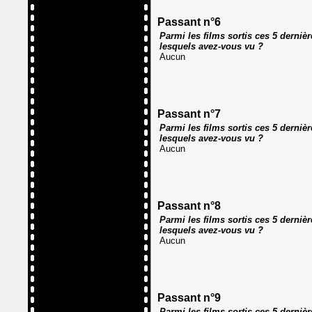
Passant n°6
Parmi les films sortis ces 5 derniè
lesquels avez-vous vu ?
Aucun
Passant n°7
Parmi les films sortis ces 5 derniè
lesquels avez-vous vu ?
Aucun
Passant n°8
Parmi les films sortis ces 5 derniè
lesquels avez-vous vu ?
Aucun
Passant n°9
Parmi les films sortis ces 5 derniè