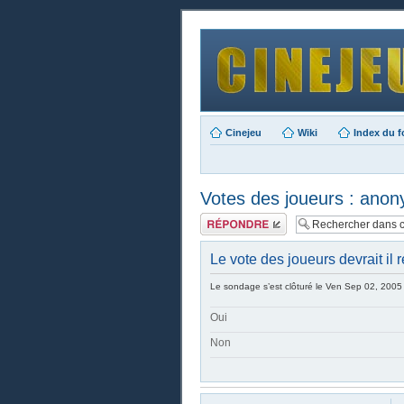
Cinejeu
Wiki
Index du 
Votes des joueurs : ano
Publier une
réponse
Le vote des joueurs devrait il
Le sondage s’est clôturé le Ven Sep 02, 2005
Oui
Non