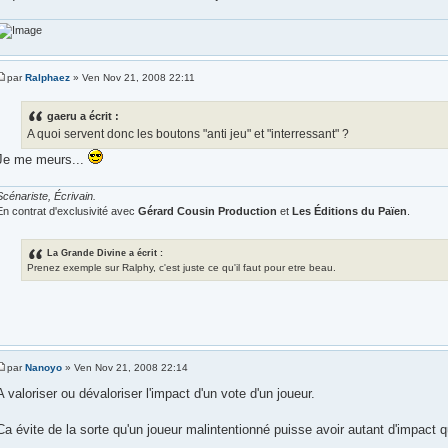
par
Ralphaez
» Ven Nov 21, 2008 22:11
gaeru a écrit :
A quoi servent donc les boutons "anti jeu" et "interressant" ?
Je me meurs...
Scénariste, Écrivain.
En contrat d'exclusivité avec
Gérard Cousin Production
et
Les Éditions du Païen
.
La Grande Divine a écrit :
Prenez exemple sur Ralphy, c'est juste ce qu'il faut pour etre beau.
par
Nanoyo
» Ven Nov 21, 2008 22:14
A valoriser ou dévaloriser l'impact d'un vote d'un joueur.
Ca évite de la sorte qu'un joueur malintentionné puisse avoir autant d'impact q