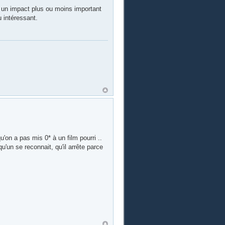
nt un impact plus ou moins important
u intéressant.
on a pas mis 0* à un film pourri ..
u'un se reconnait, qu'il arrête parce