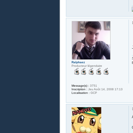
Ralphaez
Producteur légendaire
Message(s) :
3751
Inscription :
Jeu Août 14, 2008 17:13
Localisation :
GCP