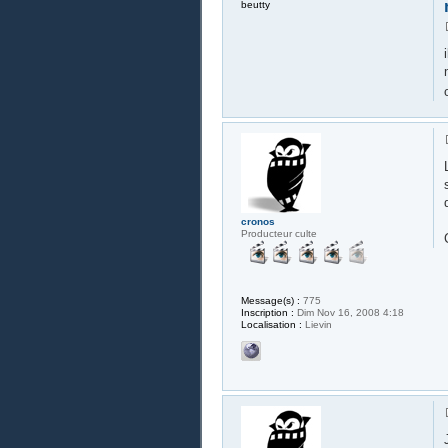
beutty
cronos
Producteur culte
Message(s) :
775
Inscription :
Dim Nov 16, 2008 4:18
Localisation :
Lievin