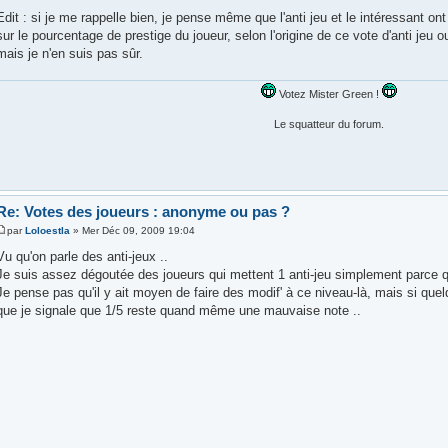
Edit : si je me rappelle bien, je pense même que l'anti jeu et le intéressant o
sur le pourcentage de prestige du joueur, selon l'origine de ce vote d'anti jeu o
mais je n'en suis pas sûr.
Votez Mister Green !
Le squatteur du forum.
Re: Votes des joueurs : anonyme ou pas ?
par
Loloestla
» Mer Déc 09, 2009 19:04
Vu qu'on parle des anti-jeux ..
Je suis assez dégoutée des joueurs qui mettent 1 anti-jeu simplement parce qu'
Je pense pas qu'il y ait moyen de faire des modif' à ce niveau-là, mais si quelq
que je signale que 1/5 reste quand même une mauvaise note ..