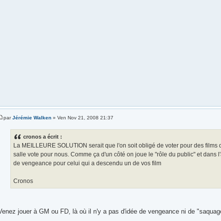
par
Jérémie Walken
» Ven Nov 21, 2008 21:37
cronos a écrit :
La MEILLEURE SOLUTION serait que l'on soit obligé de voter pour des films d
salle vote pour nous. Comme ça d'un côté on joue le "rôle du public" et dans l
de vengeance pour celui qui a descendu un de vos film
Cronos
Venez jouer à GM ou FD, là où il n'y a pas d'idée de vengeance ni de "saquag