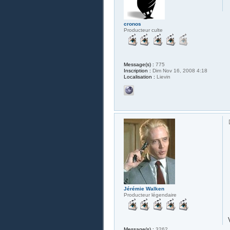
cronos
Producteur culte
Message(s) :
775
Inscription :
Dim Nov 16, 2008 4:18
Localisation :
Lievin
Jérémie Walken
Producteur légendaire
Message(s) :
3262