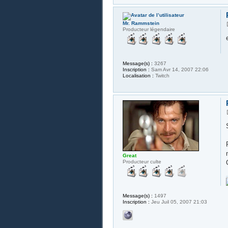
Mr. Rammstein
Producteur légendaire
Message(s) :
3267
Inscription :
Sam Avr 14, 2007 22:06
Localisation :
Twitch
Great
Producteur culte
Message(s) :
1497
Inscription :
Jeu Juil 05, 2007 21:03