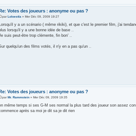
Re: Votes des joueurs : anonyme ou pas ?
par
Loloestla
» Mer Déc 09, 2009 19:27
Lorsqu'il y a un scénario ( même rikiki), et que c'est le premier film, j'ai tend
plus lorsqu'il y a une bonne idée de base ..
Je suis peut-être trop clémente, fin bon' ..
Sur quelqu'un des films votés, il n'y en a pas qu'un ..
Re: Votes des joueurs : anonyme ou pas ?
par
Mr. Rammstein
» Mer Déc 09, 2009 19:35
en même temps si ses G-M ses normal la plus tard des joueur son assez con po
commence après sa moi je dit sa je dit rien