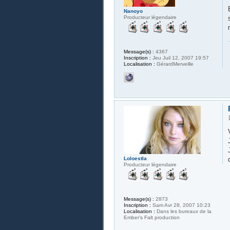
Nanoyo
Producteur légendaire
Message(s) :
4367
Inscription :
Jeu Juil 12, 2007 19:57
Localisation :
GérardMerveille
Loloestla
Producteur légendaire
Message(s) :
2873
Inscription :
Sam Avr 28, 2007 10:23
Localisation :
Dans les bureaux de la
Ember's Falt production