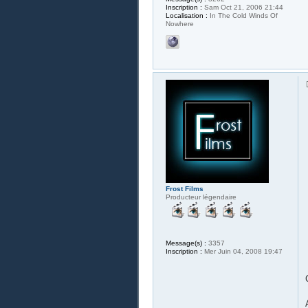
Inscription :
Sam Oct 21, 2006 21:44
Localisation :
In The Cold Winds Of
Nowhere
Frost Films
Producteur légendaire
Message(s) :
3357
Inscription :
Mer Juin 04, 2008 19:47