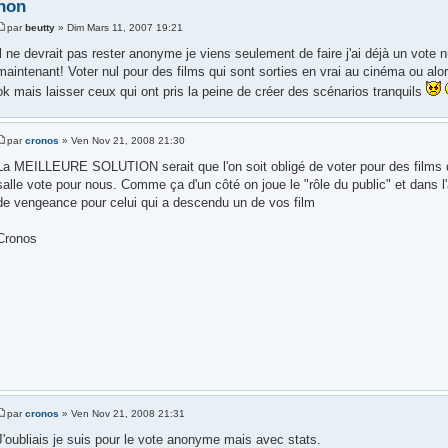
non
par
beutty
» Dim Mars 11, 2007 19:21
il ne devrait pas rester anonyme je viens seulement de faire j'ai déjà un vote
maintenant! Voter nul pour des films qui sont sorties en vrai au cinéma ou alor
ok mais laisser ceux qui ont pris la peine de créer des scénarios tranquils
par
cronos
» Ven Nov 21, 2008 21:30
La MEILLEURE SOLUTION serait que l'on soit obligé de voter pour des films d
salle vote pour nous. Comme ça d'un côté on joue le "rôle du public" et dans l'
de vengeance pour celui qui a descendu un de vos film
Cronos
par
cronos
» Ven Nov 21, 2008 21:31
J'oubliais je suis pour le vote anonyme mais avec stats.