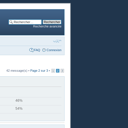
Recherche avancée
FAQ
Connexion
42 message(s) •
Page
2
sur
3
•
1
2
3
46%
54%