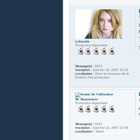
Loloestla
Producteur légendaire
Message(s) :
2873
Inscription :
Sam Avr 28, 2007 10:23
Localisation :
Dans les bureaux de la
Ember's Falt production
Mr. Rammstein
Producteur légendaire
Message(s) :
3267
Inscription :
Sam Avr 14, 2007 22:06
Localisation :
Twitch