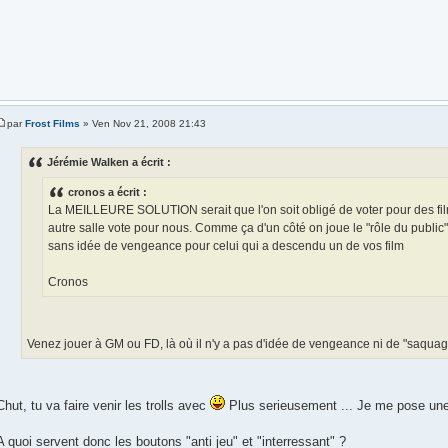
par
Frost Films
» Ven Nov 21, 2008 21:43
Jérémie Walken a écrit :
cronos a écrit :
La MEILLEURE SOLUTION serait que l'on soit obligé de voter pour des fil
autre salle vote pour nous. Comme ça d'un côté on joue le "rôle du public" 
sans idée de vengeance pour celui qui a descendu un de vos film
Cronos
Venez jouer à GM ou FD, là où il n'y a pas d'idée de vengeance ni de "saquag
Chut, tu va faire venir les trolls avec
Plus serieusement ... Je me pose une
A quoi servent donc les boutons "anti jeu" et "interressant" ?