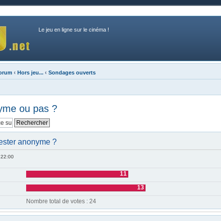
Le jeu en ligne sur le cinéma !
forum
‹
Hors jeu...
‹
Sondages ouverts
nyme ou pas ?
 rester anonyme ?
 22:00
11
13
Nombre total de votes : 24