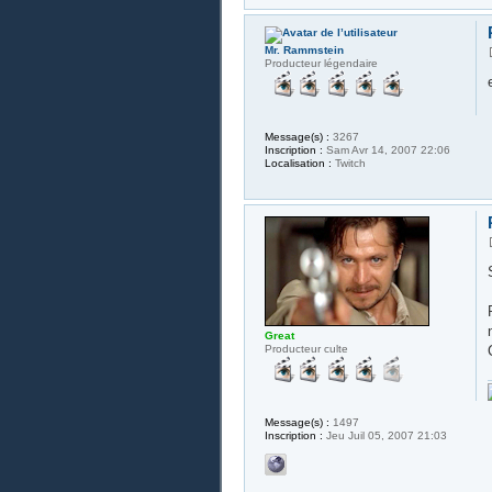
Mr. Rammstein
Producteur légendaire
Message(s) :
3267
Inscription :
Sam Avr 14, 2007 22:06
Localisation :
Twitch
Great
Producteur culte
Message(s) :
1497
Inscription :
Jeu Juil 05, 2007 21:03