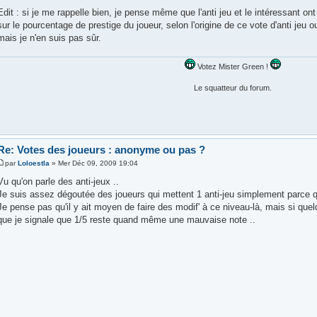
Edit : si je me rappelle bien, je pense même que l'anti jeu et le intéressant o
sur le pourcentage de prestige du joueur, selon l'origine de ce vote d'anti jeu o
mais je n'en suis pas sûr.
Votez Mister Green !
Le squatteur du forum.
Re: Votes des joueurs : anonyme ou pas ?
par
Loloestla
» Mer Déc 09, 2009 19:04
Vu qu'on parle des anti-jeux ..
Je suis assez dégoutée des joueurs qui mettent 1 anti-jeu simplement parce qu'
Je pense pas qu'il y ait moyen de faire des modif' à ce niveau-là, mais si quelq
que je signale que 1/5 reste quand même une mauvaise note ..