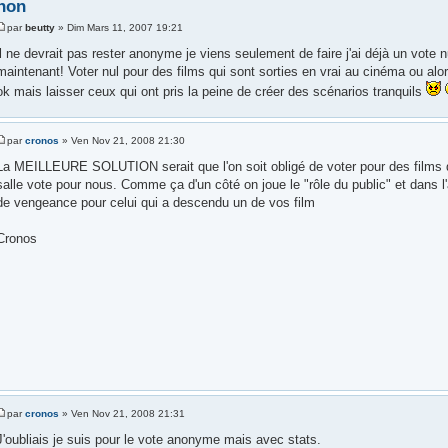
non
par
beutty
» Dim Mars 11, 2007 19:21
il ne devrait pas rester anonyme je viens seulement de faire j'ai déjà un vote
maintenant! Voter nul pour des films qui sont sorties en vrai au cinéma ou alor
ok mais laisser ceux qui ont pris la peine de créer des scénarios tranquils
par
cronos
» Ven Nov 21, 2008 21:30
La MEILLEURE SOLUTION serait que l'on soit obligé de voter pour des films d
salle vote pour nous. Comme ça d'un côté on joue le "rôle du public" et dans l'
de vengeance pour celui qui a descendu un de vos film
Cronos
par
cronos
» Ven Nov 21, 2008 21:31
J'oubliais je suis pour le vote anonyme mais avec stats.