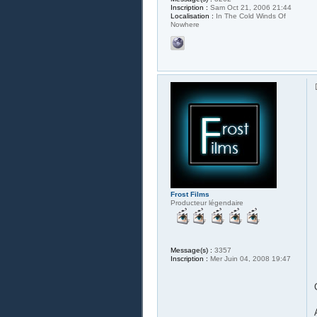
Inscription :
Sam Oct 21, 2006 21:44
Localisation :
In The Cold Winds Of
Nowhere
Frost Films
Producteur légendaire
Message(s) :
3357
Inscription :
Mer Juin 04, 2008 19:47