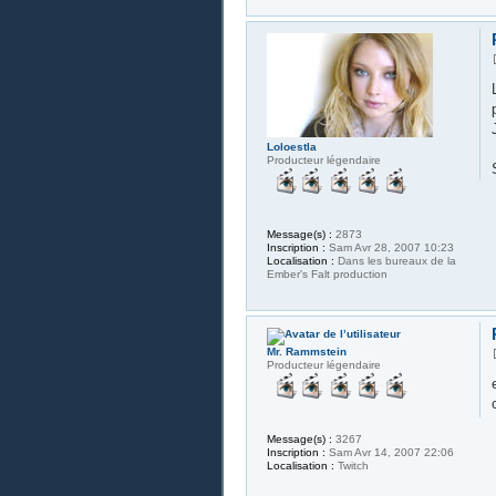
Loloestla
Producteur légendaire
Message(s) :
2873
Inscription :
Sam Avr 28, 2007 10:23
Localisation :
Dans les bureaux de la
Ember's Falt production
Mr. Rammstein
Producteur légendaire
Message(s) :
3267
Inscription :
Sam Avr 14, 2007 22:06
Localisation :
Twitch