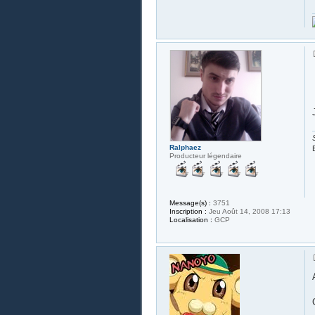
Ralphaez
Producteur légendaire
Message(s) :
3751
Inscription :
Jeu Août 14, 2008 17:13
Localisation :
GCP