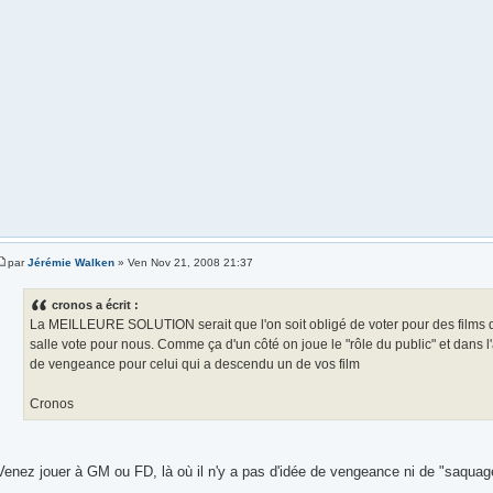
par
Jérémie Walken
» Ven Nov 21, 2008 21:37
cronos a écrit :
La MEILLEURE SOLUTION serait que l'on soit obligé de voter pour des films d
salle vote pour nous. Comme ça d'un côté on joue le "rôle du public" et dans l
de vengeance pour celui qui a descendu un de vos film
Cronos
Venez jouer à GM ou FD, là où il n'y a pas d'idée de vengeance ni de "saquag