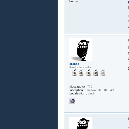
beutty
cronos
Producteur culte
Message(s) :
775
Inscription :
Dim Nov 16, 2008 4:18
Localisation :
Lievin