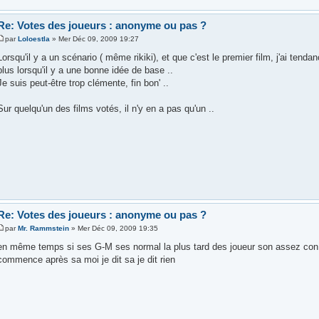
Re: Votes des joueurs : anonyme ou pas ?
par
Loloestla
» Mer Déc 09, 2009 19:27
Lorsqu'il y a un scénario ( même rikiki), et que c'est le premier film, j'ai tend
plus lorsqu'il y a une bonne idée de base ..
Je suis peut-être trop clémente, fin bon' ..
Sur quelqu'un des films votés, il n'y en a pas qu'un ..
Re: Votes des joueurs : anonyme ou pas ?
par
Mr. Rammstein
» Mer Déc 09, 2009 19:35
en même temps si ses G-M ses normal la plus tard des joueur son assez con po
commence après sa moi je dit sa je dit rien