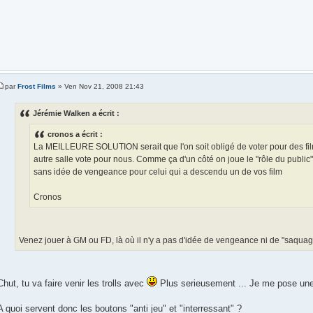
par
Frost Films
» Ven Nov 21, 2008 21:43
Jérémie Walken a écrit :
cronos a écrit :
La MEILLEURE SOLUTION serait que l'on soit obligé de voter pour des fil
autre salle vote pour nous. Comme ça d'un côté on joue le "rôle du public" 
sans idée de vengeance pour celui qui a descendu un de vos film
Cronos
Venez jouer à GM ou FD, là où il n'y a pas d'idée de vengeance ni de "saquag
Chut, tu va faire venir les trolls avec
Plus serieusement ... Je me pose une
A quoi servent donc les boutons "anti jeu" et "interressant" ?