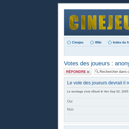
Cinejeu
Wiki
Index du 
Votes des joueurs : ano
Publier une
réponse
Le vote des joueurs devrait il
Le sondage s’est clôturé le Ven Sep 02, 2005
Oui
Non