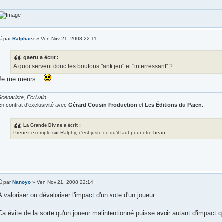
par
Ralphaez
» Ven Nov 21, 2008 22:11
gaeru a écrit :
A quoi servent donc les boutons "anti jeu" et "interressant" ?
Je me meurs...
Scénariste, Écrivain.
En contrat d'exclusivité avec
Gérard Cousin Production
et
Les Éditions du Païen
.
La Grande Divine a écrit :
Prenez exemple sur Ralphy, c'est juste ce qu'il faut pour etre beau.
par
Nanoyo
» Ven Nov 21, 2008 22:14
A valoriser ou dévaloriser l'impact d'un vote d'un joueur.
Ca évite de la sorte qu'un joueur malintentionné puisse avoir autant d'impact q