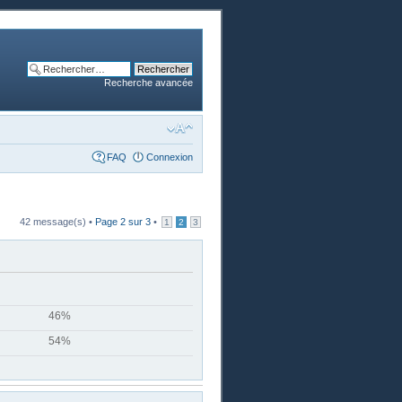
Recherche avancée
FAQ
Connexion
42 message(s) •
Page
2
sur
3
•
1
2
3
46%
54%