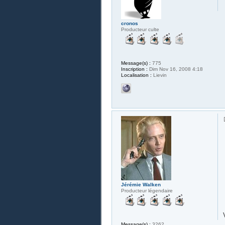
cronos
Producteur culte
Message(s) :
775
Inscription :
Dim Nov 16, 2008 4:18
Localisation :
Lievin
Jérémie Walken
Producteur légendaire
Message(s) :
3262