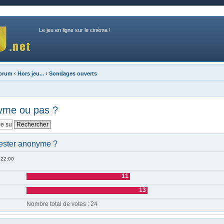
Le jeu en ligne sur le cinéma !
forum
‹
Hors jeu...
‹
Sondages ouverts
nyme ou pas ?
 rester anonyme ?
 22:00
11
13
Nombre total de votes : 24