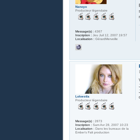
Nanoyo
Producteur légendaire
Message(s) :
4367
Inscription :
Jeu Juil 12, 2007 19:57
Localisation :
GérardMerveille
Loloestla
Producteur légendaire
Message(s) :
2873
Inscription :
Sam Avr 28, 2007 10:23
Localisation :
Dans les bureaux de la
Ember's Falt production