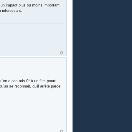
nt un impact plus ou moins important
u intéressant.
on a pas mis 0* à un film pourri ..
u'un se reconnait, qu'il arrête parce