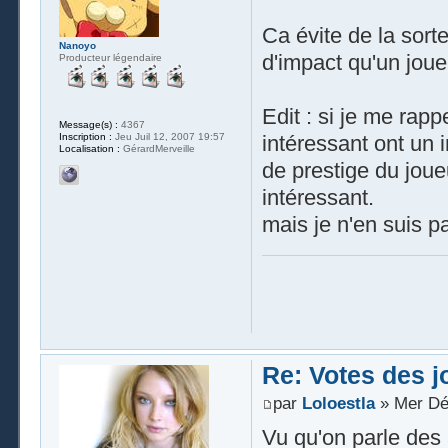
Ca évite de la sort
Nanoyo
d'impact qu'un joue
Producteur légendaire
Edit : si je me rapp
Message(s) :
4367
Inscription :
Jeu Juil 12, 2007 19:57
intéressant ont un 
Localisation :
GérardMerveille
de prestige du joueu
intéressant.
mais je n'en suis pa
Re: Votes des 
par
Loloestla
» Mer Dé
Vu qu'on parle des a