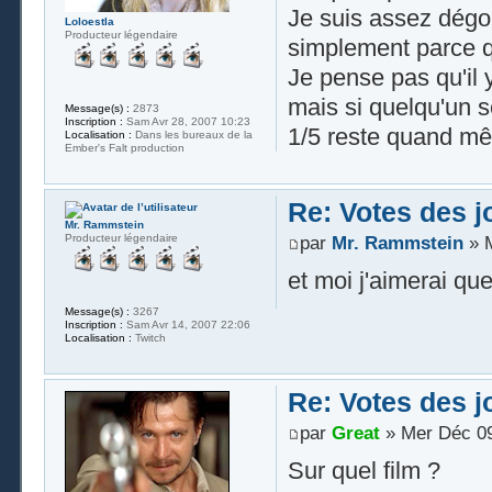
Je suis assez dégou
Loloestla
Producteur légendaire
simplement parce qu
Je pense pas qu'il 
mais si quelqu'un s
Message(s) :
2873
Inscription :
Sam Avr 28, 2007 10:23
1/5 reste quand mê
Localisation :
Dans les bureaux de la
Ember's Falt production
Re: Votes des 
Mr. Rammstein
Producteur légendaire
par
Mr. Rammstein
» M
et moi j'aimerai qu
Message(s) :
3267
Inscription :
Sam Avr 14, 2007 22:06
Localisation :
Twitch
Re: Votes des 
par
Great
» Mer Déc 09
Sur quel film ?