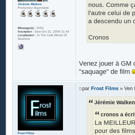
nous. Comme ça d
Jérémie Walken
Producteur légendaire
l'autre celui de
a descendu un d
Message(s) :
3262
Inscription :
Sam Oct 21, 2006 21:44
Localisation :
In The Cold Winds Of
Cronos
Nowhere
Venez jouer à GM ou
"saquage" de film
par
Frost Films
» Ven 
Jérémie Walken 
cronos a écrit
La MEILLEURE 
pour des films
Frost Films