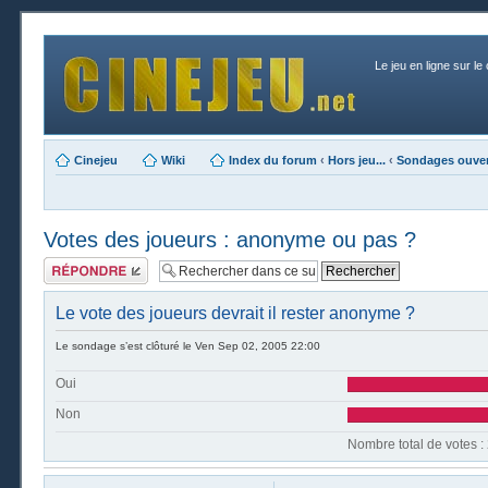
Le jeu en ligne sur le
Cinejeu
Wiki
Index du forum
‹
Hors jeu...
‹
Sondages ouver
Votes des joueurs : anonyme ou pas ?
Publier une
réponse
Le vote des joueurs devrait il rester anonyme ?
Le sondage s’est clôturé le Ven Sep 02, 2005 22:00
Oui
Non
Nombre t