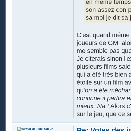
en même temps s
son assez con p
sa moi je dit sa j
C'est quand même m
joueurs de GM, alor
me semble pas que t
Je citerais sinon l
plusieurs films sa
qui a été très bien
étoile sur un film a
qu'
on a été méchant 
continue il partira 
mieux. Na !
Alors c'
sur le jeu, que ce s
Re: Votes des 