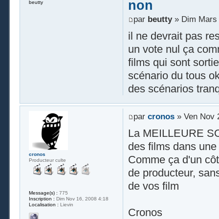
non
beutty
par
beutty
» Dim Mars 
il ne devrait pas re
un vote nul ça com
films qui sont sorti
scénario du tous ok
des scénarios tran
par
cronos
» Ven Nov 2
La MEILLEURE SOLUT
des films dans une 
cronos
Comme ça d'un côté 
Producteur culte
de producteur, san
de vos film
Message(s) :
775
Inscription :
Dim Nov 16, 2008 4:18
Localisation :
Lievin
Cronos