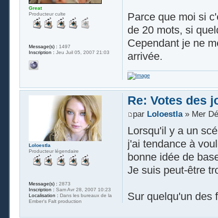
Great
Parce que moi si c'
Producteur culte
de 20 mots, si quel
Cependant je ne me
Message(s) :
1497
Inscription :
Jeu Juil 05, 2007 21:03
arrivée.
Re: Votes des 
par
Loloestla
» Mer Dé
Lorsqu'il y a un scé
j'ai tendance à voul
Loloestla
Producteur légendaire
bonne idée de base
Je suis peut-être tr
Message(s) :
2873
Inscription :
Sam Avr 28, 2007 10:23
Sur quelqu'un des fi
Localisation :
Dans les bureaux de la
Ember's Falt production