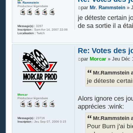
Mr. Rammstein
Producteur légendaire
par
Mr. Rammstein
» J
je déteste certain 
de sa sortie il a ét
Message(s) :
3267
Inscription :
Sam Avr 14, 2007 22:06
Localisation :
Twitch
Re: Votes des 
par
Morcar
» Jeu Déc 1
Mr.Rammstein a 
je déteste certa
Morcar
Alors ignore ces jo
Producteur légendaire
apprécies :wink:
Mr.Rammstein a 
Message(s) :
23716
Inscription :
Jeu Sep 07, 2006 0:15
Pour Burn j'ai b