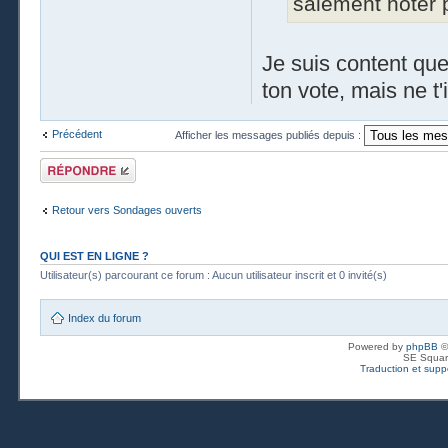
salement noter 
Je suis content que 
ton vote, mais ne t
Précédent
Afficher les messages publiés depuis :
Publier une
réponse
Retour vers Sondages ouverts
QUI EST EN LIGNE ?
Utilisateur(s) parcourant ce forum : Aucun utilisateur inscrit et 0 invité(s)
Index du forum
Powered by
phpBB
©
SE Squar
Traduction et suppo