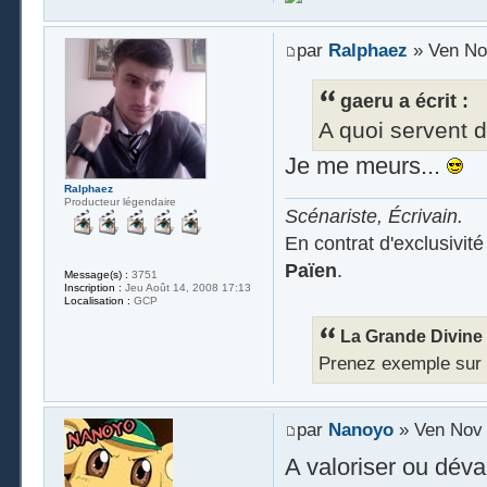
par
Ralphaez
» Ven No
gaeru a écrit :
A quoi servent d
Je me meurs...
Ralphaez
Producteur légendaire
Scénariste, Écrivain.
En contrat d'exclusivit
Païen
.
Message(s) :
3751
Inscription :
Jeu Août 14, 2008 17:13
Localisation :
GCP
La Grande Divine a
Prenez exemple sur Ra
par
Nanoyo
» Ven Nov 
A valoriser ou déval