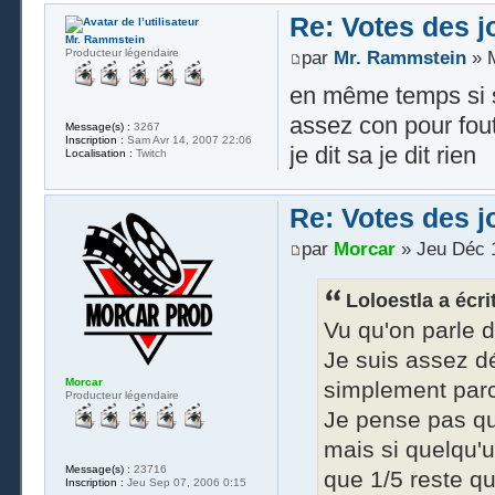
Re: Votes des 
Mr. Rammstein
Producteur légendaire
par
Mr. Rammstein
» M
en même temps si s
assez con pour fou
Message(s) :
3267
Inscription :
Sam Avr 14, 2007 22:06
je dit sa je dit rien
Localisation :
Twitch
Re: Votes des 
par
Morcar
» Jeu Déc 1
Loloestla a écrit
Vu qu'on parle d
Je suis assez dé
Morcar
simplement parce
Producteur légendaire
Je pense pas qu'
mais si quelqu'u
Message(s) :
23716
que 1/5 reste q
Inscription :
Jeu Sep 07, 2006 0:15