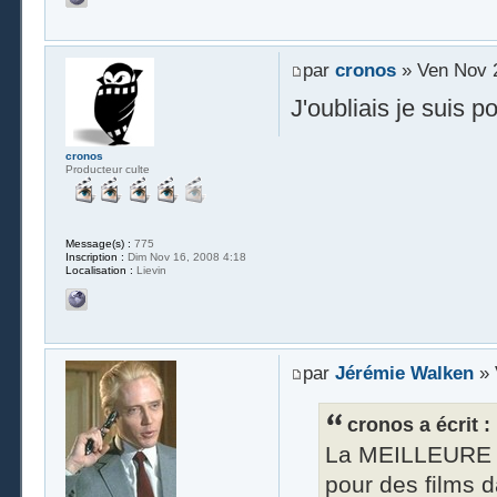
par
cronos
» Ven Nov 2
J'oubliais je suis 
cronos
Producteur culte
Message(s) :
775
Inscription :
Dim Nov 16, 2008 4:18
Localisation :
Lievin
par
Jérémie Walken
» 
cronos a écrit :
La MEILLEURE SO
pour des films d