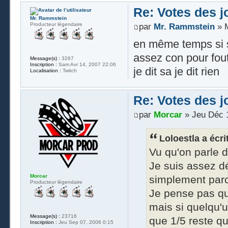
Re: Votes des 
Mr. Rammstein
Producteur légendaire
par
Mr. Rammstein
» M
en même temps si s
assez con pour fou
Message(s) :
3267
Inscription :
Sam Avr 14, 2007 22:06
je dit sa je dit rien
Localisation :
Twitch
Re: Votes des 
par
Morcar
» Jeu Déc 1
Loloestla a écrit
Vu qu'on parle d
Je suis assez dé
Morcar
simplement parce
Producteur légendaire
Je pense pas qu'
mais si quelqu'u
Message(s) :
23716
que 1/5 reste q
Inscription :
Jeu Sep 07, 2006 0:15