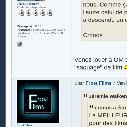
nous. Comme ça d
Jérémie Walken
Producteur légendaire
l'autre celui de
a descendu un d
Message(s) :
3262
Inscription :
Sam Oct 21, 2006 21:44
Localisation :
In The Cold Winds Of
Cronos
Nowhere
Venez jouer à GM ou
"saquage" de film
par
Frost Films
» Ven 
Jérémie Walken 
cronos a écrit
La MEILLEURE 
pour des films
Frost Films