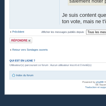
salement noter 
Je suis content que 
ton vote, mais ne t
Précédent
Afficher les messages publiés depuis :
Publier une
réponse
Retour vers Sondages ouverts
QUI EST EN LIGNE ?
Utilisateur(s) parcourant ce forum : Aucun utilisateur inscrit et 0 invité(s)
Index du forum
Powered by
phpBB
©
SE Squar
Traduction et suppo