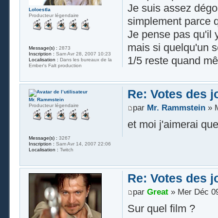
Je suis assez dégou
Loloestla
Producteur légendaire
simplement parce qu
Je pense pas qu'il 
mais si quelqu'un s
Message(s) :
2873
Inscription :
Sam Avr 28, 2007 10:23
1/5 reste quand mê
Localisation :
Dans les bureaux de la
Ember's Falt production
Re: Votes des 
Mr. Rammstein
Producteur légendaire
par
Mr. Rammstein
» M
et moi j'aimerai qu
Message(s) :
3267
Inscription :
Sam Avr 14, 2007 22:06
Localisation :
Twitch
Re: Votes des 
par
Great
» Mer Déc 09
Sur quel film ?