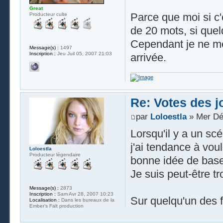
Great
Parce que moi si c'
Producteur culte
de 20 mots, si quel
Cependant je ne me
Message(s) :
1497
Inscription :
Jeu Juil 05, 2007 21:03
arrivée.
Re: Votes des 
par
Loloestla
» Mer Dé
Lorsqu'il y a un scé
j'ai tendance à voul
Loloestla
Producteur légendaire
bonne idée de base
Je suis peut-être tr
Message(s) :
2873
Inscription :
Sam Avr 28, 2007 10:23
Sur quelqu'un des fi
Localisation :
Dans les bureaux de la
Ember's Falt production