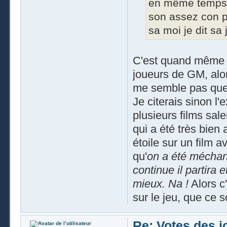
en même temps s
son assez con p
sa moi je dit sa j
C'est quand même m
joueurs de GM, alor
me semble pas que t
Je citerais sinon l
plusieurs films sa
qui a été très bien
étoile sur un film a
qu'
on a été méchant 
continue il partira 
mieux. Na !
Alors c'
sur le jeu, que ce s
Re: Votes des 