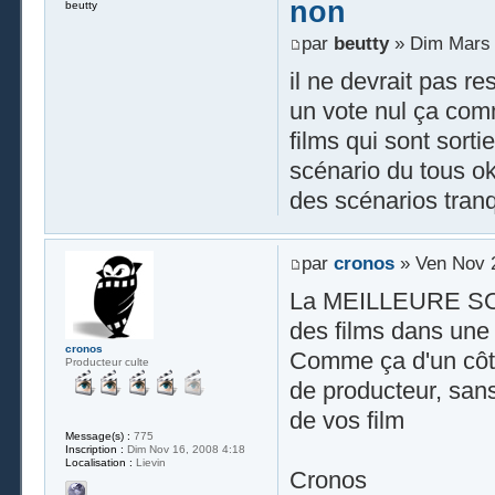
non
beutty
par
beutty
» Dim Mars 
il ne devrait pas re
un vote nul ça com
films qui sont sorti
scénario du tous ok
des scénarios tran
par
cronos
» Ven Nov 2
La MEILLEURE SOLUT
des films dans une 
cronos
Comme ça d'un côté 
Producteur culte
de producteur, san
de vos film
Message(s) :
775
Inscription :
Dim Nov 16, 2008 4:18
Localisation :
Lievin
Cronos