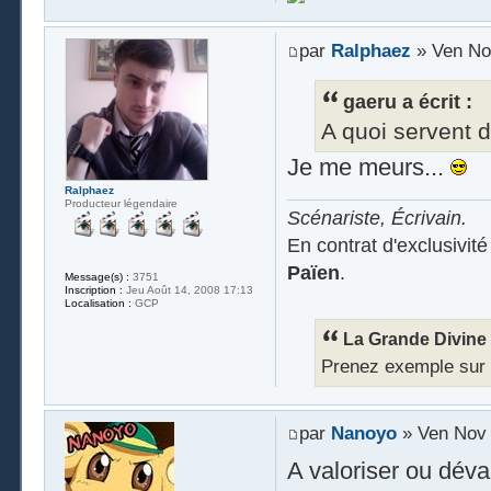
par
Ralphaez
» Ven No
gaeru a écrit :
A quoi servent d
Je me meurs...
Ralphaez
Producteur légendaire
Scénariste, Écrivain.
En contrat d'exclusivit
Païen
.
Message(s) :
3751
Inscription :
Jeu Août 14, 2008 17:13
Localisation :
GCP
La Grande Divine a
Prenez exemple sur Ra
par
Nanoyo
» Ven Nov 
A valoriser ou déval