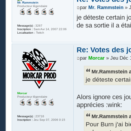
Mr. Rammstein
Producteur légendaire
par
Mr. Rammstein
» J
je déteste certain 
de sa sortie il a ét
Message(s) :
3267
Inscription :
Sam Avr 14, 2007 22:06
Localisation :
Twitch
Re: Votes des 
par
Morcar
» Jeu Déc 1
Mr.Rammstein a 
je déteste certa
Morcar
Alors ignore ces jo
Producteur légendaire
apprécies :wink:
Mr.Rammstein a 
Message(s) :
23716
Inscription :
Jeu Sep 07, 2006 0:15
Pour Burn j'ai b