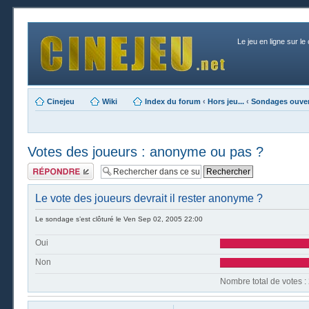
Le jeu en ligne sur le
Cinejeu
Wiki
Index du forum
‹
Hors jeu...
‹
Sondages ouver
Votes des joueurs : anonyme ou pas ?
Publier une
réponse
Le vote des joueurs devrait il rester anonyme ?
Le sondage s’est clôturé le Ven Sep 02, 2005 22:00
Oui
Non
Nombre t