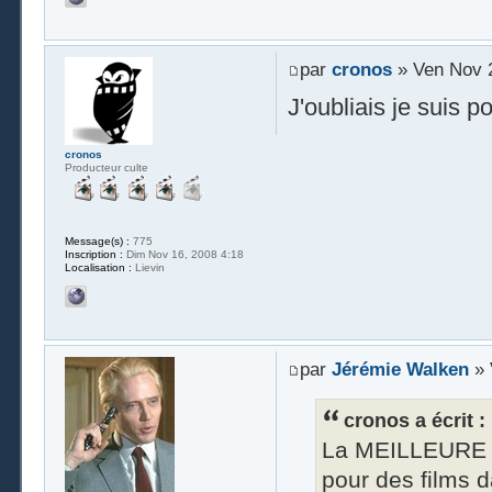
par
cronos
» Ven Nov 2
J'oubliais je suis 
cronos
Producteur culte
Message(s) :
775
Inscription :
Dim Nov 16, 2008 4:18
Localisation :
Lievin
par
Jérémie Walken
» 
cronos a écrit :
La MEILLEURE SO
pour des films d