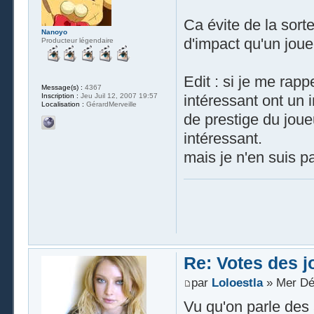
Ca évite de la sort
Nanoyo
d'impact qu'un joue
Producteur légendaire
Edit : si je me rapp
Message(s) :
4367
Inscription :
Jeu Juil 12, 2007 19:57
intéressant ont un 
Localisation :
GérardMerveille
de prestige du joueu
intéressant.
mais je n'en suis pa
Re: Votes des 
par
Loloestla
» Mer Dé
Vu qu'on parle des a