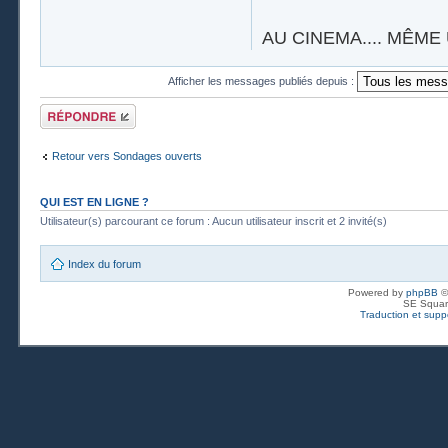
AU CINEMA.... MÊME 
Afficher les messages publiés depuis :
Publier une
réponse
Retour vers Sondages ouverts
QUI EST EN LIGNE ?
Utilisateur(s) parcourant ce forum : Aucun utilisateur inscrit et 2 invité(s)
Index du forum
Powered by
phpBB
©
SE Squar
Traduction et suppo