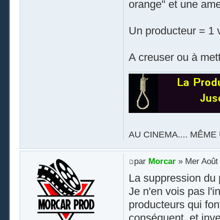
orange" et une amen
Un producteur = 1 v
A creuser ou à mett
AU CINEMA.... MÊME 
par
Morcar
» Mer Août 
La suppression du 
Je n'en vois pas l'i
producteurs qui fon
conséquent, et inv