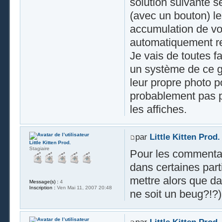
solution suivante s
(avec un bouton) le
accumulation de vot
automatiquement re
Je vais de toutes f
un système de ce ge
leur propre photo 
probablement pas pl
les affiches.
par
Little Kitten Prod.
Little Kitten Prod.
Stagiaire
Pour les commentai
dans certaines part
mettre alors que da
Message(s) :
4
Inscription :
Ven Mai 11, 2007 20:48
ne soit un beug?!?)