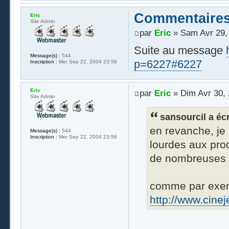
Commentaires
Eric
Site Admin
par
Eric
» Sam Avr 29,
Suite au message
Message(s) :
544
p=6227#6227
Inscription :
Mer Sep 22, 2004 23:56
Eric
par
Eric
» Dim Avr 30, 
Site Admin
sansourcil a écri
en revanche, je 
Message(s) :
544
Inscription :
Mer Sep 22, 2004 23:56
lourdes aux pro
de nombreuses t
comme par exem
http://www.cine