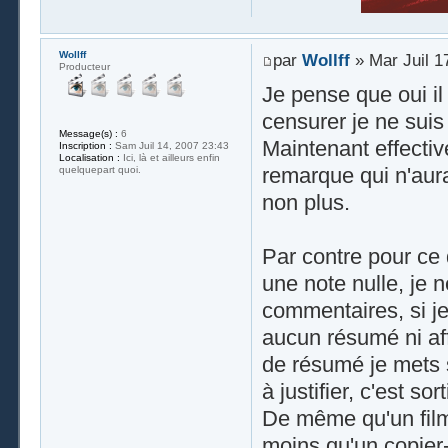
Wollff
par
Wollff
» Mar Juil 1
Producteur
Je pense que oui il 
censurer je ne suis
Message(s) :
6
Maintenant effective
Inscription :
Sam Juil 14, 2007 23:43
Localisation :
Ici, là et ailleurs enfin
remarque qui n'aura
quelquepart quoi.
non plus.
Par contre pour ce
une note nulle, je 
commentaires, si je
aucun résumé ni aff
de résumé je mets 
à justifier, c'est sor
De même qu'un film 
moins qu'un copier-