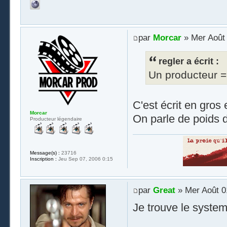
par
Morcar
» Mer Août 
regler a écrit :
Un producteur = 
C'est écrit en gros
Morcar
On parle de poids d
Producteur légendaire
Message(s) :
23716
Inscription :
Jeu Sep 07, 2006 0:15
par
Great
» Mer Août 0
Je trouve le system