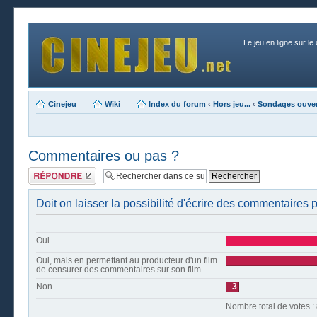
Le jeu en ligne sur le
Cinejeu
Wiki
Index du forum
‹
Hors jeu...
‹
Sondages ouver
Commentaires ou pas ?
Publier une
réponse
Doit on laisser la possibilité d'écrire des commentaires
Oui
Oui, mais en permettant au producteur d'un film
de censurer des commentaires sur son film
Non
3
Nombre t