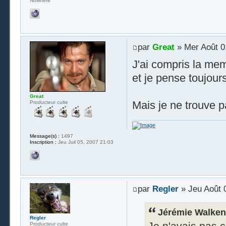
Nowhere
par
Great
» Mer Août 0
J'ai compris la me
et je pense toujours
Great
Mais je ne trouve p
Producteur culte
Message(s) :
1497
Inscription :
Jeu Juil 05, 2007 21:03
par
Regler
» Jeu Août 
Jérémie Walken 
Regler
Je n'avais pas c
Producteur culte