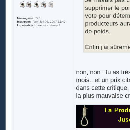
supprimer le poi
vote pour déterm
Message(s) :
770
producteurs aura
Inscription :
Ven Juil 06, 2007 12:40
Localisation :
dans sa chemise !
de poids.
Enfin j'ai sûrem
non, non ! tu as tr
mois.. et un prix cit
dans cette critique,
la plus mauvaise cr