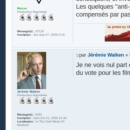
Les quelques "anti
Morcar
Producteur légendaire
compensés par pa
Message(s) :
23716
Inscription :
Jeu Sep 07, 2006 0:15
par
Jérémie Walken
» 
Je ne vois nul part 
du vote pour les fil
Jérémie Walken
Producteur légendaire
Message(s) :
3262
Inscription :
Sam Oct 21, 2006 21:44
Localisation :
In The Cold Winds Of
Nowhere