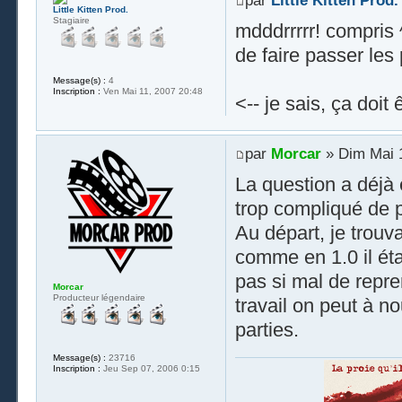
par
Little Kitten Prod.
Little Kitten Prod.
Stagiaire
mdddrrrrr! compris 
de faire passer les 
Message(s) :
4
Inscription :
Ven Mai 11, 2007 20:48
<-- je sais, ça doit
par
Morcar
» Dim Mai 1
La question a déjà é
trop compliqué de p
Au départ, je trouv
comme en 1.0 il éta
pas si mal de repre
Morcar
Producteur légendaire
travail on peut à 
parties.
Message(s) :
23716
Inscription :
Jeu Sep 07, 2006 0:15