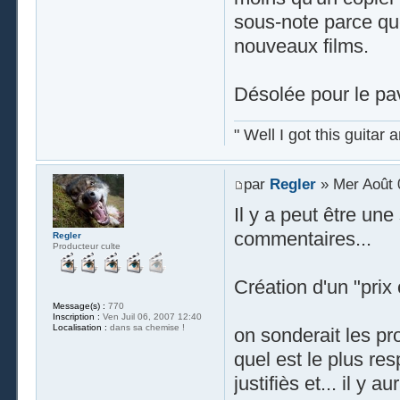
sous-note parce que 
nouveaux films.
Désolée pour le pa
" Well I got this guitar
par
Regler
» Mer Août 
Il y a peut être un
commentaires...
Regler
Producteur culte
Création d'un "prix 
Message(s) :
770
Inscription :
Ven Juil 06, 2007 12:40
Localisation :
dans sa chemise !
on sonderait les pro
quel est le plus re
justifiès et... il y 