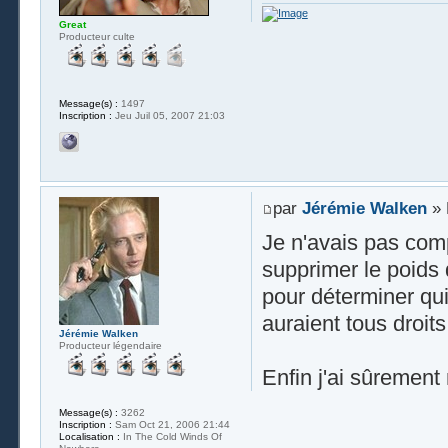
Great
Producteur culte
Message(s) :
1497
Inscription :
Jeu Juil 05, 2007 21:03
par
Jérémie Walken
» 
Je n'avais pas comp
supprimer le poids 
pour déterminer qui
auraient tous droit
Jérémie Walken
Producteur légendaire
Enfin j'ai sûrement
Message(s) :
3262
Inscription :
Sam Oct 21, 2006 21:44
Localisation :
In The Cold Winds Of