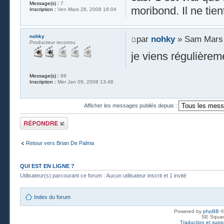
Message(s) :
7
moribond. Il ne tien
Inscription :
Ven Mars 28, 2008 16:04
nohky
par
nohky
» Sam Mars 
Producteur reconnu
je viens régulièrem
Message(s) :
99
Inscription :
Mer Jan 09, 2008 13:48
Afficher les messages publiés depuis :
Publier une
réponse
Retour vers Brian De Palma
QUI EST EN LIGNE ?
Utilisateur(s) parcourant ce forum : Aucun utilisateur inscrit et 1 invité
Index du forum
Powered by
phpBB
©
SE Squar
Traduction et suppo