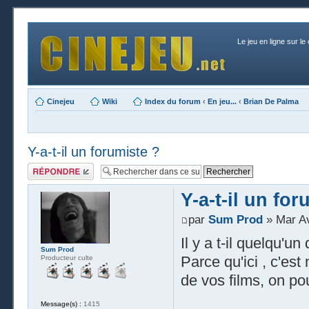
Le jeu en ligne sur le
Cinejeu
Wiki
Index du forum
‹
En jeu...
‹
Brian De Palma
Y-a-t-il un forumiste ?
Publier une
réponse
Y-a-t-il un for
par
Sum Prod
» Mar Av
Il y a t-il quelqu'u
Sum Prod
Parce qu'ici , c'est
Producteur culte
de vos films, on po
Message(s) :
1415