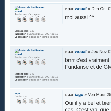
par
wouaf
» Dim Oct 07
wouaf
Producteur d'exception
moi aussi ^^
Message(s) :
343
Inscription :
Sam Août 18, 2007 21:12
Localisation :
dans son terrible repaire
par
wouaf
» Jeu Nov 01
wouaf
Producteur d'exception
brrrr c'est vraimen
Fundanse et de GM 
Message(s) :
343
Inscription :
Sam Août 18, 2007 21:12
Localisation :
dans son terrible repaire
iago
par
iago
» Ven Mars 28
Producteur
Oui il y a bel et b
cas. C'est vrai qu