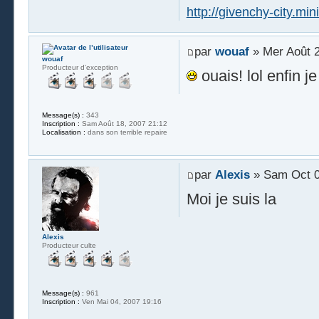
http://givenchy-city.miniv
par
wouaf
» Mer Août 2
wouaf
Producteur d'exception
ouais! lol enfin je
Message(s) :
343
Inscription :
Sam Août 18, 2007 21:12
Localisation :
dans son terrible repaire
par
Alexis
» Sam Oct 0
Moi je suis la
Alexis
Producteur culte
Message(s) :
961
Inscription :
Ven Mai 04, 2007 19:16