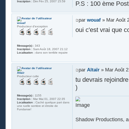
Inscription :
Dim Fév 25, 2007 15:59
P.S : 100 ème Post
par
wouaf
» Mar Août 2
wouaf
Producteur d'exception
oui c'est vrai que 
Message(s) :
343
Inscription :
Sam Août 18, 2007 21:12
Localisation :
dans son terrible repaire
par
Altaïr
» Mar Août 2
Altaïr
Producteur culte
tu devrais rejoindre
)
Message(s) :
1155
Inscription :
Mar Mai 01, 2007 22:35
Localisation :
Caché quelque part dans
une ruelle sombre et étroite de
Fundanse!
Shadow Productions, a