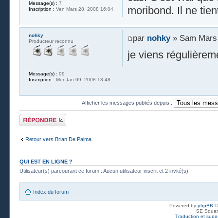
Message(s) :
7
moribond. Il ne tien
Inscription :
Ven Mars 28, 2008 16:04
nohky
par
nohky
» Sam Mars 
Producteur reconnu
je viens régulièrem
Message(s) :
99
Inscription :
Mer Jan 09, 2008 13:48
Afficher les messages publiés depuis :
Publier une
réponse
Retour vers Brian De Palma
QUI EST EN LIGNE ?
Utilisateur(s) parcourant ce forum : Aucun utilisateur inscrit et 2 invité(s)
Index du forum
Powered by
phpBB
©
SE Squar
Traduction et suppo