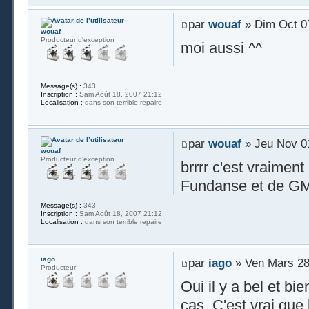
par
wouaf
» Dim Oct 07
wouaf
Producteur d'exception
moi aussi ^^
Message(s) :
343
Inscription :
Sam Août 18, 2007 21:12
Localisation :
dans son terrible repaire
par
wouaf
» Jeu Nov 01
wouaf
Producteur d'exception
brrrr c'est vraimen
Fundanse et de GM 
Message(s) :
343
Inscription :
Sam Août 18, 2007 21:12
Localisation :
dans son terrible repaire
iago
par
iago
» Ven Mars 28
Producteur
Oui il y a bel et b
cas. C'est vrai qu