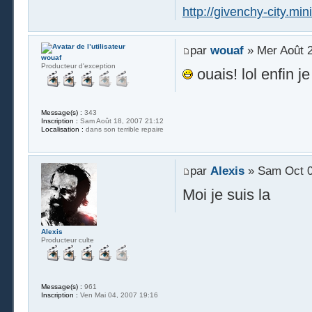
http://givenchy-city.miniv
par
wouaf
» Mer Août 2
wouaf
Producteur d'exception
ouais! lol enfin je
Message(s) :
343
Inscription :
Sam Août 18, 2007 21:12
Localisation :
dans son terrible repaire
par
Alexis
» Sam Oct 0
Moi je suis la
Alexis
Producteur culte
Message(s) :
961
Inscription :
Ven Mai 04, 2007 19:16