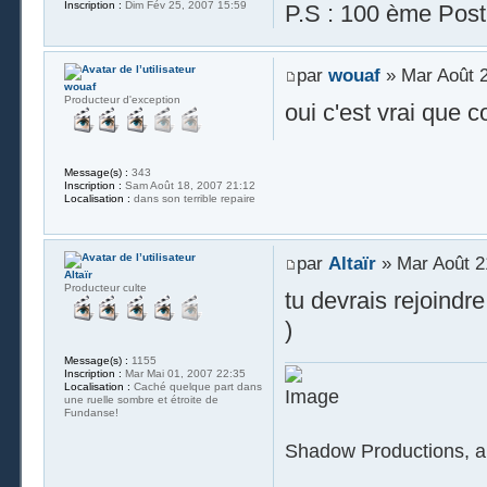
Inscription :
Dim Fév 25, 2007 15:59
P.S : 100 ème Post
par
wouaf
» Mar Août 2
wouaf
Producteur d'exception
oui c'est vrai que 
Message(s) :
343
Inscription :
Sam Août 18, 2007 21:12
Localisation :
dans son terrible repaire
par
Altaïr
» Mar Août 2
Altaïr
Producteur culte
tu devrais rejoindre
)
Message(s) :
1155
Inscription :
Mar Mai 01, 2007 22:35
Localisation :
Caché quelque part dans
une ruelle sombre et étroite de
Fundanse!
Shadow Productions, a