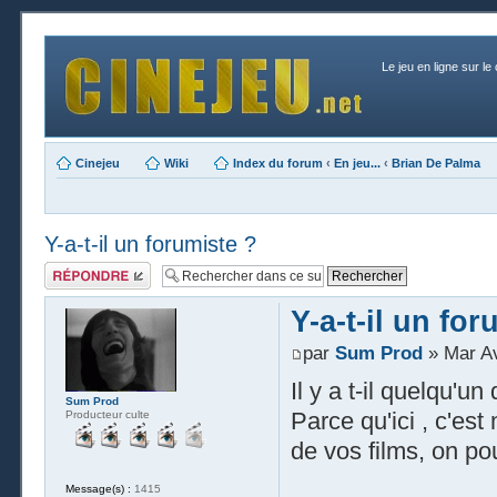
Le jeu en ligne sur le
Cinejeu
Wiki
Index du forum
‹
En jeu...
‹
Brian De Palma
Y-a-t-il un forumiste ?
Publier une
réponse
Y-a-t-il un for
par
Sum Prod
» Mar Av
Il y a t-il quelqu'u
Sum Prod
Parce qu'ici , c'est
Producteur culte
de vos films, on po
Message(s) :
1415