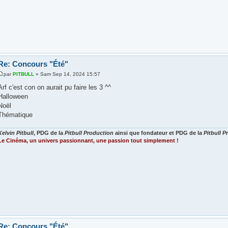
Re: Concours "Été"
par
PITBULL
» Sam Sep 14, 2024 15:57
Arf c'est con on aurait pu faire les 3 ^^
Halloween
Noël
Thématique
Kelvin Pitbull
, PDG de la
Pitbull Production
ainsi que fondateur et PDG de la
Pitbull 
Le Cinéma, un univers passionnant, une passion tout simplement !
Re: Concours "Été"