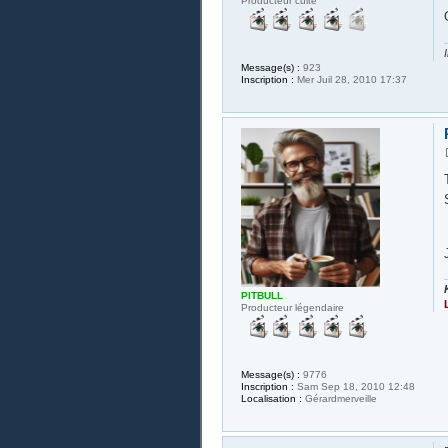
Producteur culte
Message(s) :
923
Inscription :
Mer Juil 28, 2010 17:37
PITBULL
Producteur légendaire
Message(s) :
9776
Inscription :
Sam Sep 18, 2010 12:48
Localisation :
Gérardmerveille