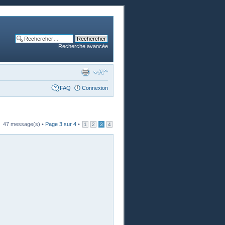
Recherche avancée
FAQ
Connexion
47 message(s) •
Page
3
sur
4
•
1
2
3
4