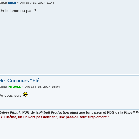
par
Erbaf
» Dim Sep 15, 2024 11:48
On le lance ou pas ?
Re: Concours "Été"
par
PITBULL
» Dim Sep 15, 2024 15:04
Je vous suis
Kelvin Pitbull
, PDG de la
Pitbull Production
ainsi que fondateur et PDG de la
Pitbull 
Le Cinéma, un univers passionnant, une passion tout simplement !