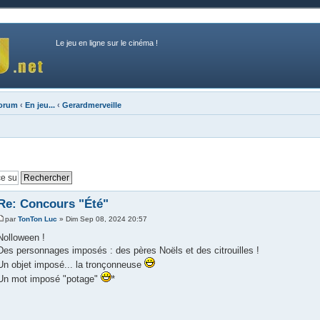
Le jeu en ligne sur le cinéma !
forum
‹
En jeu...
‹
Gerardmerveille
Re: Concours "Été"
par
TonTon Luc
» Dim Sep 08, 2024 20:57
Nolloween !
Des personnages imposés : des pères Noëls et des citrouilles !
Un objet imposé... la tronçonneuse
Un mot imposé "potage"
*