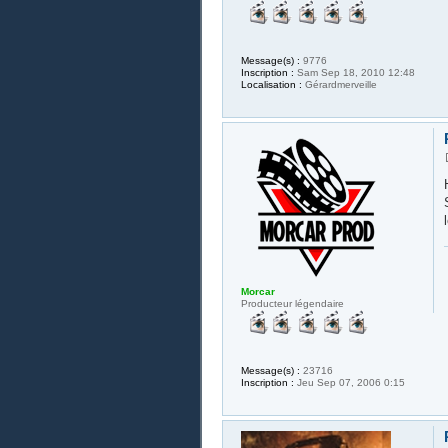
Message(s) :
9776
Inscription :
Sam Sep 18, 2010 12:48
Localisation :
Gérardmerveille
Morcar
Producteur légendaire
Message(s) :
23716
Inscription :
Jeu Sep 07, 2006 0:15