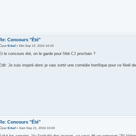
Re: Concours "Été"
par
Erbaf
» Dim Sep 15, 2024 16:33
Et le concours été, on le garde pour l'été CJ prochain ?
Edit: Je suis inspiré donc je vais sortir une comédie horrifique pour ce Noël 
Re: Concours "Été"
par
Erbaf
» Sam Sep 21, 2024 10:00
Salut les copains. Vu l'activité des joueurs, ça vous dit un concours "St Valent