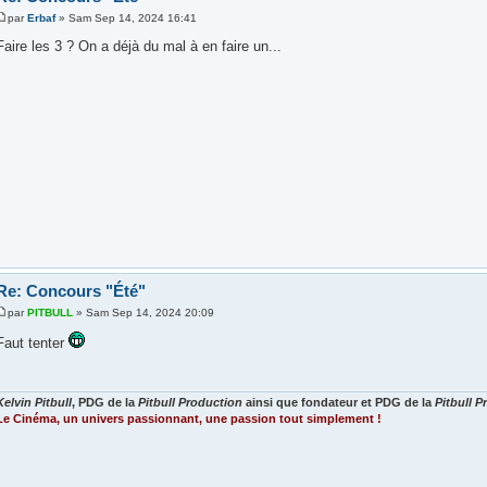
par
Erbaf
» Sam Sep 14, 2024 16:41
Faire les 3 ? On a déjà du mal à en faire un...
Re: Concours "Été"
par
PITBULL
» Sam Sep 14, 2024 20:09
Faut tenter
Kelvin Pitbull
, PDG de la
Pitbull Production
ainsi que fondateur et PDG de la
Pitbull 
Le Cinéma, un univers passionnant, une passion tout simplement !