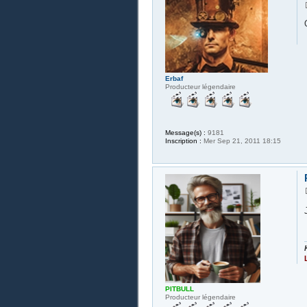
Erbaf
Producteur légendaire
Message(s) :
9181
Inscription :
Mer Sep 21, 2011 18:15
PITBULL
Producteur légendaire