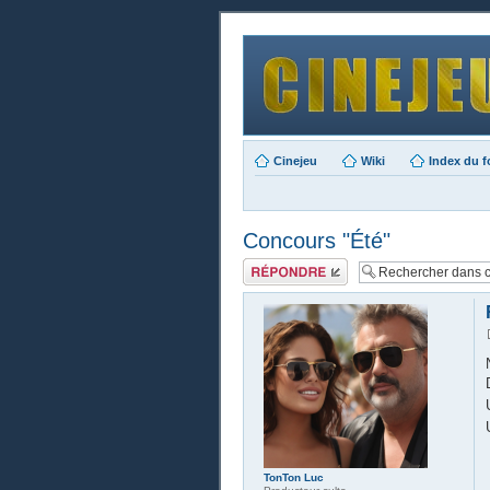
Cinejeu
Wiki
Index du 
Concours "Été"
Publier une
réponse
TonTon Luc