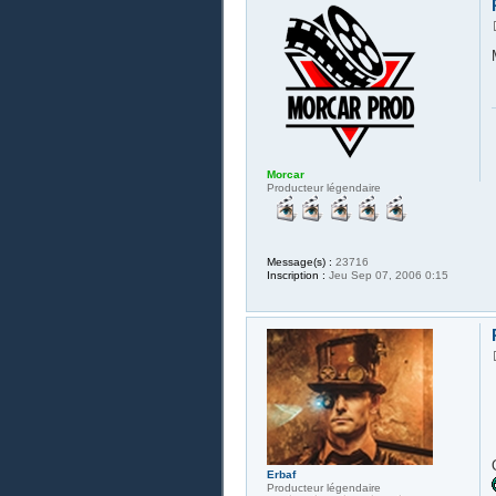
Morcar
Producteur légendaire
Message(s) :
23716
Inscription :
Jeu Sep 07, 2006 0:15
Erbaf
Producteur légendaire