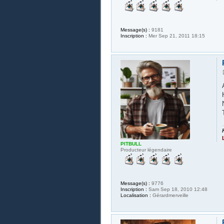
Message(s) :
9181
Inscription :
Mer Sep 21, 2011 18:15
PITBULL
Producteur légendaire
Message(s) :
9776
Inscription :
Sam Sep 18, 2010 12:48
Localisation :
Gérardmerveille