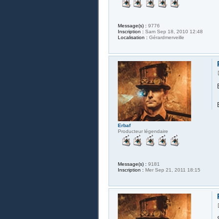
Message(s) :
9776
Inscription :
Sam Sep 18, 2010 12:48
Localisation :
Gérardmerveille
Erbaf
Producteur légendaire
Message(s) :
9181
Inscription :
Mer Sep 21, 2011 18:15