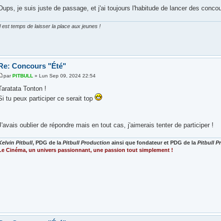
Oups, je suis juste de passage, et j'ai toujours l'habitude de lancer des conco
Il est temps de laisser la place aux jeunes !
Re: Concours "Été"
par
PITBULL
» Lun Sep 09, 2024 22:54
Taratata Tonton !
Si tu peux participer ce serait top
J'avais oublier de répondre mais en tout cas, j'aimerais tenter de participer !
Kelvin Pitbull
, PDG de la
Pitbull Production
ainsi que fondateur et PDG de la
Pitbull 
Le Cinéma, un univers passionnant, une passion tout simplement !