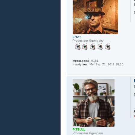
Erbaf
Producteur légendaire
Message(s) :
9181
Inscription :
Mer Sep 21, 2011 18:15
PITBULL
Producteur légendaire