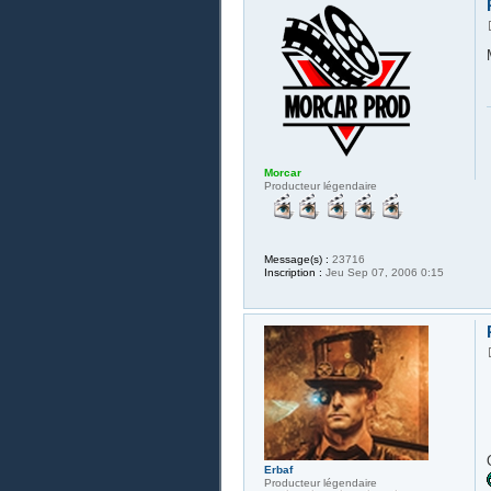
Morcar
Producteur légendaire
Message(s) :
23716
Inscription :
Jeu Sep 07, 2006 0:15
Erbaf
Producteur légendaire