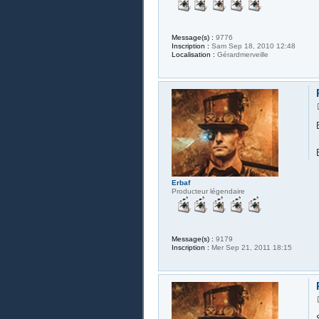
Message(s) :
9776
Inscription :
Sam Sep 18, 2010 12:48
Localisation :
Gérardmerveille
Erbaf
Producteur légendaire
Message(s) :
9179
Inscription :
Mer Sep 21, 2011 18:15