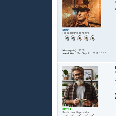
Erbaf
Producteur légendaire
Message(s) :
9179
Inscription :
Mer Sep 21, 2011 18:15
PITBULL
Producteur légendaire