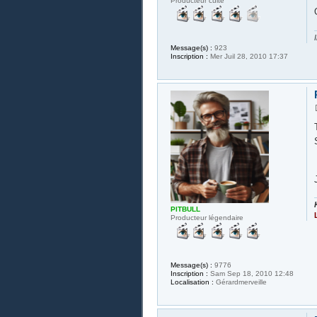
Producteur culte
Message(s) :
923
Inscription :
Mer Juil 28, 2010 17:37
PITBULL
Producteur légendaire
Message(s) :
9776
Inscription :
Sam Sep 18, 2010 12:48
Localisation :
Gérardmerveille