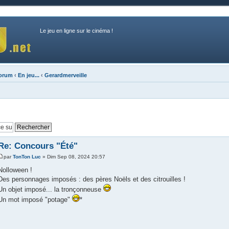
Le jeu en ligne sur le cinéma !
forum
‹
En jeu...
‹
Gerardmerveille
Re: Concours "Été"
par
TonTon Luc
» Dim Sep 08, 2024 20:57
Nolloween !
Des personnages imposés : des pères Noëls et des citrouilles !
Un objet imposé... la tronçonneuse
Un mot imposé "potage"
*