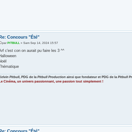
Re: Concours "Été"
par
PITBULL
» Sam Sep 14, 2024 15:57
Arf c'est con on aurait pu faire les 3 ^^
Halloween
Noël
Thématique
Kelvin Pitbull
, PDG de la
Pitbull Production
ainsi que fondateur et PDG de la
Pitbull 
Le Cinéma, un univers passionnant, une passion tout simplement !
Re: Concours "Été"