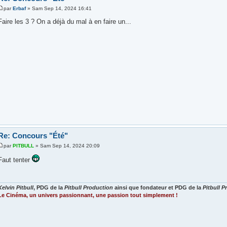
par
Erbaf
» Sam Sep 14, 2024 16:41
Faire les 3 ? On a déjà du mal à en faire un...
Re: Concours "Été"
par
PITBULL
» Sam Sep 14, 2024 20:09
Faut tenter
Kelvin Pitbull
, PDG de la
Pitbull Production
ainsi que fondateur et PDG de la
Pitbull 
Le Cinéma, un univers passionnant, une passion tout simplement !