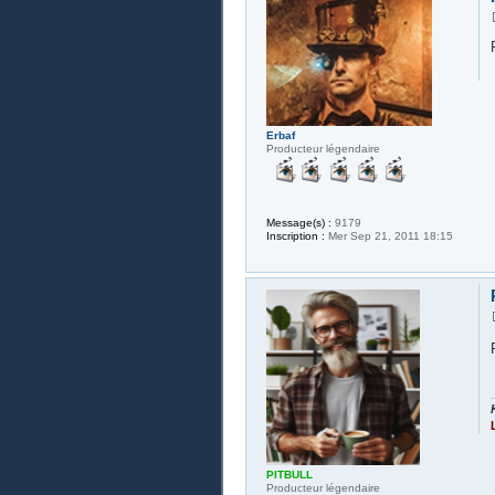
Erbaf
Producteur légendaire
Message(s) :
9179
Inscription :
Mer Sep 21, 2011 18:15
PITBULL
Producteur légendaire