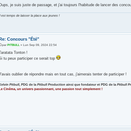
Oups, je suis juste de passage, et j'ai toujours l'habitude de lancer des conco
Il est temps de laisser la place aux jeunes !
Re: Concours "Été"
par
PITBULL
» Lun Sep 09, 2024 22:54
Taratata Tonton !
Si tu peux participer ce serait top
J'avais oublier de répondre mais en tout cas, j'aimerais tenter de participer !
Kelvin Pitbull
, PDG de la
Pitbull Production
ainsi que fondateur et PDG de la
Pitbull 
Le Cinéma, un univers passionnant, une passion tout simplement !