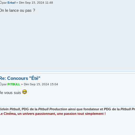
par
Erbaf
» Dim Sep 15, 2024 11:48
On le lance ou pas ?
Re: Concours "Été"
par
PITBULL
» Dim Sep 15, 2024 15:04
Je vous suis
Kelvin Pitbull
, PDG de la
Pitbull Production
ainsi que fondateur et PDG de la
Pitbull 
Le Cinéma, un univers passionnant, une passion tout simplement !