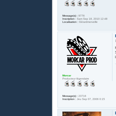
Message(s) :
9776
Inscription :
Sam Sep 18, 2010 12:48
Localisation :
Gérardmerveille
Morcar
Producteur légendaire
Message(s) :
23716
Inscription :
Jeu Sep 07, 2006 0:15