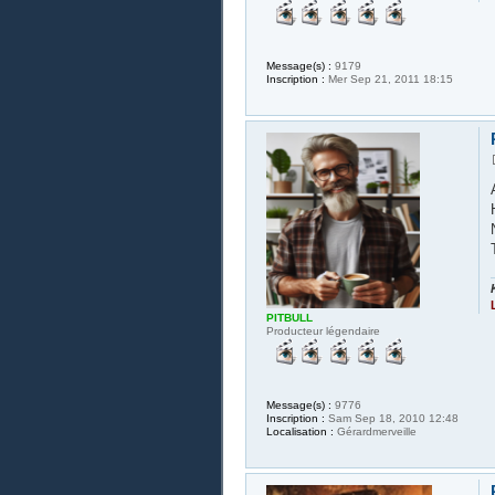
Message(s) :
9179
Inscription :
Mer Sep 21, 2011 18:15
PITBULL
Producteur légendaire
Message(s) :
9776
Inscription :
Sam Sep 18, 2010 12:48
Localisation :
Gérardmerveille