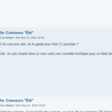
Re: Concours "Été"
par
Erbaf
» Dim Sep 15, 2024 16:33
Et le concours été, on le garde pour l'été CJ prochain ?
Edit: Je suis inspiré donc je vais sortir une comédie horrifique pour ce Noël 
Re: Concours "Été"
par
Erbaf
» Sam Sep 21, 2024 10:00
Salut les copains. Vu l'activité des joueurs, ça vous dit un concours "St Valent