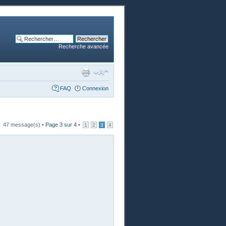
Recherche avancée
FAQ
Connexion
47 message(s) •
Page
3
sur
4
•
1
2
3
4