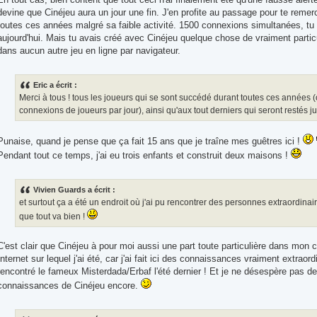
devine que Cinéjeu aura un jour une fin. J'en profite au passage pour te remerci
toutes ces années malgré sa faible activité. 1500 connexions simultanées, tu d
aujourd'hui. Mais tu avais créé avec Cinéjeu quelque chose de vraiment particu
dans aucun autre jeu en ligne par navigateur.
Eric a écrit :
Merci à tous ! tous les joueurs qui se sont succédé durant toutes ces années 
connexions de joueurs par jour), ainsi qu'aux tout derniers qui seront restés j
Punaise, quand je pense que ça fait 15 ans que je traîne mes guêtres ici !
Pendant tout ce temps, j'ai eu trois enfants et construit deux maisons !
Vivien Guards a écrit :
et surtout ça a été un endroit où j'ai pu rencontrer des personnes extraordinaire
que tout va bien !
C'est clair que Cinéjeu à pour moi aussi une part toute particulière dans mon c
Internet sur lequel j'ai été, car j'ai fait ici des connaissances vraiment extrao
rencontré le fameux Misterdada/Erbaf l'été dernier ! Et je ne désespère pas de
connaissances de Cinéjeu encore.