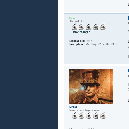
Eric
Site Admin
Message(s) :
544
Inscription :
Mer Sep 22, 2004 23:56
Erbaf
Producteur légendaire