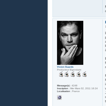
Vivien Guards
Producteur légendaire
Message(s) :
4248
Inscription :
Mer Mars 02, 2011 16:24
Localisation :
France