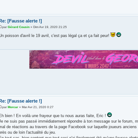
Re: [Fausse alerte !]
par
Gérard Cousin
» Dim Avr 19, 2020 21:25
Un poisson d'avril le 19 avril, c'est pas légal ça et ça fait peur!
Re: [Fausse alerte !]
par
Morcar
» Mar Avr 21, 2020 0:27
Eh bien ! En voilà une frayeur que tu nous auras faite, Eric !
Je ne suis pas passé immédiatement répondre à ton message sur le forum, mais
mal de réactions au travers de la page Facebook sur laquelle joueurs anciens
près ou de loin l'actualité du jeu.
En tout cas, bien content que tout ceci n'ai finalement été qu'une fausse ale