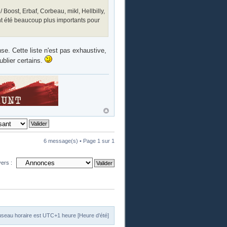
Boost, Erbaf, Corbeau, mikl, Hellbilly,
nt été beaucoup plus importants pour
e. Cette liste n'est pas exhaustive,
ublier certains.
6 message(s) • Page
1
sur
1
vers :
useau horaire est UTC+1 heure [Heure d’été]