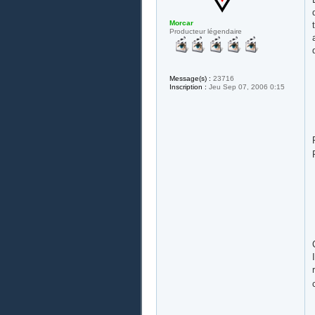
Morcar
Producteur légendaire
Message(s) :
23716
Inscription :
Jeu Sep 07, 2006 0:15