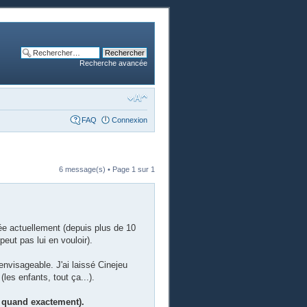
Recherche avancée
FAQ
Connexion
6 message(s) • Page
1
sur
1
ée actuellement (depuis plus de 10
eut pas lui en vouloir).
nvisageable. J'ai laissé Cinejeu
es enfants, tout ça...).
as quand exactement).