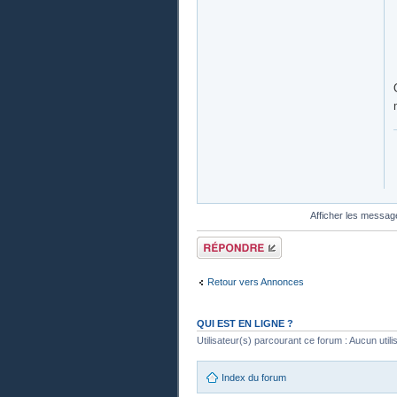
Afficher les messag
Publier une
réponse
Retour vers Annonces
QUI EST EN LIGNE ?
Utilisateur(s) parcourant ce forum : Aucun utilisa
Index du forum