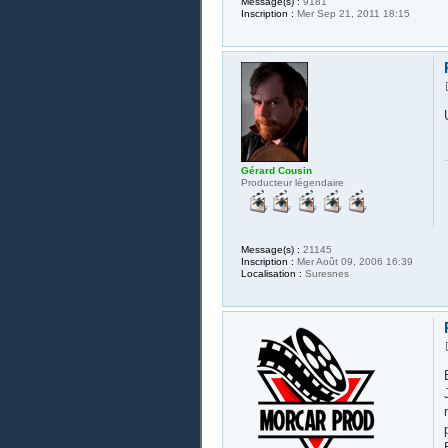
Message(s) :
9181
Inscription :
Mer Sep 21, 2011 18:15
Gérard Cousin
Producteur légendaire
Message(s) :
21145
Inscription :
Mer Août 09, 2006 16:39
Localisation :
Suresnes