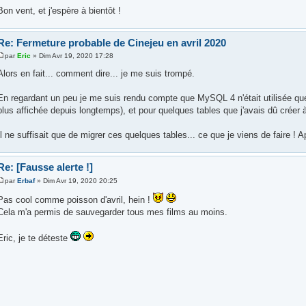
Bon vent, et j'espère à bientôt !
Re: Fermeture probable de Cinejeu en avril 2020
par
Eric
» Dim Avr 19, 2020 17:28
Alors en fait... comment dire... je me suis trompé.
En regardant un peu je me suis rendu compte que MySQL 4 n'était utilisée que p
plus affichée depuis longtemps), et pour quelques tables que j'avais dû créer à 
Il ne suffisait que de migrer ces quelques tables... ce que je viens de faire 
Re: [Fausse alerte !]
par
Erbaf
» Dim Avr 19, 2020 20:25
Pas cool comme poisson d'avril, hein !
Cela m'a permis de sauvegarder tous mes films au moins.
Eric, je te déteste