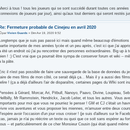
Merci à tous ! tous les joueurs qui se sont succédé durant toutes ces années 
connexions de joueurs par jour), ainsi qu'aux tout derniers qui seront restés ju
Re: Fermeture probable de Cinejeu en avril 2020
par
Vivien Guards
» Dim Avr 19, 2020 9:52
Longtemps que je suis pas passé ici mais quand même beaucoup d'émotions à 
partie importante de mes années lycée et un peu après, c'est ici que j'ai appris
a été un endroit où j'ai pu rencontrer des personnes extraordinaires. Big up à to
bien ! :) C'est vrai que ça pourrait être sympa de conserver forum et wiki -- 
à la pâte.
Eric il n'est pas possible de faire une sauvegarde de la base de données du j
faire de mes films de mon côté, ce serait déjà ça... Mais il y a aussi des film
relire ! (ça a déjà d'ailleurs l'air de disparaître, certaines pages du WIki sont i
Pensées à Gérard, Morcar, Ari, Pitbull, Nanoyo, Paavo, Divine, Loupieau, Seb 
Hellbilly, Mr Rammstein, Hendrickx, Jacob Leiter, et tous les autres. Vous a
importants pour moi que vous ne pourriez le penser ! GM et CJ c'était un hav
vivre vos aventures et vous proposer les miennes, m'amuser entre deux cours
J'espère avoir l'occasion d'un jour vous croiser ! (je suis d'ailleurs sur le Fa
cas, jamais je n'ai pu réécrire un texte ou quoi que ce soit sans espérer au f
tous -- et particulièrement de ce cher Monsieur Cousin (qui était quand même bie