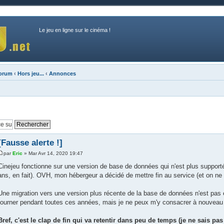
Le jeu en ligne sur le cinéma !
forum
‹
Hors jeu...
‹
Annonces
[Fausse alerte !]
par
Eric
» Mar Avr 14, 2020 19:47
Cinejeu fonctionne sur une version de base de données qui n'est plus support
ans, en fait). OVH, mon hébergeur a décidé de mettre fin au service (et on ne p
Une migration vers une version plus récente de la base de données n'est pas e
tourner pendant toutes ces années, mais je ne peux m'y consacrer à nouveau (l
Bref, c'est le clap de fin qui va retentir dans peu de temps (je ne sais p