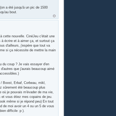
(on a été jusqu'à un pic de 1500
squ'au bout.
cette nouvelle. CinéJeu c'était une
 à écrire et à aimer ça, et surtout ça
us d'ailleurs, j'espère que tout va
même si ça nécessite de mettre la main
eu du coup ? Je vais essayer d'en
s d'autres que j'aurais beaucoup aimé
naccessibles.)
/ Boost, Erbaf, Corbeau, mikl,
vez sûrement été beaucoup plus
re où je pouvais m'évader de ma vie,
 et vous étiez mes copains de jeu.
cebook même si je répond peu) En tout
ond de moi avoir un 4 ou un 5 de vous
n difficile :p ).