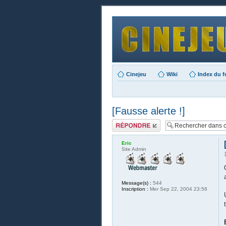
Cinejeu
Wiki
Index du 
[Fausse alerte !]
Publier une
réponse
Eric
Site Admin
Message(s) :
544
Inscription :
Mer Sep 22, 2004 23:56