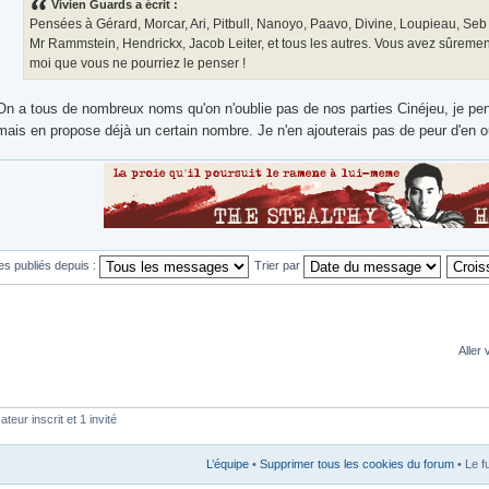
Vivien Guards a écrit :
Pensées à Gérard, Morcar, Ari, Pitbull, Nanoyo, Paavo, Divine, Loupieau, Seb / 
Mr Rammstein, Hendrickx, Jacob Leiter, et tous les autres. Vous avez sûreme
moi que vous ne pourriez le penser !
On a tous de nombreux noms qu'on n'oublie pas de nos parties Cinéjeu, je pens
mais en propose déjà un certain nombre. Je n'en ajouterais pas de peur d'en o
es publiés depuis :
Trier par
Aller 
teur inscrit et 1 invité
L’équipe
•
Supprimer tous les cookies du forum
• Le f