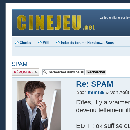
Le jeu en ligne sur le
Cinejeu
Wiki
Index du forum
‹
Hors jeu...
‹
Bugs
SPAM
Publier une
réponse
Re: SPAM
par
mimi88
» Ven Août 
Dîtes, il y a vraime
devenu tellement ill
EDIT : ok suffise q