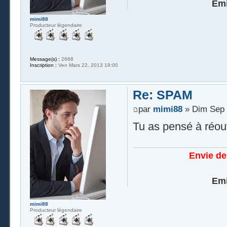
Emi
mimi88
Producteur légendaire
Message(s) :
2668
Inscription :
Ven Mars 22, 2013 19:00
Re: SPAM
par
mimi88
» Dim Sep 
Tu as pensé à réouvr
Envie de
Emi
mimi88
Producteur légendaire