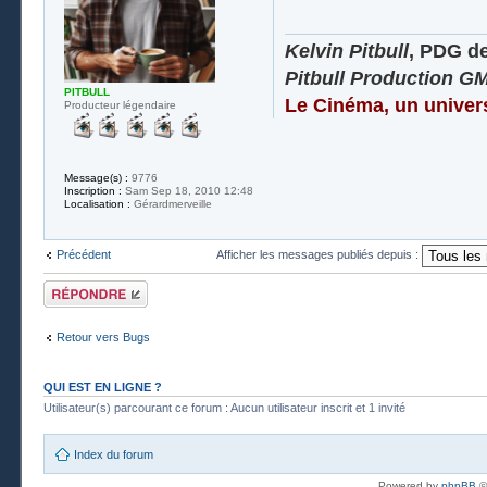
Kelvin Pitbull
, PDG d
Pitbull Production G
PITBULL
Le Cinéma, un univer
Producteur légendaire
Message(s) :
9776
Inscription :
Sam Sep 18, 2010 12:48
Localisation :
Gérardmerveille
Précédent
Afficher les messages publiés depuis :
Publier une
réponse
Retour vers Bugs
QUI EST EN LIGNE ?
Utilisateur(s) parcourant ce forum : Aucun utilisateur inscrit et 1 invité
Index du forum
Powered by
phpBB
©