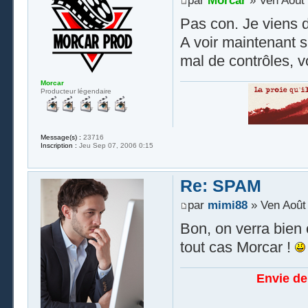
par
Morcar
» Ven Août 
Pas con. Je viens de
A voir maintenant s
mal de contrôles, v
Morcar
Producteur légendaire
Message(s) :
23716
Inscription :
Jeu Sep 07, 2006 0:15
Re: SPAM
par
mimi88
» Ven Août 
Bon, on verra bien 
tout cas Morcar !
Envie de