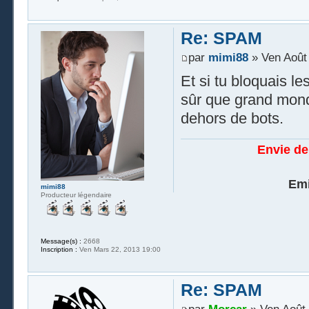
Re: SPAM
par
mimi88
» Ven Août 
Et si tu bloquais l
sûr que grand mond
dehors de bots.
Envie de
Emi
mimi88
Producteur légendaire
Message(s) :
2668
Inscription :
Ven Mars 22, 2013 19:00
Re: SPAM