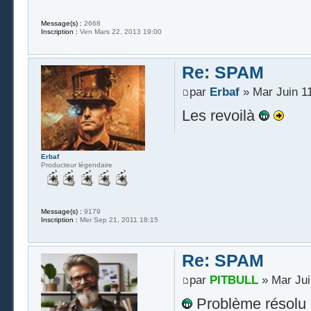
Message(s) :
2668
Inscription :
Ven Mars 22, 2013 19:00
Re: SPAM
par
Erbaf
» Mar Juin 11
Les revoilà
Erbaf
Producteur légendaire
Message(s) :
9179
Inscription :
Mer Sep 21, 2011 18:15
Re: SPAM
par
PITBULL
» Mar Jui
Problème résolu