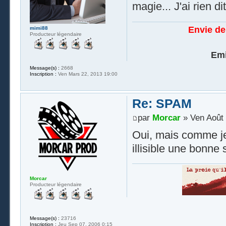
magie... J'ai rien di
Envie de
mimi88
Producteur légendaire
Emi
Message(s) :
2668
Inscription :
Ven Mars 22, 2013 19:00
Re: SPAM
par
Morcar
» Ven Août 
Oui, mais comme je 
illisible une bonne
Morcar
Producteur légendaire
Message(s) :
23716
Inscription :
Jeu Sep 07, 2006 0:15