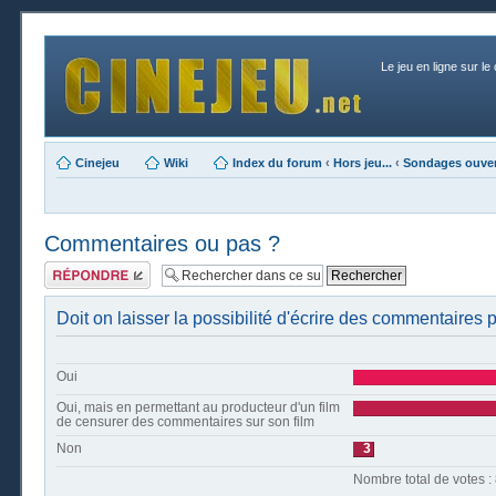
Le jeu en ligne sur le
Cinejeu
Wiki
Index du forum
‹
Hors jeu...
‹
Sondages ouver
Commentaires ou pas ?
Publier une
réponse
Doit on laisser la possibilité d'écrire des commentaires
Oui
Oui, mais en permettant au producteur d'un film
de censurer des commentaires sur son film
Non
3
Nombre t