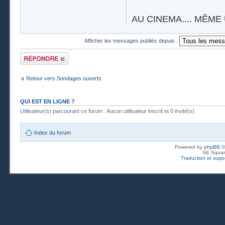
AU CINEMA.... MÊME 
Afficher les messages publiés depuis :
Publier une
réponse
Retour vers Sondages ouverts
QUI EST EN LIGNE ?
Utilisateur(s) parcourant ce forum : Aucun utilisateur inscrit et 0 invité(s)
Index du forum
Powered by
phpBB
©
SE Squar
Traduction et suppo