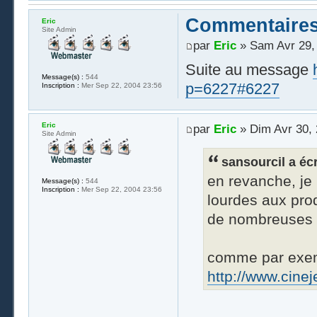
Commentaires
Eric
Site Admin
par
Eric
» Sam Avr 29,
Suite au message
Message(s) :
544
p=6227#6227
Inscription :
Mer Sep 22, 2004 23:56
Eric
par
Eric
» Dim Avr 30, 
Site Admin
sansourcil a écri
en revanche, je 
Message(s) :
544
Inscription :
Mer Sep 22, 2004 23:56
lourdes aux pro
de nombreuses t
comme par exem
http://www.cine