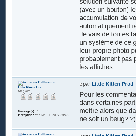
solution suivante s
(avec un bouton) le
accumulation de vot
automatiquement re
Je vais de toutes f
un système de ce ge
leur propre photo 
probablement pas pl
les affiches.
par
Little Kitten Prod.
Little Kitten Prod.
Stagiaire
Pour les commentai
dans certaines part
mettre alors que da
Message(s) :
4
Inscription :
Ven Mai 11, 2007 20:48
ne soit un beug?!?)