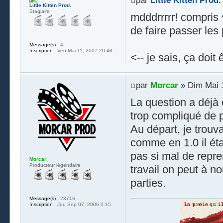
par
Little Kitten Prod.
Little Kitten Prod.
Stagiaire
mdddrrrrr! compris 
de faire passer les 
Message(s) :
4
Inscription :
Ven Mai 11, 2007 20:48
<-- je sais, ça doit
par
Morcar
» Dim Mai 1
La question a déjà é
trop compliqué de p
Au départ, je trouv
comme en 1.0 il éta
pas si mal de repre
Morcar
Producteur légendaire
travail on peut à 
parties.
Message(s) :
23716
Inscription :
Jeu Sep 07, 2006 0:15