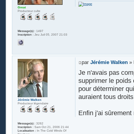
Great
Producteur culte
Message(s) :
1497
Inscription :
Jeu Juil 05, 2007 21:03
par
Jérémie Walken
» 
Je n'avais pas comp
supprimer le poids 
pour déterminer qui
auraient tous droit
Jérémie Walken
Producteur légendaire
Enfin j'ai sûrement
Message(s) :
3262
Inscription :
Sam Oct 21, 2006 21:44
Localisation :
In The Cold Winds Of