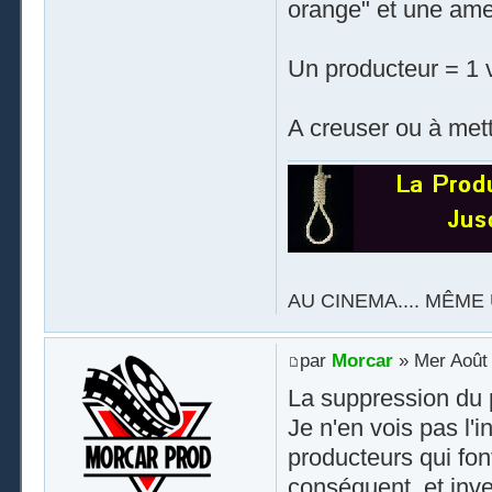
orange" et une amen
Un producteur = 1 v
A creuser ou à mett
AU CINEMA.... MÊME 
par
Morcar
» Mer Août 
La suppression du 
Je n'en vois pas l'i
producteurs qui fon
conséquent, et inv