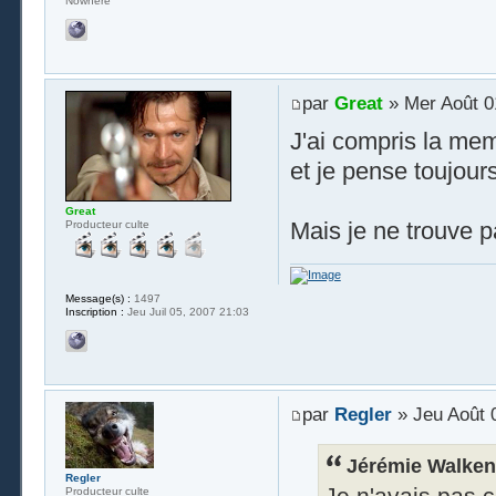
Nowhere
par
Great
» Mer Août 0
J'ai compris la me
et je pense toujours
Great
Mais je ne trouve p
Producteur culte
Message(s) :
1497
Inscription :
Jeu Juil 05, 2007 21:03
par
Regler
» Jeu Août 
Jérémie Walken 
Regler
Je n'avais pas c
Producteur culte