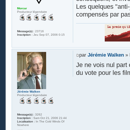
Les quelques "anti
Morcar
Producteur légendaire
compensés par pa
Message(s) :
23716
Inscription :
Jeu Sep 07, 2006 0:15
par
Jérémie Walken
» 
Je ne vois nul part 
du vote pour les fil
Jérémie Walken
Producteur légendaire
Message(s) :
3262
Inscription :
Sam Oct 21, 2006 21:44
Localisation :
In The Cold Winds Of
Nowhere