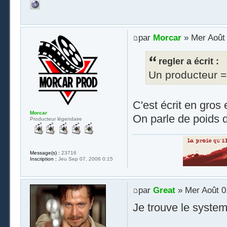
par
Morcar
» Mer Août 
regler a écrit :
Un producteur = 
C'est écrit en gros
Morcar
On parle de poids d
Producteur légendaire
Message(s) :
23716
Inscription :
Jeu Sep 07, 2006 0:15
par
Great
» Mer Août 0
Je trouve le system