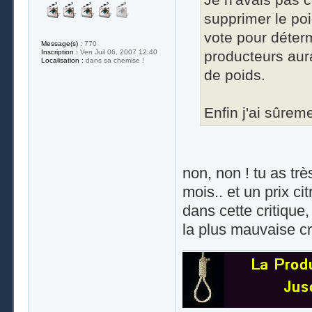
supprimer le poi
vote pour déterm
Message(s) :
770
producteurs aura
Inscription :
Ven Juil 06, 2007 12:40
Localisation :
dans sa chemise !
de poids.
Enfin j'ai sûrem
non, non ! tu as tr
mois.. et un prix cit
dans cette critique,
la plus mauvaise cr