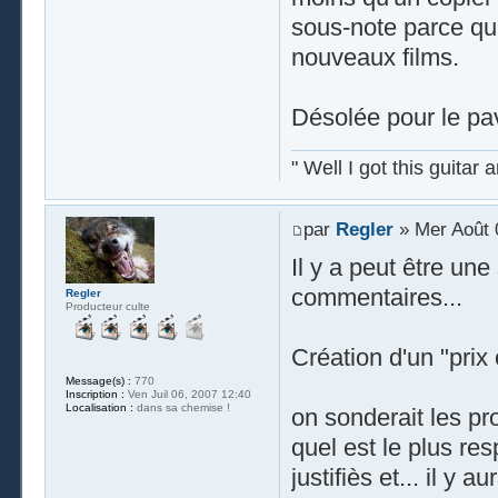
sous-note parce que 
nouveaux films.
Désolée pour le pa
" Well I got this guitar
par
Regler
» Mer Août 
Il y a peut être un
commentaires...
Regler
Producteur culte
Création d'un "prix 
Message(s) :
770
Inscription :
Ven Juil 06, 2007 12:40
Localisation :
dans sa chemise !
on sonderait les pro
quel est le plus re
justifiès et... il y 