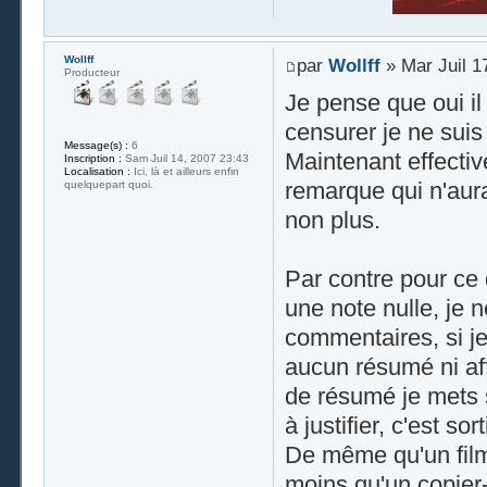
Wollff
par
Wollff
» Mar Juil 1
Producteur
Je pense que oui il 
censurer je ne suis
Message(s) :
6
Maintenant effective
Inscription :
Sam Juil 14, 2007 23:43
Localisation :
Ici, là et ailleurs enfin
remarque qui n'aura
quelquepart quoi.
non plus.
Par contre pour ce
une note nulle, je 
commentaires, si je
aucun résumé ni aff
de résumé je mets 
à justifier, c'est sor
De même qu'un film 
moins qu'un copier-