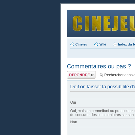
Cinejeu
Wiki
Index du 
Commentaires ou pas ?
Publier une
réponse
Doit on laisser la possibilité
Oui
Oui, mais en permettant au producteur d
de censurer des commentaires sur son 
Non