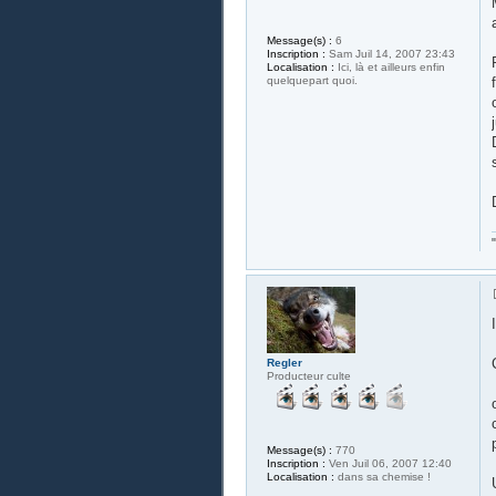
Message(s) :
6
Inscription :
Sam Juil 14, 2007 23:43
Localisation :
Ici, là et ailleurs enfin
quelquepart quoi.
Regler
Producteur culte
Message(s) :
770
Inscription :
Ven Juil 06, 2007 12:40
Localisation :
dans sa chemise !