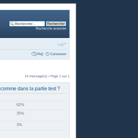
Recherche avancée
FAQ
Connexion
14 message(s) • Page
1
sur
1
 comme dans la partie test ?
62%
35%
3%