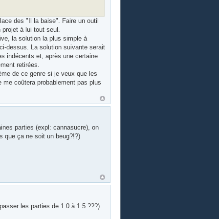
lace des "Il la baise". Faire un outil
projet à lui tout seul.
, la solution la plus simple à
 ci-dessus. La solution suivante serait
es indécents et, après une certaine
ment retirées.
ème de ce genre si je veux que les
ne me coûtera probablement pas plus
nes parties (expl: cannasucre), on
ns que ça ne soit un beug?!?)
 passer les parties de 1.0 à 1.5 ???)