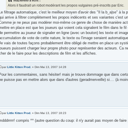
maziere00 a écrit :
Alors il faudrait un robot modérant les propos vulgaires pré-inscrits par Eric.
Le filtrage automatique, c'est le meilleur moyen d'avoir des "Il la b_a|se" à la p
qui arrive à filtrer complètement les propos indécents et ses variantes c'est un 
Comme je ne peux pas modérer moi-même ce genre de chose de manière active
mettre en place est que les joueurs qui voient cela signalent le film dans le fil
de permettre au joueur de signaler en ligne (avec un bouton) les texte et imag
accumulation de vote de cette nature, le texte ou l'image seraient automatique
Je vais de toutes façons probablement être obligé de mettre en place un syst
joueurs puissent charger leur propre photo pour représenter des acteurs. Ca 
cher de le faire pour les descriptions de film et les affiches.
par
Little Kitten Prod.
» Dim Mai 13, 2007 14:28
Pour les commentaires, sans hésiter! mais je trouve dommage que dans certai
ne puisse pas en mettre alors que dans d'autres (geradmerveille) si.... (à moi
par
Little Kitten Prod.
» Dim Mai 13, 2007 18:23
mdddrrrrr! compris ^^ (autre question du coup: il n'y aurait pas moyen de faire