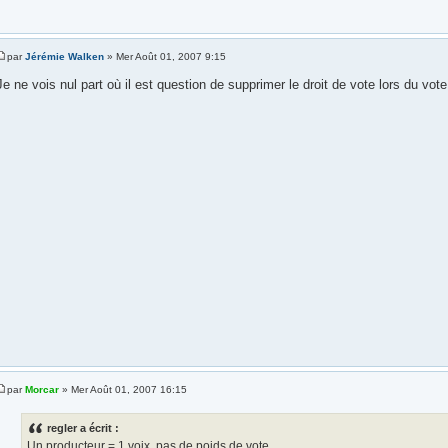
par
Jérémie Walken
» Mer Août 01, 2007 9:15
Je ne vois nul part où il est question de supprimer le droit de vote lors du vote
par
Morcar
» Mer Août 01, 2007 16:15
regler a écrit :
Un producteur = 1 voix, pas de poids de vote...