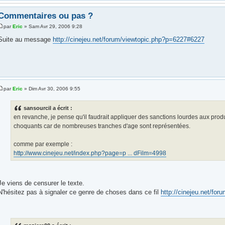
Commentaires ou pas ?
par
Eric
» Sam Avr 29, 2006 9:28
Suite au message
http://cinejeu.net/forum/viewtopic.php?p=6227#6227
par
Eric
» Dim Avr 30, 2006 9:55
sansourcil a écrit :
en revanche, je pense qu'il faudrait appliquer des sanctions lourdes aux pro
choquants car de nombreuses tranches d'age sont représentées.
comme par exemple :
http://www.cinejeu.net/index.php?page=p ... dFilm=4998
Je viens de censurer le texte.
N'hésitez pas à signaler ce genre de choses dans ce fil
http://cinejeu.net/fo