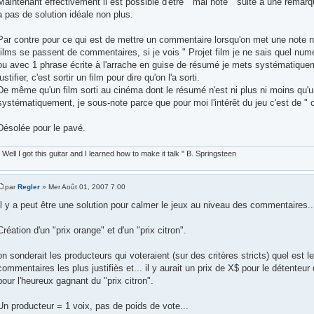
Maintenant effectivement il est possible d'être " mal noté " suite à une remarqu
a pas de solution idéale non plus.
Par contre pour ce qui est de mettre un commentaire lorsqu'on met une note nu
films se passent de commentaires, si je vois " Projet film je ne sais quel nu
ou avec 1 phrase écrite à l'arrache en guise de résumé je mets systématiquem
justifier, c'est sortir un film pour dire qu'on l'a sorti.
De même qu'un film sorti au cinéma dont le résumé n'est ni plus ni moins qu'un 
systématiquement, je sous-note parce que pour moi l'intérêt du jeu c'est de " 
Désolée pour le pavé.
" Well I got this guitar and I learned how to make it talk " B. Springsteen
par
Regler
» Mer Août 01, 2007 7:00
Il y a peut être une solution pour calmer le jeux au niveau des commentaires..
Création d'un "prix orange" et d'un "prix citron".
on sonderait les producteurs qui voteraient (sur des critères stricts) quel est 
commentaires les plus justifiès et... il y aurait un prix de X$ pour le détenteu
pour l'heureux gagnant du "prix citron".
Un producteur = 1 voix, pas de poids de vote...