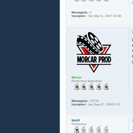
Message(s) :
4
Inscription :
Ven Mai 11, 2007 20:48
Morcar
Producteur légendaire
Message(s) :
23716
Inscription :
Jeu Sep 07, 2006 0:15
Wollff
Producteur