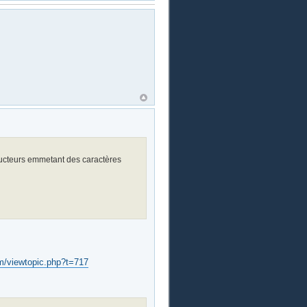
ducteurs emmetant des caractères
rum/viewtopic.php?t=717