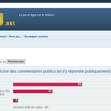
Le jeu en ligne sur le cinéma !
forum
‹
Hors jeu...
‹
Sondages ouverts
 d'écrire des commentaires publics (et d'y répondre publiquement)
55
'un film
31
film
3
Nombre total de votes : 89