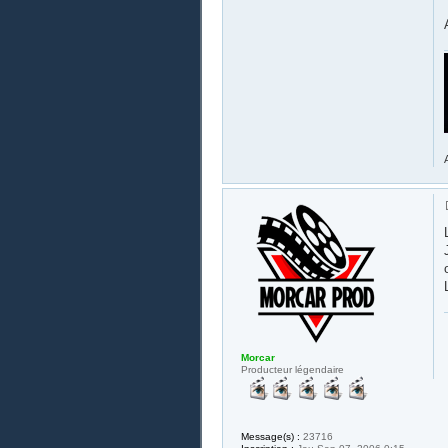
Morcar
Producteur légendaire
Message(s) :
23716