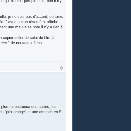
e qui n'aurait pas plu mais bon il n'y
lle, je ne suis pas d'accord, certains
méro " avec aucun résumé ni affiche
ent une mauvaise note il n'y a rien à
copier-coller de celui du film là,
créer " de nouveaux films.
.
le plus respectueux des autres, les
r du "prix orange" et une amende en $