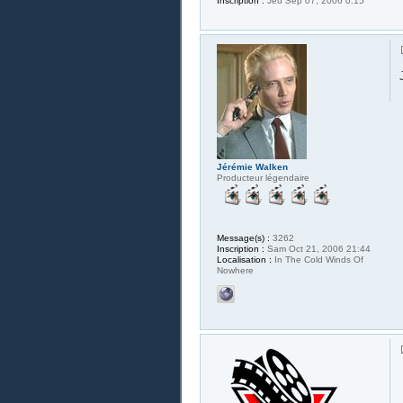
Inscription :
Jeu Sep 07, 2006 0:15
Jérémie Walken
Producteur légendaire
Message(s) :
3262
Inscription :
Sam Oct 21, 2006 21:44
Localisation :
In The Cold Winds Of
Nowhere