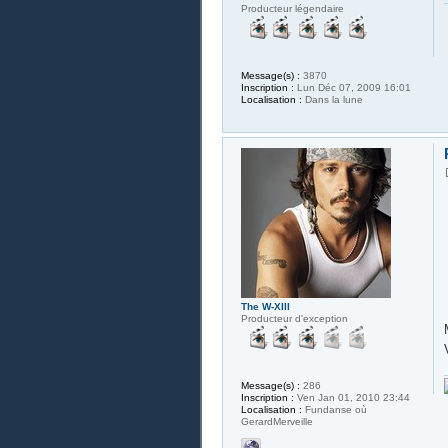
Producteur légendaire
Message(s) :
3870
Inscription :
Lun Déc 07, 2009 16:01
Localisation :
Dans la lune
The W-XIII
Producteur d'exception
Message(s) :
286
Inscription :
Ven Jan 01, 2010 23:44
Localisation :
Fundanse où
GerardMerveille