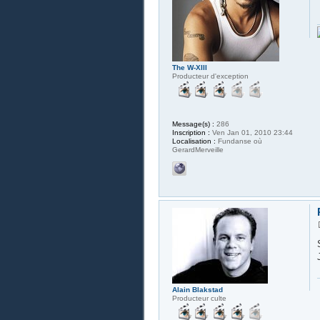
The W-XIII
Producteur d'exception
Message(s) :
286
Inscription :
Ven Jan 01, 2010 23:44
Localisation :
Fundanse où
GerardMerveille
Alain Blakstad
Producteur culte