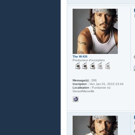
The W-XIII
Producteur d'exception
Message(s) :
286
Inscription :
Ven Jan 01, 2010 23:44
Localisation :
Fundanse où
GerardMerveille