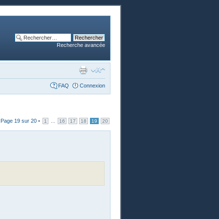
Recherche avancée
FAQ
Connexion
•
Page
19
sur
20
•
...
1
16
17
18
19
20