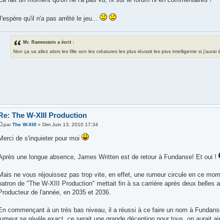
J'espère qu'il n'a pas arrêté le jeu...
Mr. Rammstein a écrit :
Non ça va allez alors les fille son les créatures les plus réussit les plus intelligente si j'aura
Re: The W-XIII Production
par
The W-XIII
» Dim Juin 13, 2010 17:34
Merci de s'inquieter pour moi
Après une longue absence, James Written est de retour à Fundanse! Et oui !
Mais ne vous réjouissez pas trop vite, en effet, une rumeur circule en ce m
patron de "The W-XIII Production" mettait fin à sa carrière après deux belles 
Producteur de l'année, en 2035 et 2036.
En commençant à un très bas niveau, il a réussi à ce faire un nom à Fundans
rumeur se révèle exact, ce serait une grande déception pour tous, on aurait aim