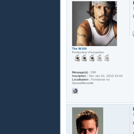
The W-XIII
Producteur d'exception
Message(s) :
286
Inscription :
Ven Jan 01, 2010 23:44
Localisation :
Fundanse où
GerardMerveille