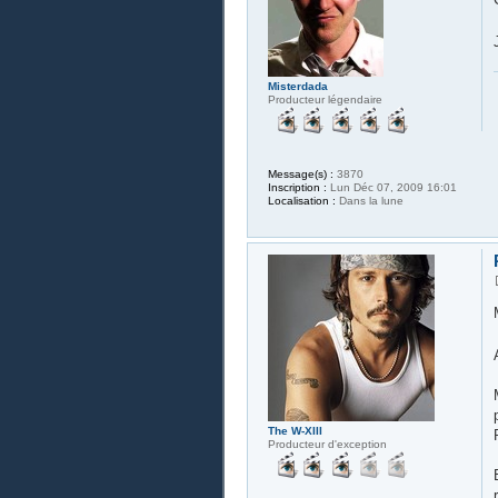
Misterdada
Producteur légendaire
Message(s) :
3870
Inscription :
Lun Déc 07, 2009 16:01
Localisation :
Dans la lune
The W-XIII
Producteur d'exception