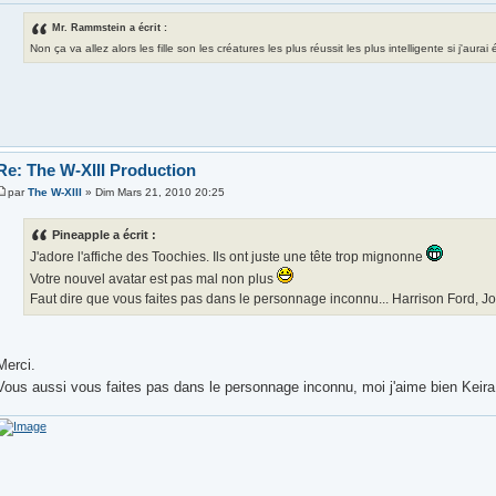
Mr. Rammstein a écrit :
Non ça va allez alors les fille son les créatures les plus réussit les plus intelligente si j'aura
Re: The W-XIII Production
par
The W-XIII
» Dim Mars 21, 2010 20:25
Pineapple a écrit :
J'adore l'affiche des Toochies. Ils ont juste une tête trop mignonne
Votre nouvel avatar est pas mal non plus
Faut dire que vous faites pas dans le personnage inconnu... Harrison Ford, J
Merci.
Vous aussi vous faites pas dans le personnage inconnu, moi j'aime bien Keir