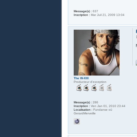
Message(s) :
637
Inscription :
Mar Juil 21, 2009 13:04
The W-XIII
Producteur d'exception
Message(s) :
286
Inscription :
Ven Jan 01, 2010 23:44
Localisation :
Fundanse où
GerardMerveille