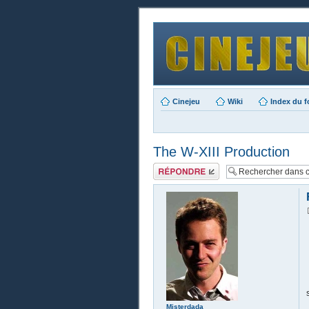
Cinejeu
Wiki
Index du 
The W-XIII Production
Publier une
réponse
Misterdada