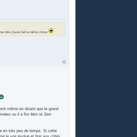
i étai dieu j'aurai fait la même chose
oment même en disant que le grand
années ou il a fini 4èm et 2èm
e en très peu de temps. Si cette
é le voir évolué et finir aux côtés