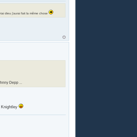
i étai dieu j'aurai fait la même chose
ohnny Depp ...
a Knightley