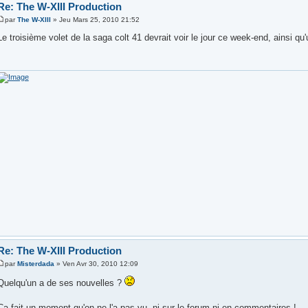
Re: The W-XIII Production
par
The W-XIII
» Jeu Mars 25, 2010 21:52
Le troisième volet de la saga colt 41 devrait voir le jour ce week-end, ainsi qu'
Re: The W-XIII Production
par
Misterdada
» Ven Avr 30, 2010 12:09
Quelqu'un a de ses nouvelles ?
Ca fait un moment qu'on ne l'a pas vu, ni sur le forum ni en commentaires !