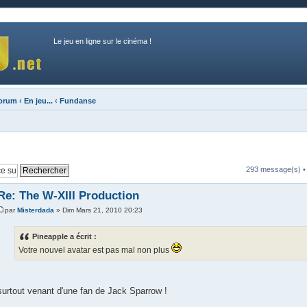
Le jeu en ligne sur le cinéma !
forum
‹
En jeu...
‹
Fundanse
293 message(s) 
Re: The W-XIII Production
par
Misterdada
» Dim Mars 21, 2010 20:23
Pineapple a écrit :
Votre nouvel avatar est pas mal non plus
surtout venant d'une fan de Jack Sparrow !