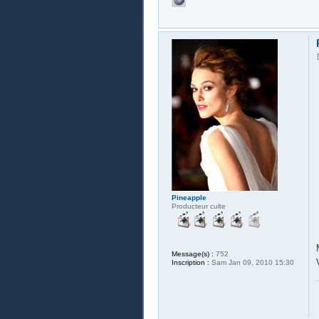
Pineapple
Producteur culte
Message(s) :
752
Inscription :
Sam Jan 09, 2010 15:30