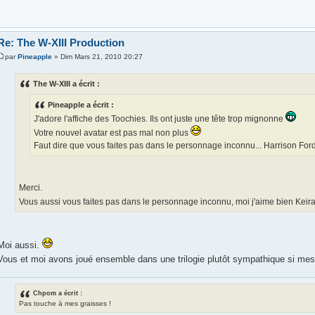
Re: The W-XIII Production
par
Pineapple
» Dim Mars 21, 2010 20:27
The W-XIII a écrit :
Pineapple a écrit :
J'adore l'affiche des Toochies. Ils ont juste une tête trop mignonne
Votre nouvel avatar est pas mal non plus
Faut dire que vous faites pas dans le personnage inconnu... Harrison Ford
Merci.
Vous aussi vous faites pas dans le personnage inconnu, moi j'aime bien Keir
Moi aussi.
Vous et moi avons joué ensemble dans une trilogie plutôt sympathique si mes
Chpom a écrit :
Pas touche à mes graisses !