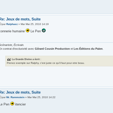
Re: Jeux de mots, Suite
par
Ralphaez
» Mar Mai 25, 2010 14:19
connerie humaine
Le Pen
Scénariste, Écrivain.
En contrat d'exclusivité avec
Gérard Cousin Production
et
Les Éditions du Païen
.
La Grande Divine a écrit :
Prenez exemple sur Ralphy, c'est juste ce qu'il faut pour etre beau.
Re: Jeux de mots, Suite
par
Mr. Rammstein
» Mar Mai 25, 2010 14:22
Le Pen
itencier