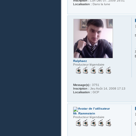
Inscription :
Lun Déc 07, 2009 16:01
Localisation :
Dans la lune
Ralphaez
Producteur légendaire
Message(s) :
3751
Inscription :
Jeu Août 14, 2008 17:13
Localisation :
GCP
Mr. Rammstein
Producteur légendaire