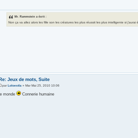
Mr. Rammstein a écrit :
Non ça va allez alors les fille son les créatures les plus réussit les plus intelligente si j'aura
Re: Jeux de mots, Suite
par
Loloestla
» Mar Mai 25, 2010 10:06
le monde
Connerie humaine