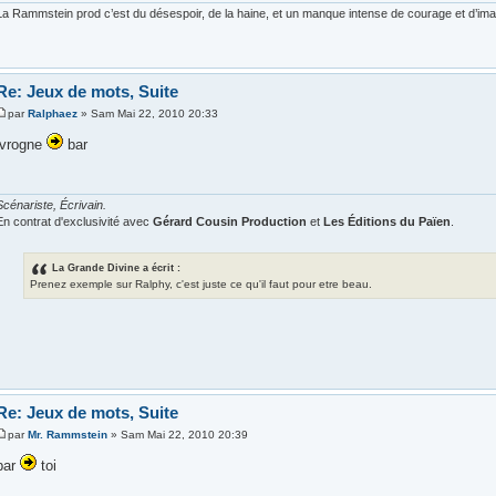
La Rammstein prod c’est du désespoir, de la haine, et un manque intense de courage et d’imagi
Re: Jeux de mots, Suite
par
Ralphaez
» Sam Mai 22, 2010 20:33
ivrogne
bar
Scénariste, Écrivain.
En contrat d'exclusivité avec
Gérard Cousin Production
et
Les Éditions du Païen
.
La Grande Divine a écrit :
Prenez exemple sur Ralphy, c'est juste ce qu'il faut pour etre beau.
Re: Jeux de mots, Suite
par
Mr. Rammstein
» Sam Mai 22, 2010 20:39
bar
toi