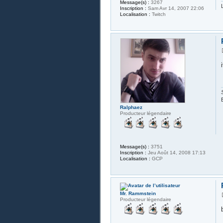
Message(s) :
3267
Inscription :
Sam Avr 14, 2007 22:06
Localisation :
Twitch
Ralphaez
Producteur légendaire
Message(s) :
3751
Inscription :
Jeu Août 14, 2008 17:13
Localisation :
GCP
Mr. Rammstein
Producteur légendaire