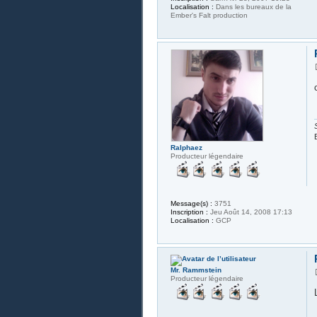
Localisation :
Dans les bureaux de la
Ember's Falt production
Ralphaez
Producteur légendaire
Message(s) :
3751
Inscription :
Jeu Août 14, 2008 17:13
Localisation :
GCP
Mr. Rammstein
Producteur légendaire