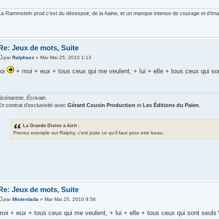
La Rammstein prod c’est du désespoir, de la haine, et un manque intense de courage et d’imagi
Re: Jeux de mots, Suite
par
Ralphaez
» Mar Mai 25, 2010 1:13
toi
+ moi + eux + tous ceux qui me veulent, + lui + elle + tous ceux qui so
Scénariste, Écrivain.
En contrat d'exclusivité avec
Gérard Cousin Production
et
Les Éditions du Païen
.
La Grande Divine a écrit :
Prenez exemple sur Ralphy, c'est juste ce qu'il faut pour etre beau.
Re: Jeux de mots, Suite
par
Misterdada
» Mar Mai 25, 2010 9:56
moi + eux + tous ceux qui me veulent, + lui + elle + tous ceux qui sont seuls