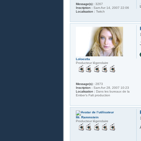
Message(s) :
3267
Inscription :
Sam Avr 14, 2007 22:06
Localisation :
Twitch
Loloestla
Producteur légendaire
Message(s) :
2873
Inscription :
Sam Avr 28, 2007 10:23
Localisation :
Dans les bureaux de la
Ember's Falt production
Mr. Rammstein
Producteur légendaire