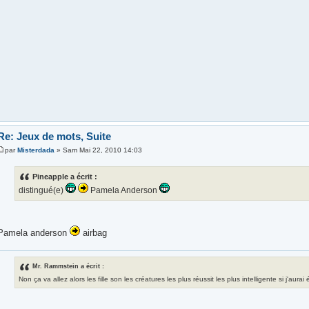
Re: Jeux de mots, Suite
par
Misterdada
» Sam Mai 22, 2010 14:03
Pineapple a écrit :
distingué(e)
Pamela Anderson
Pamela anderson
airbag
Mr. Rammstein a écrit :
Non ça va allez alors les fille son les créatures les plus réussit les plus intelligente si j'aura