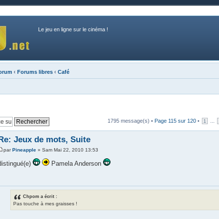
Le jeu en ligne sur le cinéma !
forum
‹
Forums libres
‹
Café
1795 message(s) •
Page
115
sur
120
•
...
1
Re: Jeux de mots, Suite
par
Pineapple
» Sam Mai 22, 2010 13:53
distingué(e)
Pamela Anderson
Chpom a écrit :
Pas touche à mes graisses !