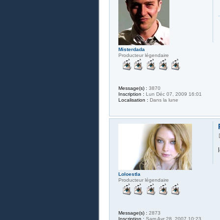
Misterdada
Producteur légendaire
Message(s) :
3870
Inscription :
Lun Déc 07, 2009 16:01
Localisation :
Dans la lune
Loloestla
Producteur légendaire
Message(s) :
2873
Inscription :
Sam Avr 28, 2007 10:23