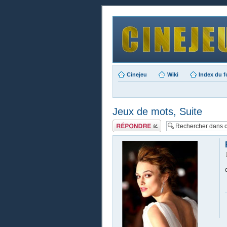
Cinejeu
Wiki
Index du 
Jeux de mots, Suite
Publier une
réponse