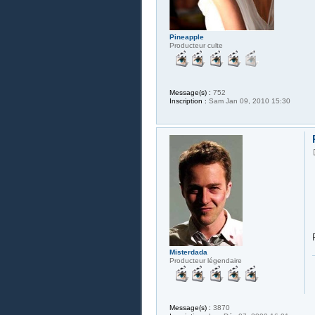
Pineapple
Producteur culte
Message(s) :
752
Inscription :
Sam Jan 09, 2010 15:30
Misterdada
Producteur légendaire
Message(s) :
3870