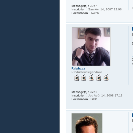
Message(s) :
3267
Inscription :
Sam Avr 14, 2007 22:06
Localisation :
Twitch
Ralphaez
Producteur légendaire
Message(s) :
3751
Inscription :
Jeu Août 14, 2008 17:13
Localisation :
GCP