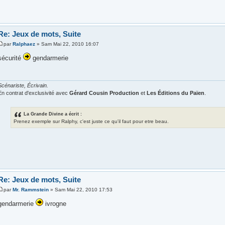
Re: Jeux de mots, Suite
par
Ralphaez
» Sam Mai 22, 2010 16:07
sécurité
gendarmerie
Scénariste, Écrivain.
En contrat d'exclusivité avec
Gérard Cousin Production
et
Les Éditions du Païen
.
La Grande Divine a écrit :
Prenez exemple sur Ralphy, c'est juste ce qu'il faut pour etre beau.
Re: Jeux de mots, Suite
par
Mr. Rammstein
» Sam Mai 22, 2010 17:53
gendarmerie
ivrogne