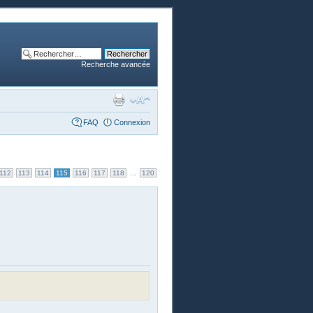
Recherche avancée
FAQ
Connexion
...
112
113
114
115
116
117
118
120