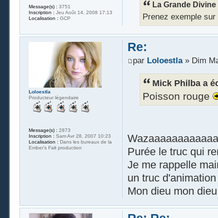
La Grande Divine a
Message(s) :
3751
Inscription :
Jeu Août 14, 2008 17:13
Prenez exemple sur Ra
Localisation :
GCP
Re:
par
Loloestla
» Dim Ma
Mick Philba a éc
Loloestla
Poisson rouge
Producteur légendaire
Message(s) :
2873
Wazaaaaaaaaaaaa
Inscription :
Sam Avr 28, 2007 10:23
Localisation :
Dans les bureaux de la
Ember's Falt production
Purée le truc qui 
Je me rappelle maint
un truc d'animation
Mon dieu mon dieu,
Re: Re: