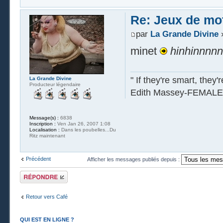
Re: Jeux de mot
par
La Grande Divine
»
minet
hinhinnnn
" If they're smart, they'
La Grande Divine
Producteur légendaire
Edith Massey-FEMALE
Message(s) :
6838
Inscription :
Ven Jan 26, 2007 1:08
Localisation :
Dans les poubelles...Du
Ritz maintenant
Précédent
Afficher les messages publiés depuis :
Publier une
réponse
Retour vers Café
QUI EST EN LIGNE ?