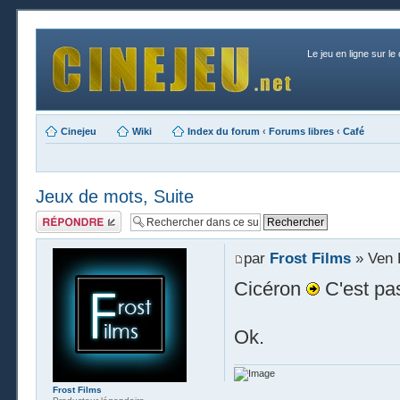
Le jeu en ligne sur le
Cinejeu
Wiki
Index du forum
‹
Forums libres
‹
Café
Jeux de mots, Suite
Publier une
réponse
par
Frost Films
» Ven 
Cicéron
C'est pa
Ok.
Frost Films