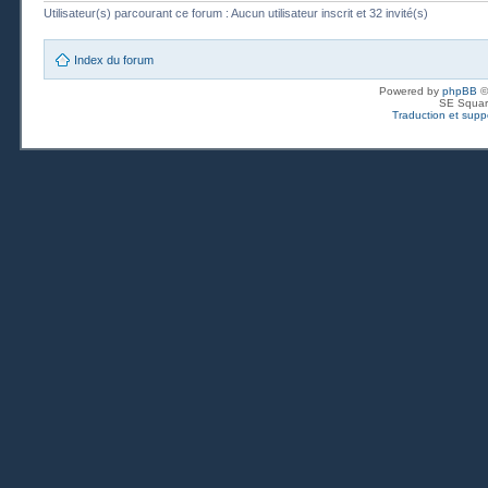
Utilisateur(s) parcourant ce forum : Aucun utilisateur inscrit et 32 invité(s)
Index du forum
Powered by
phpBB
©
SE Squar
Traduction et suppo