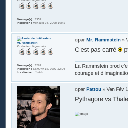
Producteur légendaire
Message(s) :
3357
Inscription :
Mer Juin 04, 2008 19:47
par
Mr. Rammstein
» V
Mr. Rammstein
Producteur légendaire
C'est pas carré
p
La Rammstein prod c’es
Message(s) :
3267
Inscription :
Sam Avr 14, 2007 22:06
courage et d’imaginatio
Localisation :
Twitch
par
Pattou
» Ven Fév 1
Pythagore vs Thal