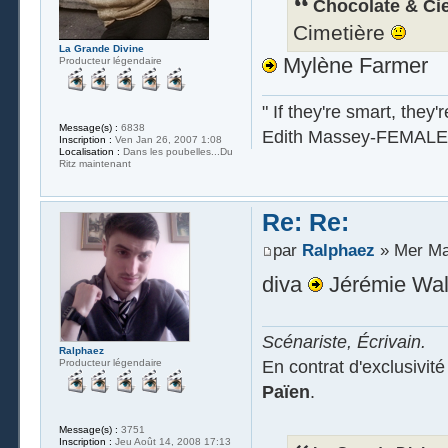
Chocolate & Cie 
Cimetière
La Grande Divine
Mylène Farmer
Producteur légendaire
" If they're smart, they'
Message(s) :
6838
Edith Massey-FEMALE
Inscription :
Ven Jan 26, 2007 1:08
Localisation :
Dans les poubelles...Du
Ritz maintenant
Re: Re:
par
Ralphaez
» Mer Mai
diva
Jérémie Wa
Scénariste, Écrivain.
Ralphaez
En contrat d'exclusivit
Producteur légendaire
Païen
.
Message(s) :
3751
Inscription :
Jeu Août 14, 2008 17:13