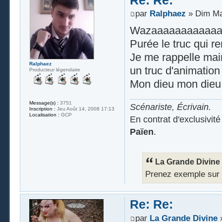
par
Ralphaez
» Dim Ma
Wazaaaaaaaaaaaa
Purée le truc qui 
Je me rappelle maint
Ralphaez
un truc d'animation
Producteur légendaire
Mon dieu mon dieu,
Message(s) :
3751
Scénariste, Écrivain.
Inscription :
Jeu Août 14, 2008 17:13
Localisation :
GCP
En contrat d'exclusivit
Païen
.
La Grande Divine a
Prenez exemple sur Ra
Re: Re:
par
La Grande Divine
»