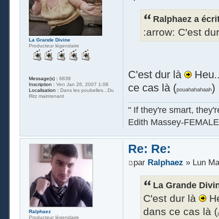
Ralphaez a écrit
:arrow: C'est dur
La Grande Divine
Producteur légendaire
C'est dur là
Heu...
Message(s) :
6838
ce cas là (
)
Inscription :
Ven Jan 26, 2007 1:08
pouahahahaah
Localisation :
Dans les poubelles...Du
Ritz maintenant
" If they're smart, they'
Edith Massey-FEMALE
Re: Re:
par
Ralphaez
» Lun Mai
La Grande Divine
C'est dur là
He
dans ce cas là (
Ralphaez
Producteur légendaire