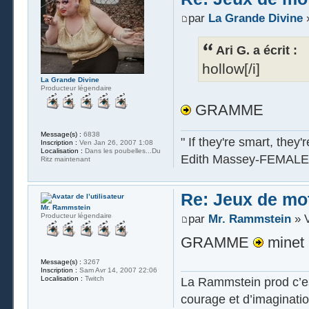
par
La Grande Divine
»
Ari G. a écrit :
hollow[/i]
La Grande Divine
Producteur légendaire
GRAMME
Message(s) :
6838
" If they're smart, they'
Inscription :
Ven Jan 26, 2007 1:08
Localisation :
Dans les poubelles...Du
Edith Massey-FEMALE
Ritz maintenant
Re: Jeux de mot
Mr. Rammstein
Producteur légendaire
par
Mr. Rammstein
» V
GRAMME
minet
Message(s) :
3267
Inscription :
Sam Avr 14, 2007 22:06
Localisation :
Twitch
La Rammstein prod c’es
courage et d’imaginatio