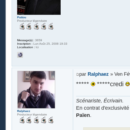
Pattou
Producteur légendaire
Message(s) :
3659
Inscription :
Lun Août 25, 2008 19:33
Localisation :
Ici
par
Ralphaez
» Ven Fév
*****
*****credi
Scénariste, Écrivain.
En contrat d'exclusivit
Ralphaez
Païen
.
Producteur légendaire