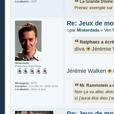
La Grande Divine a
Localisation :
GCP
Prenez exemple sur Ra
Re: Jeux de mot
par
Misterdada
» Ven M
Ralphaez a écrit
diva
Jérémie
Misterdada
Producteur légendaire
Jérémie Walken
c
Message(s) :
3870
Mr. Rammstein a éc
Inscription :
Lun Déc 07, 2009 16:01
Localisation :
Dans la lune
Non ça va allez alors 
si j'aurai étai dieu j
Re: Jeux de mot