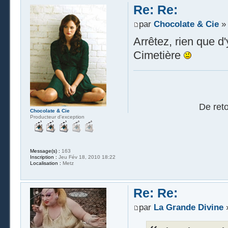
Re: Re:
par
Chocolate & Cie
» 
Arrêtez, rien que d
Cimetière
De reto
Chocolate & Cie
Producteur d'exception
Message(s) :
163
Inscription :
Jeu Fév 18, 2010 18:22
Localisation :
Metz
Re: Re:
par
La Grande Divine
»