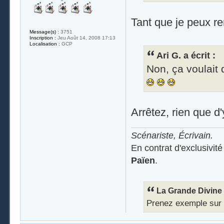
Tant que je peux r
Message(s) :
3751
Inscription :
Jeu Août 14, 2008 17:13
Localisation :
GCP
Ari G. a écrit :
Non, ça voulait d
Arrêtez, rien que d
Scénariste, Écrivain.
En contrat d'exclusivit
Païen
.
La Grande Divine a
Prenez exemple sur Ra