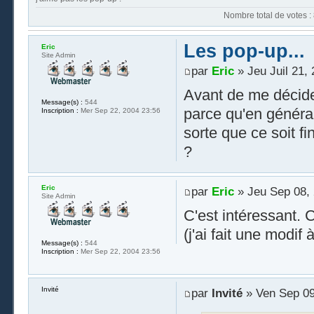
Nombre t
Les pop-up...
Eric
Site Admin
par
Eric
» Jeu Juil 21,
Avant de me décider
Message(s) :
544
parce qu'en général 
Inscription :
Mer Sep 22, 2004 23:56
sorte que ce soit f
?
Eric
par
Eric
» Jeu Sep 08, 
Site Admin
C'est intéressant. 
(j'ai fait une modif
Message(s) :
544
Inscription :
Mer Sep 22, 2004 23:56
Invité
par
Invité
» Ven Sep 09