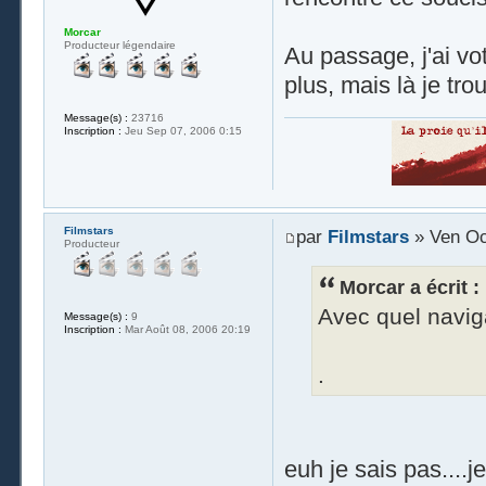
Morcar
Producteur légendaire
Au passage, j'ai vo
plus, mais là je tro
Message(s) :
23716
Inscription :
Jeu Sep 07, 2006 0:15
Filmstars
par
Filmstars
» Ven Oc
Producteur
Morcar a écrit :
Avec quel naviga
Message(s) :
9
Inscription :
Mar Août 08, 2006 20:19
.
euh je sais pas....j