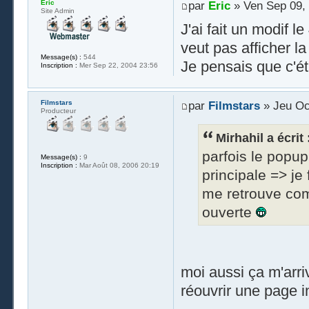
Eric
par
Eric
» Ven Sep 09,
Site Admin
J'ai fait un modif 
veut pas afficher la
Message(s) :
544
Je pensais que c'é
Inscription :
Mer Sep 22, 2004 23:56
Filmstars
par
Filmstars
» Jeu Oc
Producteur
Mirhahil a écrit 
parfois le popup
Message(s) :
9
Inscription :
Mar Août 08, 2006 20:19
principale => je
me retrouve com
ouverte
moi aussi ça m'arrive
réouvrir une page i