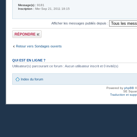
Message(s) :
9181
Inscription :
Mer Sep 21, 2011 18:15
Afficher les messages publiés depuis :
Publier une
réponse
Retour vers Sondages ouverts
QUI EST EN LIGNE ?
Utilisateur(s) parcourant ce forum : Aucun utilisateur inscrit et 0 invité(s)
Index du forum
Powered by
phpBB
©
SE Squar
Traduction et suppo