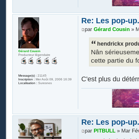
Re: Les pop-up.
par
Gérard Cousin
» M
hendrickx produ
Nân sérieusemen
Gérard Cousin
Producteur légendaire
cette partie du
Message(s) :
21145
C'est plus du détér
Inscription :
Mer Août 09, 2006 16:39
Localisation :
Suresnes
Re: Les pop-up.
par
PITBULL
» Mar Fév