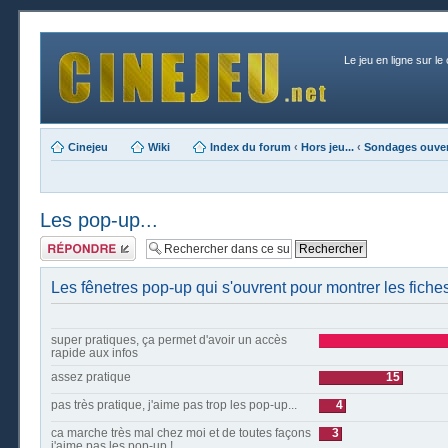
Le jeu en ligne sur le
Cinejeu
Wiki
Index du forum
‹
Hors jeu...
‹
Sondages ouver
Les pop-up...
Publier une
réponse
Les fênetres pop-up qui s'ouvrent pour montrer les fiches
super pratiques, ça permet d'avoir un accès
rapide aux infos
assez pratique
15
pas très pratique, j'aime pas trop les pop-up...
4
ca marche très mal chez moi et de toutes façons
3
j'aime pas les pop-up !