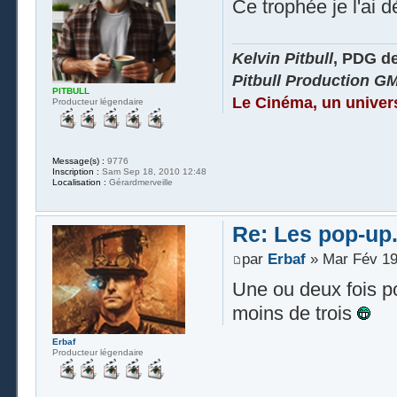
Ce trophée je l'ai 
Kelvin Pitbull
, PDG d
Pitbull Production G
PITBULL
Le Cinéma, un univer
Producteur légendaire
Message(s) :
9776
Inscription :
Sam Sep 18, 2010 12:48
Localisation :
Gérardmerveille
Re: Les pop-up.
par
Erbaf
» Mar Fév 19
Une ou deux fois p
moins de trois
Erbaf
Producteur légendaire