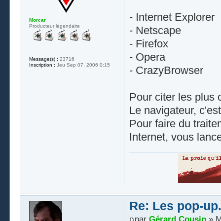
- Internet Explorer
Morcar
Producteur légendaire
- Netscape
- Firefox
- Opera
Message(s) :
23716
Inscription :
Jeu Sep 07, 2006 0:15
- CrazyBrowser
Pour citer les plus
Le navigateur, c'est
Pour faire du trait
Internet, vous lanc
Re: Les pop-up.
par
Gérard Cousin
» M