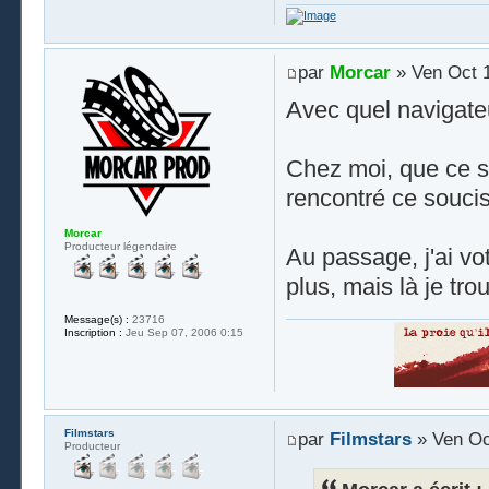
par
Morcar
» Ven Oct 1
Avec quel navigateu
Chez moi, que ce soi
rencontré ce soucis
Morcar
Producteur légendaire
Au passage, j'ai vo
plus, mais là je tro
Message(s) :
23716
Inscription :
Jeu Sep 07, 2006 0:15
Filmstars
par
Filmstars
» Ven Oc
Producteur