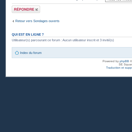
Publier une
réponse
Retour vers Sondages ouverts
QUI EST EN LIGNE ?
Utilisateur(s) parcourant ce forum : Aucun utilisateur inscrit et 3 invité(s)
Index du forum
Powered by
phpBB
©
SE Squar
Traduction et suppo