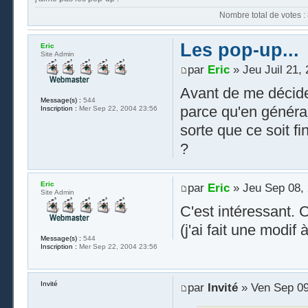
Nombre t
Les pop-up...
Eric
Site Admin
par
Eric
» Jeu Juil 21,
Avant de me décider
Message(s) :
544
parce qu'en général 
Inscription :
Mer Sep 22, 2004 23:56
sorte que ce soit f
?
Eric
par
Eric
» Jeu Sep 08, 
Site Admin
C'est intéressant. 
(j'ai fait une modif
Message(s) :
544
Inscription :
Mer Sep 22, 2004 23:56
Invité
par
Invité
» Ven Sep 09