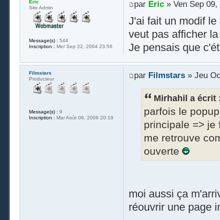
Eric
par
Eric
» Ven Sep 09,
Site Admin
J'ai fait un modif 
veut pas afficher la
Message(s) :
544
Je pensais que c'é
Inscription :
Mer Sep 22, 2004 23:56
Filmstars
par
Filmstars
» Jeu Oc
Producteur
Mirhahil a écrit 
parfois le popup
Message(s) :
9
Inscription :
Mar Août 08, 2006 20:19
principale => je
me retrouve com
ouverte
moi aussi ça m'arrive
réouvrir une page i