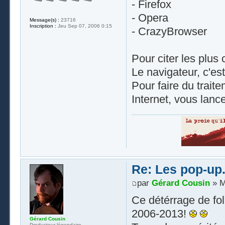
- Firefox
- Opera
Message(s) :
23716
Inscription :
Jeu Sep 07, 2006 0:15
- CrazyBrowser
Pour citer les plus
Le navigateur, c'est
Pour faire du trait
Internet, vous lanc
Re: Les pop-up.
par
Gérard Cousin
» M
Ce détérrage de fol
2006-2013!
Gérard Cousin
Producteur légendaire