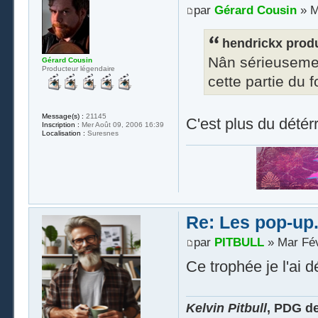
par
Gérard Cousin
» M
hendrickx produ
Nân sérieusemen
Gérard Cousin
Producteur légendaire
cette partie du
Message(s) :
21145
C'est plus du détér
Inscription :
Mer Août 09, 2006 16:39
Localisation :
Suresnes
Re: Les pop-up.
par
PITBULL
» Mar Fév
Ce trophée je l'ai 
Kelvin Pitbull
, PDG d