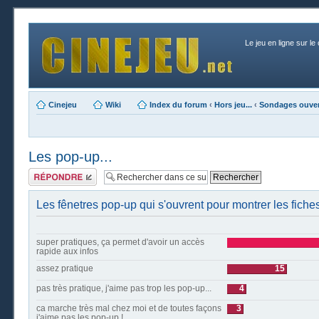
Le jeu en ligne sur le
Cinejeu
Wiki
Index du forum
‹
Hors jeu...
‹
Sondages ouver
Les pop-up...
Publier une
réponse
Les fênetres pop-up qui s'ouvrent pour montrer les fiches
super pratiques, ça permet d'avoir un accès
rapide aux infos
assez pratique
15
pas très pratique, j'aime pas trop les pop-up...
4
ca marche très mal chez moi et de toutes façons
3
j'aime pas les pop-up !