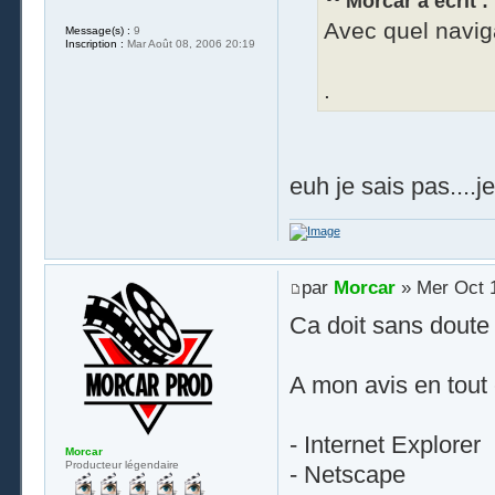
Morcar a écrit :
Avec quel naviga
Message(s) :
9
Inscription :
Mar Août 08, 2006 20:19
.
euh je sais pas....j
par
Morcar
» Mer Oct 1
Ca doit sans doute 
A mon avis en tout 
- Internet Explorer
Morcar
Producteur légendaire
- Netscape