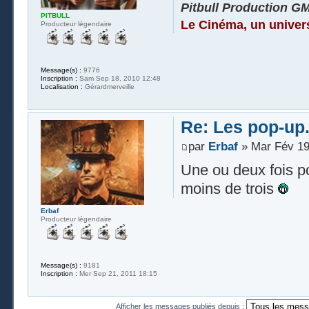
Pitbull Production G
PITBULL
Le Cinéma, un univer
Producteur légendaire
Message(s) :
9776
Inscription :
Sam Sep 18, 2010 12:48
Localisation :
Gérardmerveille
Re: Les pop-up.
par
Erbaf
» Mar Fév 19
Une ou deux fois p
moins de trois
Erbaf
Producteur légendaire
Message(s) :
9181
Inscription :
Mer Sep 21, 2011 18:15
Afficher les messages publiés depuis :