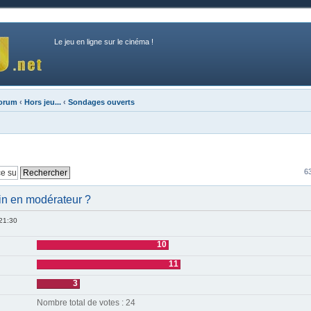
Le jeu en ligne sur le cinéma !
forum
‹
Hors jeu...
‹
Sondages ouverts
6
in en modérateur ?
 21:30
10
11
3
Nombre total de votes : 24