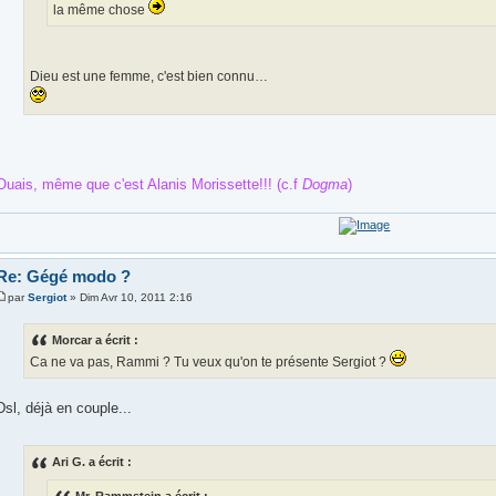
la même chose
Dieu est une femme, c'est bien connu…
Ouais, même que c'est Alanis Morissette!!! (c.f
Dogma
)
Re: Gégé modo ?
par
Sergiot
» Dim Avr 10, 2011 2:16
Morcar a écrit :
Ca ne va pas, Rammi ? Tu veux qu'on te présente Sergiot ?
Dsl, déjà en couple...
Ari G. a écrit :
Mr. Rammstein a écrit :