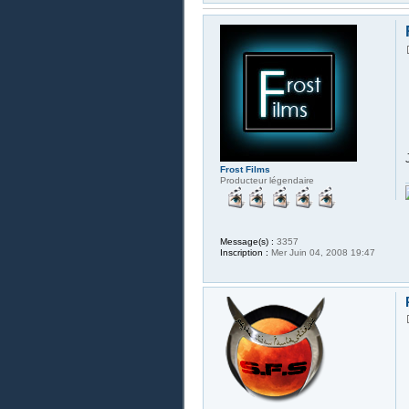
Frost Films
Producteur légendaire
Message(s) :
3357
Inscription :
Mer Juin 04, 2008 19:47