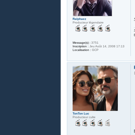
Ralphaez
Producteur légendaire
Message(s) :
3751
Inscription :
Jeu Août 14, 2008 17:13
Localisation :
GCP
TonTon Luc
Producteur culte