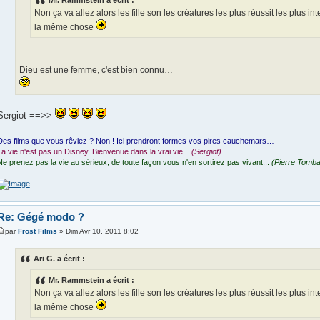
Non ça va allez alors les fille son les créatures les plus réussit les plus intel
la même chose
Dieu est une femme, c'est bien connu…
Sergiot ==>>
Des films que vous rêviez ? Non ! Ici prendront formes vos pires cauchemars…
La vie n'est pas un Disney. Bienvenue dans la vrai vie...
(Sergiot)
Ne prenez pas la vie au sérieux, de toute façon vous n'en sortirez pas vivant...
(Pierre Tomba
Re: Gégé modo ?
par
Frost Films
» Dim Avr 10, 2011 8:02
Ari G. a écrit :
Mr. Rammstein a écrit :
Non ça va allez alors les fille son les créatures les plus réussit les plus intel
la même chose