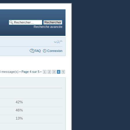
Recherche avancée
FAQ
Connexion
3 message(s) •
Page
4
sur
5
•
1
2
3
4
5
42%
46%
13%