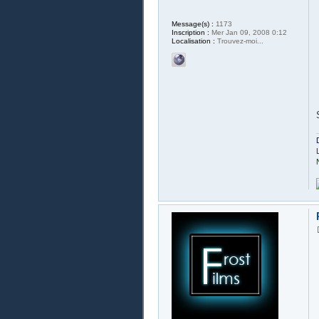
Message(s) :
1173
Inscription :
Mer Jan 09, 2008 0:12
Localisation :
Trouvez-moi...