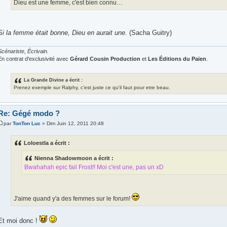
Dieu est une femme, c'est bien connu…
Si la femme était bonne, Dieu en aurait une.
(Sacha Guitry)
Scénariste, Écrivain.
En contrat d'exclusivité avec
Gérard Cousin Production
et
Les Éditions du Païen
.
La Grande Divine a écrit :
Prenez exemple sur Ralphy, c'est juste ce qu'il faut pour etre beau.
Re: Gégé modo ?
par
TonTon Luc
» Dim Juin 12, 2011 20:48
Loloestla a écrit :
Nienna Shadowmoon a écrit :
Bwahahah epic fail Frost!! Moi c'est une, pas un xD
J'aime quand y'a des femmes sur le forum!
Et moi donc !