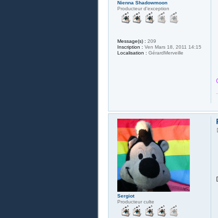
Nienna Shadowmoon
Producteur d'exception
Message(s) :
209
Inscription :
Ven Mars 18, 2011 14:15
Localisation :
GérardMerveille
Sergiot
Producteur culte