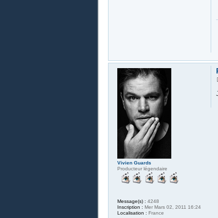
Vivien Guards
Producteur légendaire
Message(s) :
4248
Inscription :
Mer Mars 02, 2011 16:24
Localisation :
France