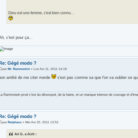
Dieu est une femme, c'est bien connu…
Ah, c'est pour ça...
Re: Gégé modo ?
par
Mr. Rammstein
» Lun Avr 11, 2011 14:19
bon arrêté de me citer merde
s'est pas comme sa que l'on va oublier se que 
La Rammstein prod c’est du désespoir, de la haine, et un manque intense de courage et d’imagi
Re: Gégé modo ?
par
Ralphaez
» Mer Avr 20, 2011 13:52
Ari G. a écrit :