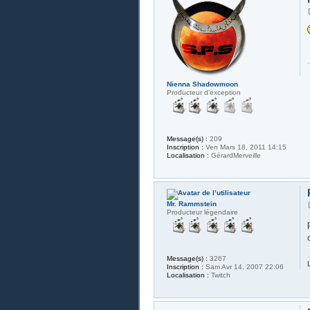
Nienna Shadowmoon
Producteur d'exception
Message(s) :
209
Inscription :
Ven Mars 18, 2011 14:15
Localisation :
GérardMerveille
Mr. Rammstein
Producteur légendaire
Message(s) :
3267
Inscription :
Sam Avr 14, 2007 22:06
Localisation :
Twitch