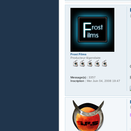
Frost Films
Producteur légendaire
Message(s) :
3357
Inscription :
Mer Juin 04, 2008 19:47