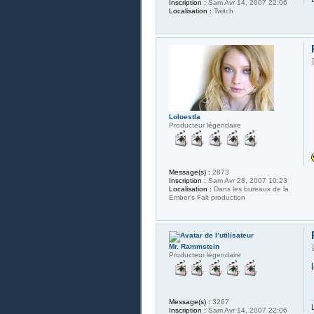
Inscription :
Sam Avr 14, 2007 22:06
Localisation :
Twitch
Loloestla
Producteur légendaire
Message(s) :
2873
Inscription :
Sam Avr 28, 2007 10:23
Localisation :
Dans les bureaux de la
Ember's Falt production
Mr. Rammstein
Producteur légendaire
Message(s) :
3267
Inscription :
Sam Avr 14, 2007 22:06