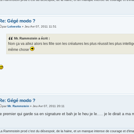
Re: Gégé modo ?
par
Loloestla
» Jeu Avr 07, 2011 11:51
Mr. Rammstein a écrit :
Non ça va allez alors les fille son les créatures les plus réussit les plus intelligen
même chose
Re: Gégé modo ?
par
Mr. Rammstein
» Jeu Avr 07, 2011 20:11
le premier qui garde sa en signature et bah je le heu je le..... je le dirait a ma m
La Rammstein prod c’est du désespoir, de la haine, et un manque intense de courage et d’imagi