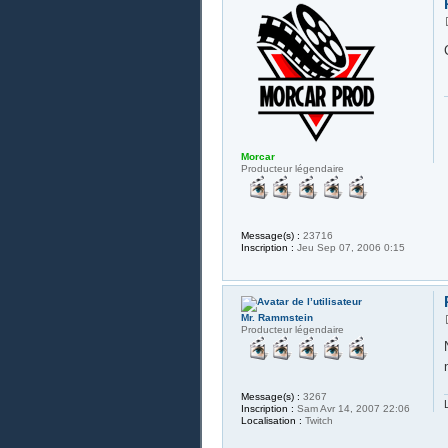
Morcar
Producteur légendaire
Message(s) :
23716
Inscription :
Jeu Sep 07, 2006 0:15
Mr. Rammstein
Producteur légendaire
Message(s) :
3267
Inscription :
Sam Avr 14, 2007 22:06
Localisation :
Twitch