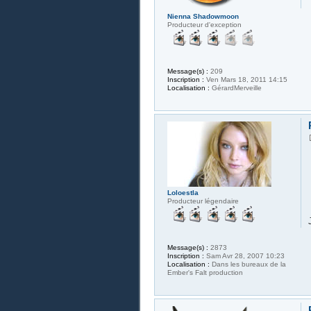
Nienna Shadowmoon
Producteur d'exception
Message(s) :
209
Inscription :
Ven Mars 18, 2011 14:15
Localisation :
GérardMerveille
Loloestla
Producteur légendaire
Message(s) :
2873
Inscription :
Sam Avr 28, 2007 10:23
Localisation :
Dans les bureaux de la
Ember's Falt production