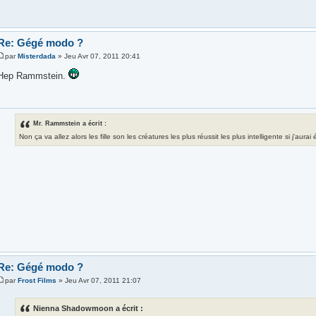
Re: Gégé modo ?
par
Misterdada
» Jeu Avr 07, 2011 20:41
Hep Rammstein.
Mr. Rammstein a écrit :
Non ça va allez alors les fille son les créatures les plus réussit les plus intelligente si j'aura
Re: Gégé modo ?
par
Frost Films
» Jeu Avr 07, 2011 21:07
Nienna Shadowmoon a écrit :