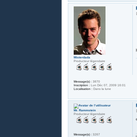
Misterdada
Producteur légendaire
Message(s) :
3870
Inscription :
Lun Déc 07, 2009 16:01
Localisation :
Dans la lune
Mr. Rammstein
Producteur légendaire
Message(s) :
3267