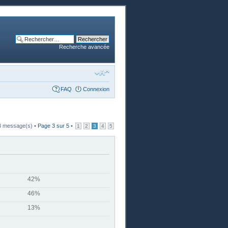
Recherche avancée
FAQ
Connexion
3 message(s) •
Page
3
sur
5
•
1
2
3
4
5
42%
46%
13%