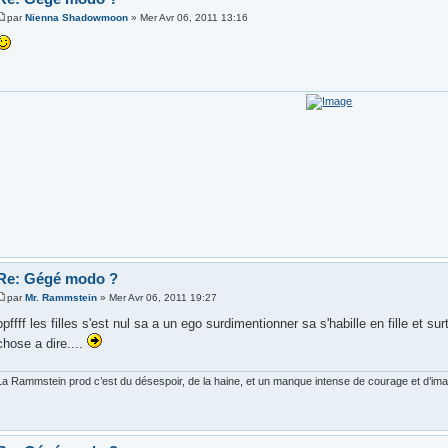
par
Nienna Shadowmoon
» Mer Avr 06, 2011 13:16
Re: Gégé modo ?
par
Mr. Rammstein
» Mer Avr 06, 2011 19:27
ppffff les filles s'est nul sa a un ego surdimentionner sa s'habille en fille et sur
chose a dire....
La Rammstein prod c’est du désespoir, de la haine, et un manque intense de courage et d’imagi