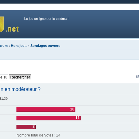
Le jeu en ligne sur le cinéma !
forum
‹
Hors jeu...
‹
Sondages ouverts
6
in en modérateur ?
 21:30
10
11
3
Nombre total de votes : 24