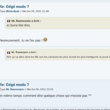
Re: Gégé modo ?
par
Misterdada
» Mer Avr 06, 2011 21:48
Mr. Rammstein a écrit :
si j'aurai étai dieu
Heureusement, tu ne l'es pas !
Mr. Rammstein a écrit :
Non ça va allez alors les fille son les créatures les plus réussit les plus intelligente si j'aura
Re: Gégé modo ?
par
Mr. Rammstein
» Mer Avr 06, 2011 22:22
en même temps comment être quelque chose qui n'existe pas ^^
La Rammstein prod c’est du désespoir, de la haine, et un manque intense de courage et d’imagi