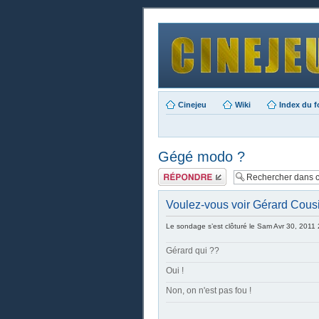
Cinejeu
Wiki
Index du 
Gégé modo ?
Publier une
réponse
Voulez-vous voir Gérard Cous
Le sondage s’est clôturé le Sam Avr 30, 2011
Gérard qui ??
Oui !
Non, on n'est pas fou !