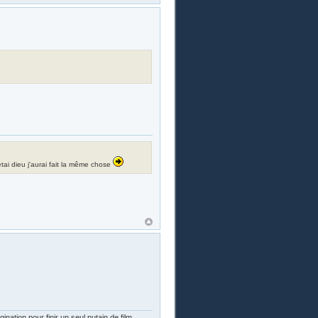
i étai dieu j'aurai fait la même chose
nation pour finir un seul putain de film…