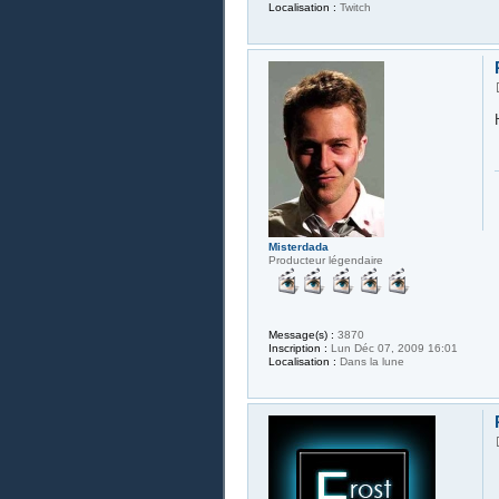
Localisation :
Twitch
Misterdada
Producteur légendaire
Message(s) :
3870
Inscription :
Lun Déc 07, 2009 16:01
Localisation :
Dans la lune