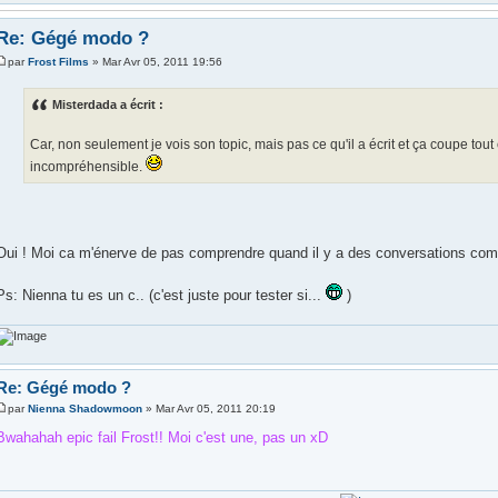
Re: Gégé modo ?
par
Frost Films
» Mar Avr 05, 2011 19:56
Misterdada a écrit :
Car, non seulement je vois son topic, mais pas ce qu'il a écrit et ça coupe tout 
incompréhensible.
Oui ! Moi ca m'énerve de pas comprendre quand il y a des conversations co
Ps: Nienna tu es un c.. (c'est juste pour tester si...
)
Re: Gégé modo ?
par
Nienna Shadowmoon
» Mar Avr 05, 2011 20:19
Bwahahah epic fail Frost!! Moi c'est une, pas un xD