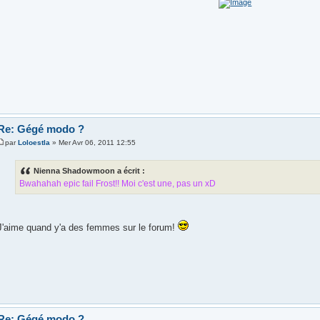
Re: Gégé modo ?
par
Loloestla
» Mer Avr 06, 2011 12:55
Nienna Shadowmoon a écrit :
Bwahahah epic fail Frost!! Moi c'est une, pas un xD
J'aime quand y'a des femmes sur le forum!
Re: Gégé modo ?