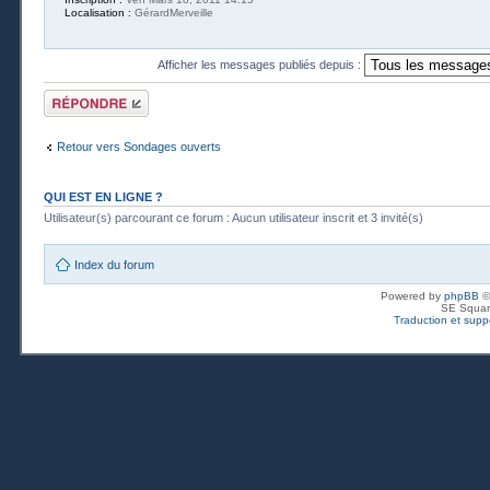
Localisation :
GérardMerveille
Afficher les messages publiés depuis :
Publier une
réponse
Retour vers Sondages ouverts
QUI EST EN LIGNE ?
Utilisateur(s) parcourant ce forum : Aucun utilisateur inscrit et 3 invité(s)
Index du forum
Powered by
phpBB
©
SE Squar
Traduction et suppo