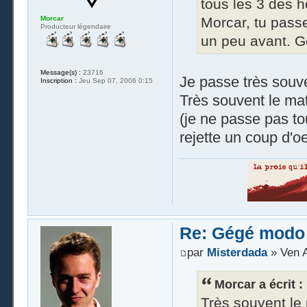
tous les 3 des h
Morcar
Morcar, tu passe
Producteur légendaire
un peu avant. G
Message(s) :
23716
Je passe très souve
Inscription :
Jeu Sep 07, 2006 0:15
Très souvent le mat
(je ne passe pas t
rejette un coup d'o
Re: Gégé modo
par
Misterdada
» Ven A
Morcar a écrit :
Très souvent le