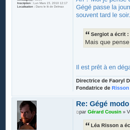
Inscription :
Lun Mars 15, 2010 12:17
Gégé passe la journé
Localisation :
Dans le lit de Delmax
souvent tard le soir
Sergiot a écrit :
Mais que pense 
Il est prêt à en dég
Directrice de Faoryl D
Fondatrice de
Risson
Re: Gégé modo
par
Gérard Cousin
» V
Léa Risson a écr