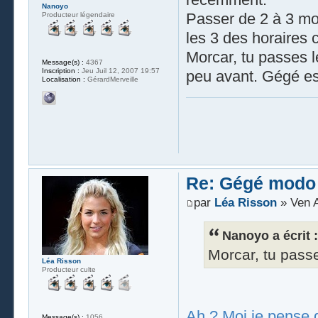
Nanoyo
Passer de 2 à 3 mo
Producteur légendaire
les 3 des horaires 
Morcar, tu passes le
Message(s) :
4367
Inscription :
Jeu Juil 12, 2007 19:57
peu avant. Gégé es
Localisation :
GérardMerveille
Re: Gégé modo
par
Léa Risson
» Ven A
Nanoyo a écrit :
Morcar, tu passe
Léa Risson
Producteur culte
Ah ? Moi je pense q
Message(s) :
1056