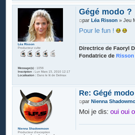
Gégé modo ?
par
Léa Risson
» Jeu M
Pour le fun !
Léa Risson
Directrice de Faoryl D
Producteur culte
Fondatrice de
Risson
Message(s) :
1056
Inscription :
Lun Mars 15, 2010 12:17
Localisation :
Dans le lit de Delmax
Re: Gégé modo
par
Nienna Shadowm
Moi je dis:
oui oui o
Nienna Shadowmoon
Producteur d'exception