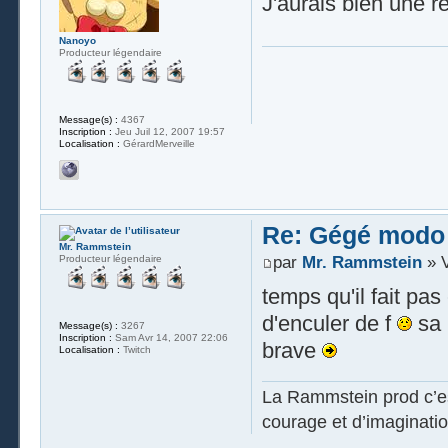
J'aurais bien une r
Nanoyo
Producteur légendaire
Message(s) :
4367
Inscription :
Jeu Juil 12, 2007 19:57
Localisation :
GérardMerveille
Re: Gégé modo
Mr. Rammstein
Producteur légendaire
par
Mr. Rammstein
» V
temps qu'il fait pa
d'enculer de f
sa 
Message(s) :
3267
Inscription :
Sam Avr 14, 2007 22:06
brave
Localisation :
Twitch
La Rammstein prod c’es
courage et d’imaginatio