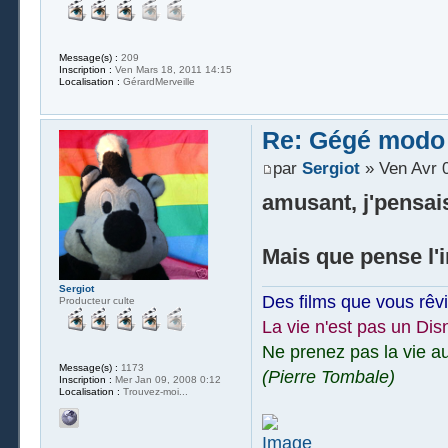
Message(s) :
209
Inscription :
Ven Mars 18, 2011 14:15
Localisation :
GérardMerveille
Re: Gégé modo
par
Sergiot
» Ven Avr 0
amusant, j'pensai
Mais que pense l'
Sergiot
Des films que vous rêv
Producteur culte
La vie n'est pas un Dis
Ne prenez pas la vie au
Message(s) :
1173
(Pierre Tombale)
Inscription :
Mer Jan 09, 2008 0:12
Localisation :
Trouvez-moi...