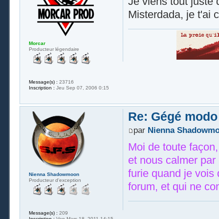
Je viens tout juste
Misterdada, je t'ai
Morcar
Producteur légendaire
Message(s) :
23716
Inscription :
Jeu Sep 07, 2006 0:15
Re: Gégé modo
par
Nienna Shadowm
Moi de toute façon,
et nous calmer par 
furie quand je vois 
Nienna Shadowmoon
Producteur d'exception
forum, et qui ne co
Message(s) :
209
Inscription :
Ven Mars 18, 2011 14:15