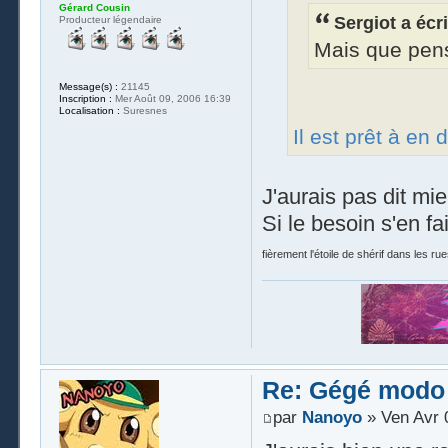
Gérard Cousin
Sergiot a écri
Producteur légendaire
Mais que pens
Message(s) :
21145
Inscription :
Mer Août 09, 2006 16:39
Localisation :
Suresnes
Il est prêt à en 
J'aurais pas dit mie
Si le besoin s'en fa
fièrement l'étoile de shérif dans les rue
Re: Gégé modo
par
Nanoyo
» Ven Avr 