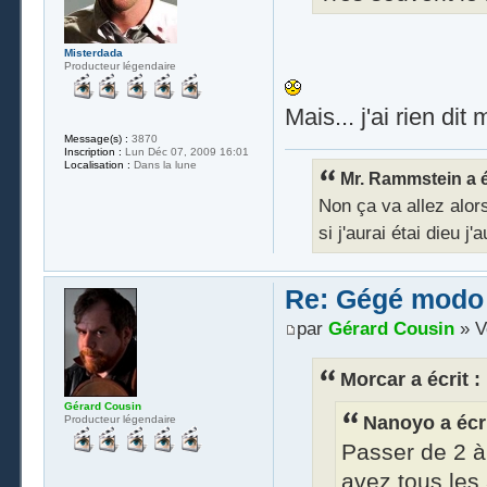
Misterdada
Producteur légendaire
Mais... j'ai rien dit
Message(s) :
3870
Inscription :
Lun Déc 07, 2009 16:01
Localisation :
Dans la lune
Mr. Rammstein a éc
Non ça va allez alors 
si j'aurai étai dieu j
Re: Gégé modo
par
Gérard Cousin
» V
Morcar a écrit :
Gérard Cousin
Nanoyo a écri
Producteur légendaire
Passer de 2 à
avez tous les