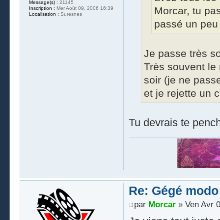
Message(s) :
21145
Morcar, tu pas
Inscription :
Mer Août 09, 2006 16:39
Localisation :
Suresnes
passé un peu 
Je passe très s
Très souvent le 
soir (je ne pas
et je rejette un
Tu devrais te pench
Re: Gégé modo
par
Morcar
» Ven Avr 0