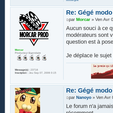
Re: Gégé modo
par
Morcar
» Ven Avr 0
Aucun souci à ce qu'
modérateurs sont v
question est à pose
Morcar
Producteur légendaire
Je déplace le sujet
Message(s) :
23716
Inscription :
Jeu Sep 07, 2006 0:15
Re: Gégé modo
par
Nanoyo
» Ven Avr 
Le forum n'a jamai
récemment.