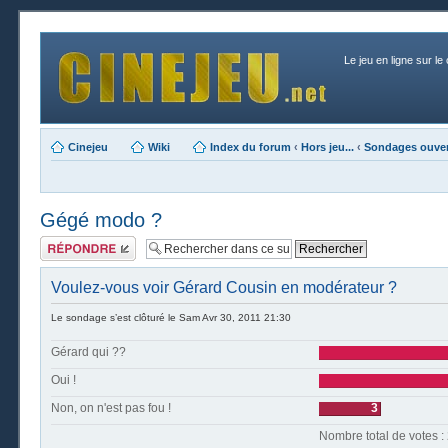
Le jeu en ligne sur le
Cinejeu
Wiki
Index du forum
‹
Hors jeu...
‹
Sondages ouver
Gégé modo ?
Publier une
réponse
Voulez-vous voir Gérard Cousin en modérateur ?
Le sondage s’est clôturé le Sam Avr 30, 2011 21:30
Gérard qui ??
Oui !
Non, on n'est pas fou !
3
Nombre t