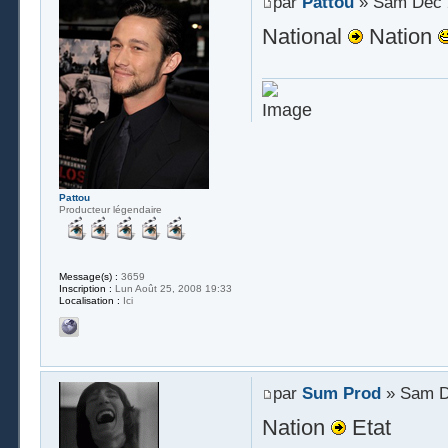
par
Pattou
» Sam Déc 2
National
Nation
Pattou
Producteur légendaire
Message(s) :
3659
Inscription :
Lun Août 25, 2008 19:33
Localisation :
Ici
par
Sum Prod
» Sam D
Nation
Etat