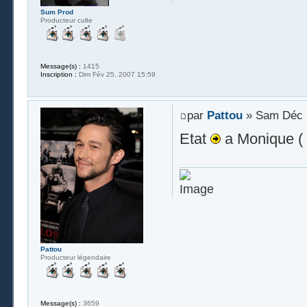
Sum Prod
Producteur culte
Message(s) :
1415
Inscription :
Dim Fév 25, 2007 15:59
par
Pattou
» Sam Déc 2
Etat
a Monique ( 
Pattou
Producteur légendaire
Message(s) :
3659