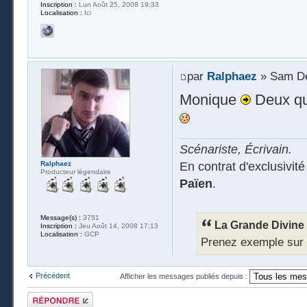
Inscription :
Lun Août 25, 2008 19:33
Localisation :
Ici
par
Ralphaez
» Sam Dé
Monique
Deux qui
Scénariste, Écrivain.
En contrat d'exclusivit
Ralphaez
Producteur légendaire
Païen
.
Message(s) :
3751
La Grande Divine a
Inscription :
Jeu Août 14, 2008 17:13
Localisation :
GCP
Prenez exemple sur Ra
Précédent
Afficher les messages publiés depuis :
Publier une
réponse