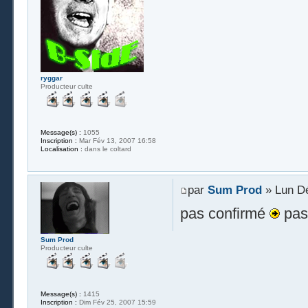
ryggar
Producteur culte
Message(s) :
1055
Inscription :
Mar Fév 13, 2007 16:58
Localisation :
dans le coltard
par
Sum Prod
» Lun Dé
pas confirmé
pas
Sum Prod
Producteur culte
Message(s) :
1415
Inscription :
Dim Fév 25, 2007 15:59