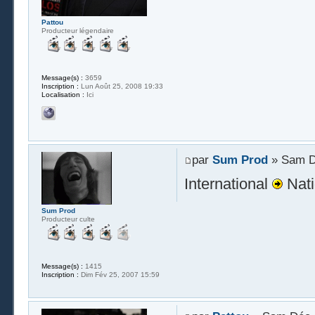
Pattou
Producteur légendaire
Message(s) :
3659
Inscription :
Lun Août 25, 2008 19:33
Localisation :
Ici
par
Sum Prod
» Sam D
International
Nati
Sum Prod
Producteur culte
Message(s) :
1415
Inscription :
Dim Fév 25, 2007 15:59