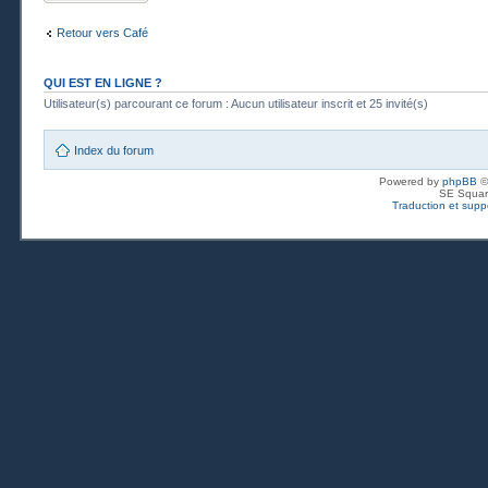
Retour vers Café
QUI EST EN LIGNE ?
Utilisateur(s) parcourant ce forum : Aucun utilisateur inscrit et 25 invité(s)
Index du forum
Powered by
phpBB
©
SE Squar
Traduction et suppo