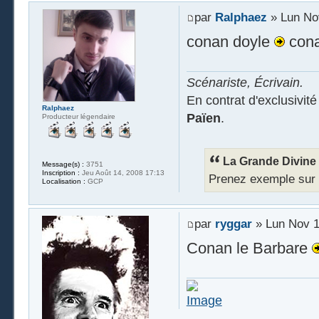
par
Ralphaez
» Lun No
conan doyle
cona
Scénariste, Écrivain.
En contrat d'exclusivit
Ralphaez
Païen
.
Producteur légendaire
La Grande Divine a
Message(s) :
3751
Inscription :
Jeu Août 14, 2008 17:13
Prenez exemple sur Ra
Localisation :
GCP
par
ryggar
» Lun Nov 1
Conan le Barbare