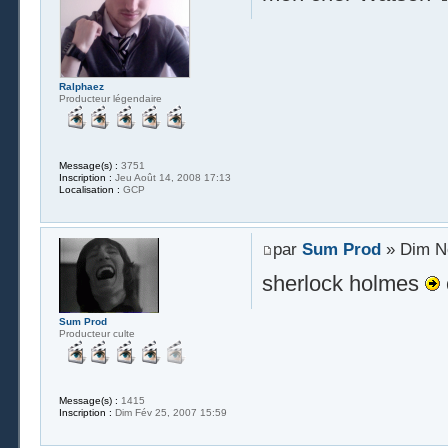
Ralphaez
Producteur légendaire
Message(s) :
3751
Inscription :
Jeu Août 14, 2008 17:13
Localisation :
GCP
par
Sum Prod
» Dim No
sherlock holmes
Sum Prod
Producteur culte
Message(s) :
1415
Inscription :
Dim Fév 25, 2007 15:59