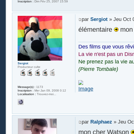
Inscription :
Dim Fév 25, 2007 15:59
par
Sergiot
» Jeu Oct 
élémentaire
mon 
Des films que vous rêv
La vie n'est pas un Dis
Ne prenez pas la vie au
Sergiot
Producteur culte
(Pierre Tombale)
Message(s) :
1173
Inscription :
Mer Jan 09, 2008 0:12
Localisation :
Trouvez-moi...
par
Ralphaez
» Jeu Oct
mon cher Watson