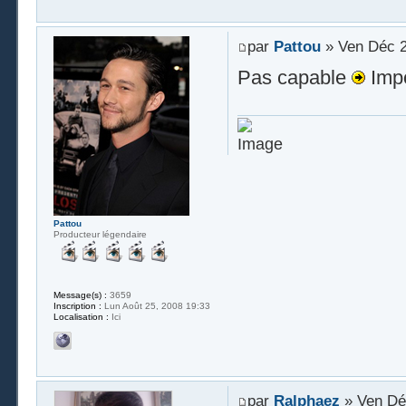
par
Pattou
» Ven Déc 2
Pas capable
Impo
Pattou
Producteur légendaire
Message(s) :
3659
Inscription :
Lun Août 25, 2008 19:33
Localisation :
Ici
par
Ralphaez
» Ven Dé