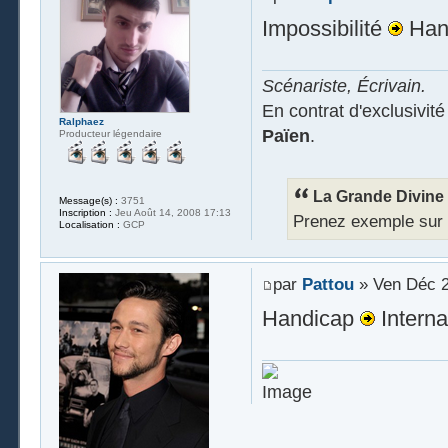
Impossibilité
Han
Scénariste, Écrivain.
En contrat d'exclusivit
Ralphaez
Païen
.
Producteur légendaire
La Grande Divine a
Message(s) :
3751
Inscription :
Jeu Août 14, 2008 17:13
Prenez exemple sur Ra
Localisation :
GCP
par
Pattou
» Ven Déc 2
Handicap
Interna