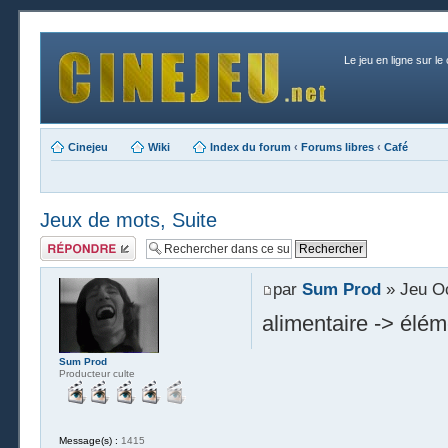
Le jeu en ligne sur le
Cinejeu
Wiki
Index du forum
‹
Forums libres
‹
Café
Jeux de mots, Suite
Publier une
réponse
par
Sum Prod
» Jeu Oc
alimentaire -> élém
Sum Prod
Producteur culte
Message(s) :
1415