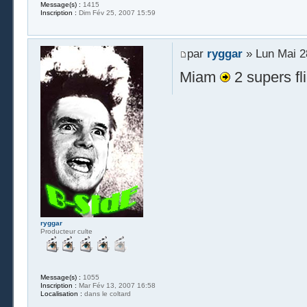
Message(s) :
1415
Inscription :
Dim Fév 25, 2007 15:59
par
ryggar
» Lun Mai 2
Miam
2 supers fl
ryggar
Producteur culte
Message(s) :
1055
Inscription :
Mar Fév 13, 2007 16:58
Localisation :
dans le coltard