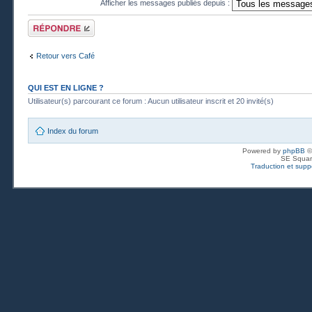
Afficher les messages publiés depuis :
Publier une
réponse
Retour vers Café
QUI EST EN LIGNE ?
Utilisateur(s) parcourant ce forum : Aucun utilisateur inscrit et 20 invité(s)
Index du forum
Powered by
phpBB
©
SE Squar
Traduction et suppo