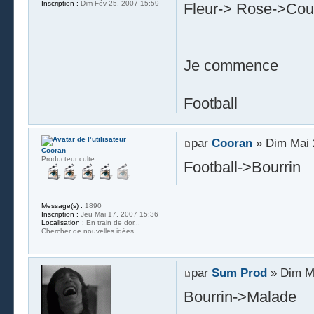
Inscription :
Dim Fév 25, 2007 15:59
Fleur-> Rose->Coule
Je commence
Football
par
Cooran
» Dim Mai 
Cooran
Producteur culte
Football->Bourrin
Message(s) :
1890
Inscription :
Jeu Mai 17, 2007 15:36
Localisation :
En train de dor...
Chercher de nouvelles idées.
par
Sum Prod
» Dim Ma
Bourrin->Malade