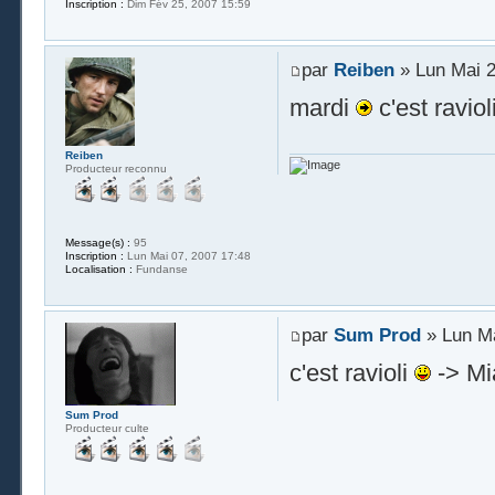
Inscription :
Dim Fév 25, 2007 15:59
par
Reiben
» Lun Mai 2
mardi
c'est raviol
Reiben
Producteur reconnu
Message(s) :
95
Inscription :
Lun Mai 07, 2007 17:48
Localisation :
Fundanse
par
Sum Prod
» Lun Ma
c'est ravioli
-> Mi
Sum Prod
Producteur culte