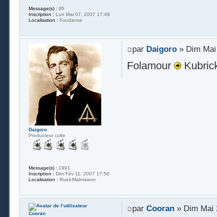
Message(s) :
95
Inscription :
Lun Mai 07, 2007 17:48
Localisation :
Fundanse
par
Daigoro
» Dim Mai 
Folamour
Kubric
Daigoro
Producteur culte
Message(s) :
1991
Inscription :
Dim Fév 11, 2007 17:56
Localisation :
Rueil-Malmaison
par
Cooran
» Dim Mai 
Cooran