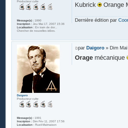
Producteur culte
Kubrick
Orange 
Dernière édition par
Coo
Message(s) :
1890
Inscription :
Jeu Mai 17, 2007 15:36
Localisation :
En train de dor...
Chercher de nouvelles idées.
par
Daigoro
» Dim Mai 
Orage
mécanique
Daigoro
Producteur culte
Message(s) :
1991
Inscription :
Dim Fév 11, 2007 17:56
Localisation :
Rueil-Malmaison