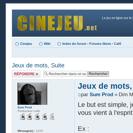
Le jeu en ligne sur le
Cinejeu
Wiki
Index du forum
‹
Forums libres
‹
Café
Jeux de mots, Suite
Publier une
réponse
Jeux de mots,
par
Sum Prod
» Dim Ma
Le but est simple, 
Sum Prod
vous vient à l'esprit
Producteur culte
Ex :
Message(s) :
1415