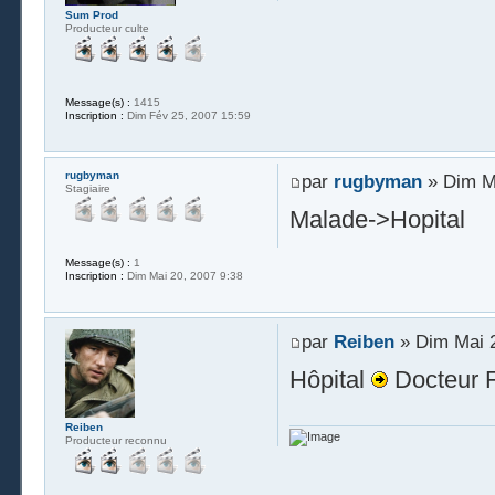
Sum Prod
Producteur culte
Message(s) :
1415
Inscription :
Dim Fév 25, 2007 15:59
rugbyman
par
rugbyman
» Dim Ma
Stagiaire
Malade->Hopital
Message(s) :
1
Inscription :
Dim Mai 20, 2007 9:38
par
Reiben
» Dim Mai 2
Hôpital
Docteur 
Reiben
Producteur reconnu