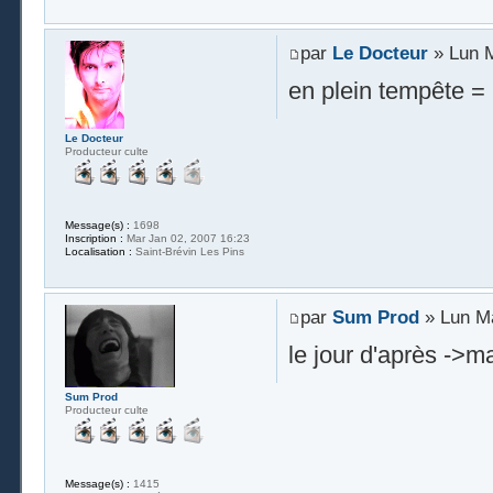
par
Le Docteur
» Lun M
en plein tempête = 
Le Docteur
Producteur culte
Message(s) :
1698
Inscription :
Mar Jan 02, 2007 16:23
Localisation :
Saint-Brévin Les Pins
par
Sum Prod
» Lun Ma
le jour d'après ->m
Sum Prod
Producteur culte
Message(s) :
1415