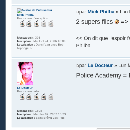
par
Mick Philba
» Lun 
Mick Philba
Producteur d'exception
2 supers flics
=> 
<< On dit que l'espoir fait
Message(s) :
303
Inscription :
Mar Oct 24, 2006 16:06
Philba
Localisation :
Dans l'eau avec Bob
l'éponge :P
par
Le Docteur
» Lun M
Police Academy = 
Le Docteur
Producteur culte
Message(s) :
1698
Inscription :
Mar Jan 02, 2007 16:23
Localisation :
Saint-Brévin Les Pins