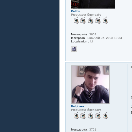
Pattou
Producteur légendaire
Message(s) :
3659
Inscription :
Lun Août 25, 2008 19:33
Localisation :
Ici
Ralphaez
Producteur légendaire
Message(s) :
3751