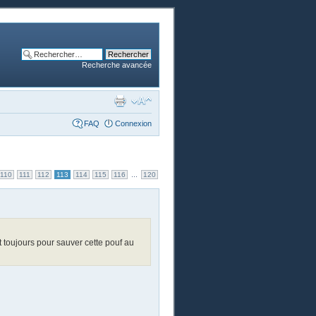
Recherche avancée
FAQ
Connexion
...
110
111
112
113
114
115
116
120
t toujours pour sauver cette pouf au