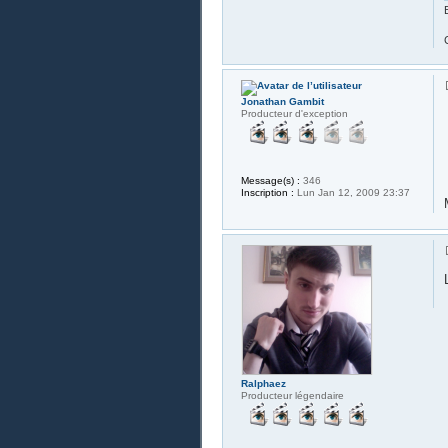
Jonathan Gambit
Producteur d'exception
Message(s) :
346
Inscription :
Lun Jan 12, 2009 23:37
Ralphaez
Producteur légendaire