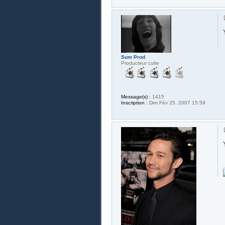
Sum Prod
Producteur culte
Message(s) :
1415
Inscription :
Dim Fév 25, 2007 15:59