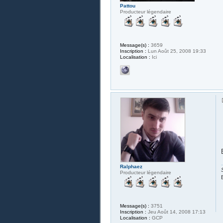
Pattou
Producteur légendaire
Message(s) :
3659
Inscription :
Lun Août 25, 2008 19:33
Localisation :
Ici
Ralphaez
Producteur légendaire
Message(s) :
3751
Inscription :
Jeu Août 14, 2008 17:13
Localisation :
GCP