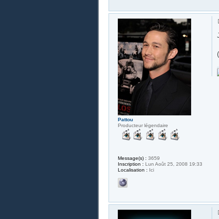
Pattou
Producteur légendaire
Message(s) :
3659
Inscription :
Lun Août 25, 2008 19:33
Localisation :
Ici