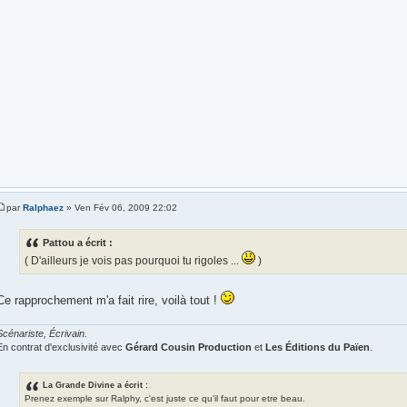
par
Ralphaez
» Ven Fév 06, 2009 22:02
Pattou a écrit :
( D'ailleurs je vois pas pourquoi tu rigoles ...
)
Ce rapprochement m'a fait rire, voilà tout !
Scénariste, Écrivain.
En contrat d'exclusivité avec
Gérard Cousin Production
et
Les Éditions du Païen
.
La Grande Divine a écrit :
Prenez exemple sur Ralphy, c'est juste ce qu'il faut pour etre beau.