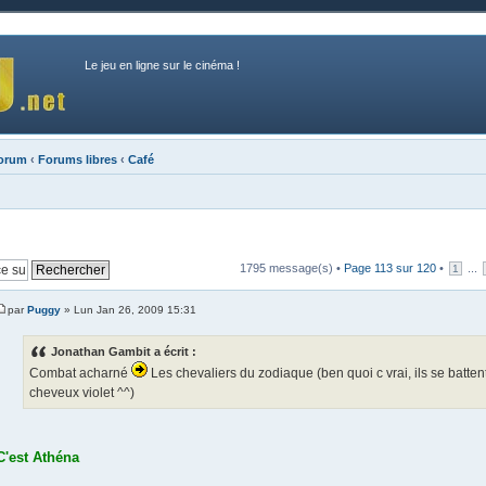
Le jeu en ligne sur le cinéma !
forum
‹
Forums libres
‹
Café
1795 message(s) •
Page
113
sur
120
•
...
1
par
Puggy
» Lun Jan 26, 2009 15:31
Jonathan Gambit a écrit :
Combat acharné
Les chevaliers du zodiaque (ben quoi c vrai, ils se batten
cheveux violet ^^)
C'est Athéna