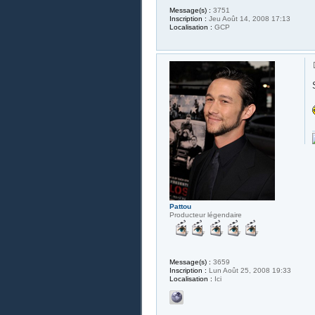
Message(s) :
3751
Inscription :
Jeu Août 14, 2008 17:13
Localisation :
GCP
Pattou
Producteur légendaire
Message(s) :
3659
Inscription :
Lun Août 25, 2008 19:33
Localisation :
Ici