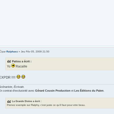
par
Ralphaez
» Jeu Fév 05, 2009 21:50
Pattou a écrit :
Yo
Racaille
EXPDR !!!!
Scénariste, Écrivain.
En contrat d'exclusivité avec
Gérard Cousin Production
et
Les Éditions du Païen
.
La Grande Divine a écrit :
Prenez exemple sur Ralphy, c'est juste ce qu'il faut pour etre beau.