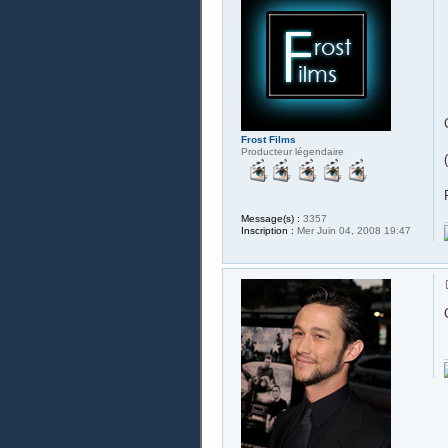
Frost Films
Producteur légendaire
Message(s) :
3357
Inscription :
Mer Juin 04, 2008 19:47