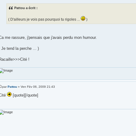
Pattou a écrit :
( D'ailleurs je vois pas pourquoi tu rigoles ...
)
Ca me rassure, j'pensais que j'avais perdu mon humour.
( Je tend la perche ... )
Racaille>>>Cité !
par
Pattou
» Ven Fév 06, 2009 21:43
Cité
[quote][/quote]