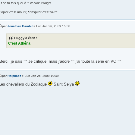
Et oh tu fais quoi là ? Va voir Twilight.
Copier c'est mourir, S'inspirer c'est vivre.
par
Jonathan Gambit
» Lun Jan 26, 2009 15:58
Puggy a écrit :
C'est Athéna
Merci, je sais ^^ Je critique, mais j'adore ^^ j'ai toute la série en VO ^^
par
Ralphaez
» Lun Jan 26, 2009 19:49
Les chevaliers du Zodiaque
Saint Seiya