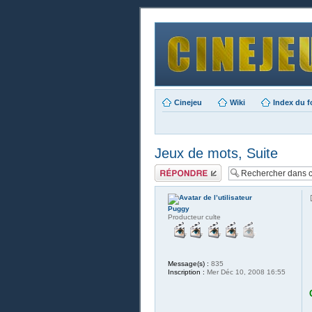
Cinejeu
Wiki
Index du 
Jeux de mots, Suite
Publier une
réponse
Puggy
Producteur culte
Message(s) :
835
Inscription :
Mer Déc 10, 2008 16:55