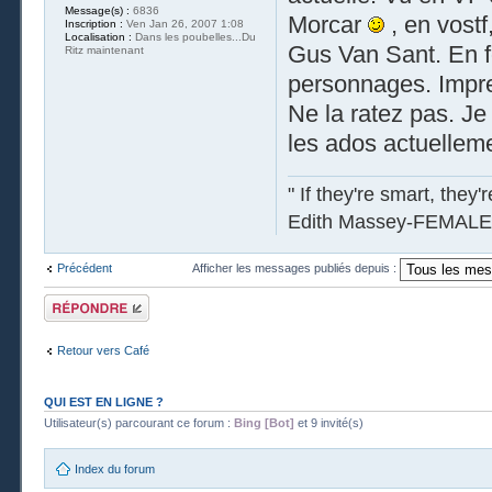
Message(s) :
6836
Morcar
, en vostf
Inscription :
Ven Jan 26, 2007 1:08
Localisation :
Dans les poubelles...Du
Gus Van Sant. En f
Ritz maintenant
personnages. Impre
Ne la ratez pas. Je 
les ados actuelleme
" If they're smart, they'
Edith Massey-FEMALE
Précédent
Afficher les messages publiés depuis :
Publier une
réponse
Retour vers Café
QUI EST EN LIGNE ?
Utilisateur(s) parcourant ce forum :
Bing [Bot]
et 9 invité(s)
Index du forum