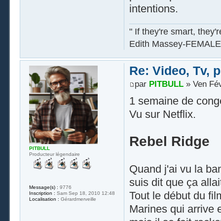
intentions.
" If they're smart, they'
Edith Massey-FEMALE
Re: Video, Tv, 
par
PITBULL
» Ven Fév
1 semaine de congé
Vu sur Netflix.
Rebel Ridge
PITBULL
Producteur légendaire
Quand j'ai vu la b
suis dit que ça alla
Message(s) :
9776
Tout le début du fil
Inscription :
Sam Sep 18, 2010 12:48
Localisation :
Gérardmerveille
Marines qui arrive 