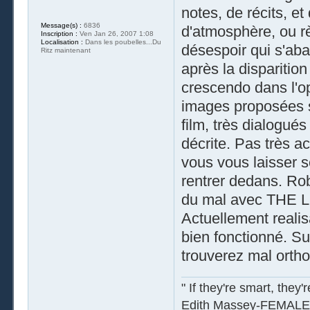
notes, de récits, e
Message(s) :
6836
d'atmosphère, ou rè
Inscription :
Ven Jan 26, 2007 1:08
Localisation :
Dans les poubelles...Du
désespoir qui s'aba
Ritz maintenant
après la disparition
crescendo dans l'op
images proposées s
film, très dialogués
décrite. Pas très a
vous vous laisser 
rentrer dedans. Rob
du mal avec THE L
Actuellement reali
bien fonctionné. Su
trouverez mal orth
" If they're smart, they'
Edith Massey-FEMALE