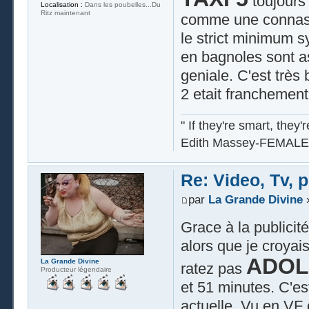
toujours 
Localisation :
Dans les poubelles...Du
Ritz maintenant
comme une connasse 
le strict minimum s
en bagnoles sont a
geniale. C'est très
2 etait franchement
" If they're smart, they'
Edith Massey-FEMALE
Re: Video, Tv, 
par
La Grande Divine
»
Grace à la publicit
alors que je croyais 
ADOL
La Grande Divine
ratez pas
Producteur légendaire
et 51 minutes. C'est
actuelle. Vu en VF 