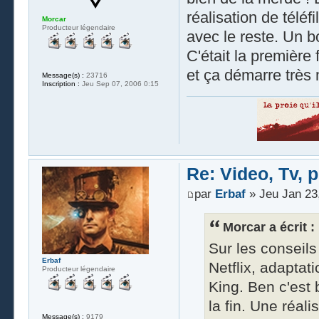
réalisation de téléf
Morcar
Producteur légendaire
avec le reste. Un b
C'était la première
et ça démarre très 
Message(s) :
23716
Inscription :
Jeu Sep 07, 2006 0:15
Re: Video, Tv, 
par
Erbaf
» Jeu Jan 23
Morcar a écrit :
Sur les conseils
Erbaf
Netflix, adapta
Producteur légendaire
King. Ben c'est 
la fin. Une réali
Message(s) :
9179