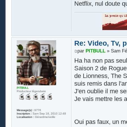
Netflix, nul doute qu
Re: Video, Tv, 
par
PITBULL
» Sam Fév
Ha ha non pas se
Saison 2 de Rogue 
de Lionness, The S
suis remis dans l'
PITBULL
J'en oublie il me s
Producteur légendaire
Je vais mettre les 
Message(s) :
9776
Inscription :
Sam Sep 18, 2010 12:48
Localisation :
Gérardmerveille
Oui pas faux, un m