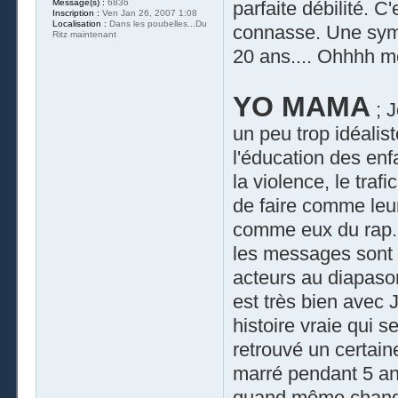
parfaite débilité. 
Message(s) :
6836
Inscription :
Ven Jan 26, 2007 1:08
Localisation :
Dans les poubelles...Du
connasse. Une symp
Ritz maintenant
20 ans.... Ohhhh m
YO MAMA
; J
un peu trop idéalist
l'éducation des enf
la violence, le trafi
de faire comme leu
comme eux du rap. 
les messages sont ai
acteurs au diapaso
est très bien avec J
histoire vraie qui s
retrouvé un certain
marré pendant 5 an
quand même changé.