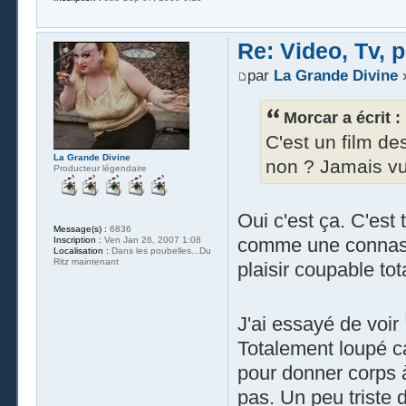
Re: Video, Tv, 
par
La Grande Divine
»
Morcar a écrit :
C'est un film de
La Grande Divine
non ? Jamais vu t
Producteur légendaire
Oui c'est ça. C'est
Message(s) :
6836
comme une connasse
Inscription :
Ven Jan 26, 2007 1:08
Localisation :
Dans les poubelles...Du
Ritz maintenant
plaisir coupable tot
J'ai essayé de voir
Totalement loupé ca
pour donner corps à
pas. Un peu triste 