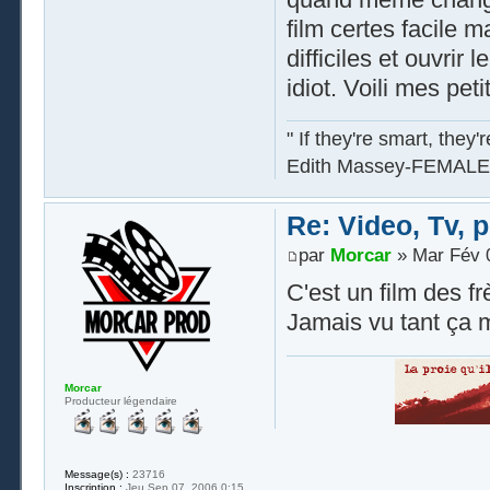
film certes facile m
difficiles et ouvrir 
idiot. Voili mes peti
" If they're smart, they'
Edith Massey-FEMALE
Re: Video, Tv, 
par
Morcar
» Mar Fév 0
C'est un film des f
Jamais vu tant ça m'
Morcar
Producteur légendaire
Message(s) :
23716
Inscription :
Jeu Sep 07, 2006 0:15