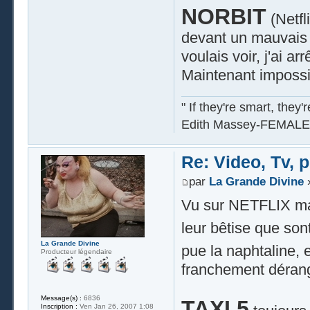
NORBIT
(Netfl
devant un mauvais 
voulais voir, j'ai ar
Maintenant impossi
" If they're smart, they'
Edith Massey-FEMALE
Re: Video, Tv, 
par
La Grande Divine
»
Vu sur NETFLIX mais
leur bêtise que son
La Grande Divine
pue la naphtaline, e
Producteur légendaire
franchement dérang
Message(s) :
6836
TAXI 5
Inscription :
Ven Jan 26, 2007 1:08