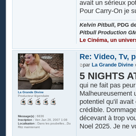
avait un sérieux pot
Pour Carry-On je su
Kelvin Pitbull
, PDG d
Pitbull Production G
Le Cinéma, un univer
Re: Video, Tv, 
par
La Grande Divine
»
5 NIGHTS A
qui ne fait pas peu
Malheureusement une
La Grande Divine
Producteur légendaire
potentiel qu'il avait
crédible. Dommage,
décevant à trop vou
Message(s) :
6836
Inscription :
Ven Jan 26, 2007 1:08
Localisation :
Dans les poubelles...Du
Noel 2025. Je ne vo
Ritz maintenant