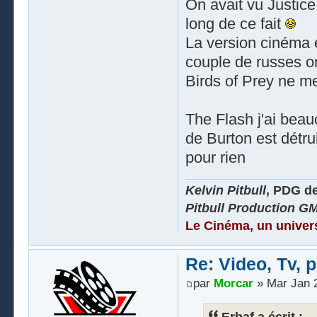
On avait vu Justice
long de ce fait
La version cinéma 
couple de russes o
Birds of Prey ne me
The Flash j'ai beau
de Burton est détrui
pour rien
Kelvin Pitbull
, PDG d
Pitbull Production G
Le Cinéma, un univer
Re: Video, Tv, 
par
Morcar
» Mar Jan 2
Erbaf a écrit :