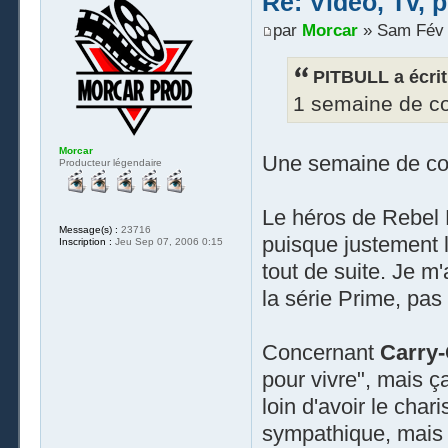
Re: Video, Tv, 
par
Morcar
» Sam Fév 
PITBULL a écrit
1 semaine de co
Morcar
Une semaine de co
Producteur légendaire
Le héros de Rebel
Message(s) :
23716
puisque justement 
Inscription :
Jeu Sep 07, 2006 0:15
tout de suite. Je m
la série Prime, pas
Concernant
Carry
pour vivre", mais ç
loin d'avoir le cha
sympathique, mais 