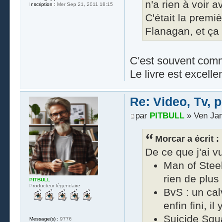
n'a rien à voir 
Inscription :
Mer Sep 21, 2011 18:15
C'était la premi
Flanagan, et ça
C'est souvent com
Le livre est excelle
Re: Video, Tv, 
par
PITBULL
» Ven Jan
Morcar a écrit :
De ce que j'ai 
Man of Stee
rien de plus
PITBULL
Producteur légendaire
BvS : un cal
enfin fini, il
Suicide Squa
Message(s) :
9776