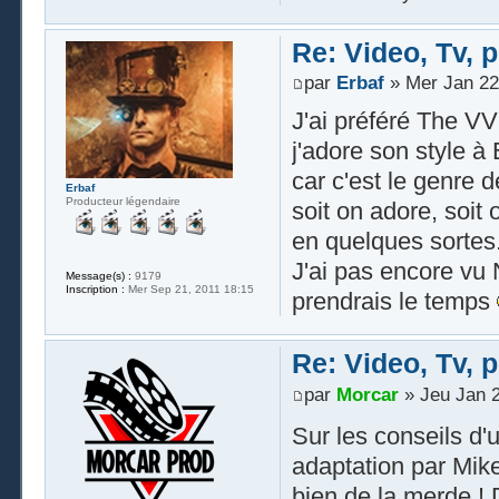
Re: Video, Tv, 
par
Erbaf
» Mer Jan 22
J'ai préféré The V
j'adore son style à
car c'est le genre d
Erbaf
Producteur légendaire
soit on adore, soi
en quelques sortes
J'ai pas encore vu 
Message(s) :
9179
Inscription :
Mer Sep 21, 2011 18:15
prendrais le temps
Re: Video, Tv, 
par
Morcar
» Jeu Jan 2
Sur les conseils d'u
adaptation par Mik
bien de la merde ! 