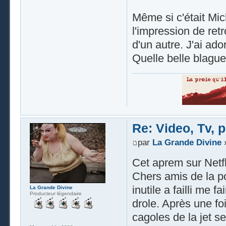
Même si c'était Mich
l'impression de ret
d'un autre. J'ai ado
Quelle belle blague
Re: Video, Tv, 
par
La Grande Divine
»
Cet aprem sur Netfli
Chers amis de la po
inutile a failli me f
La Grande Divine
Producteur légendaire
drole. Après une fo
cagoles de la jet s