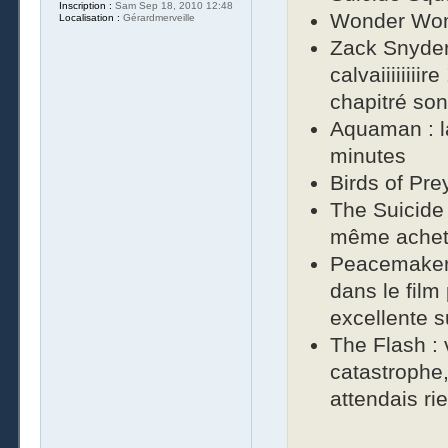
Inscription :
Sam Sep 18, 2010 12:48
Wonder Woma
Localisation :
Gérardmerveille
Zack Snyder
calvaiiiiiiii
chapitré son
Aquaman : l
minutes
Birds of Pre
The Suicide S
même acheté
Peacemaker 
dans le film
excellente s
The Flash : 
catastrophe,
attendais rie