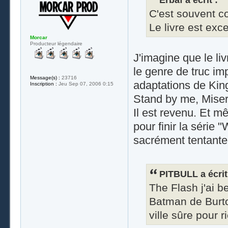
C'est souvent 
Le livre est exce
Morcar
Producteur légendaire
J'imagine que le liv
le genre de truc im
Message(s) :
23716
adaptations de King
Inscription :
Jeu Sep 07, 2006 0:15
Stand by me, Misery
Il est revenu. Et m
pour finir la série "
sacrément tentante
PITBULL a écrit
The Flash j'ai b
Batman de Burton
ville sûre pour r