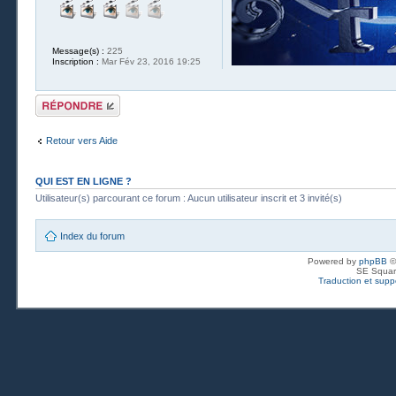
Message(s) :
225
Inscription :
Mar Fév 23, 2016 19:25
Publier une
réponse
Retour vers Aide
QUI EST EN LIGNE ?
Utilisateur(s) parcourant ce forum : Aucun utilisateur inscrit et 3 invité(s)
Index du forum
Powered by
phpBB
©
SE Squar
Traduction et suppo