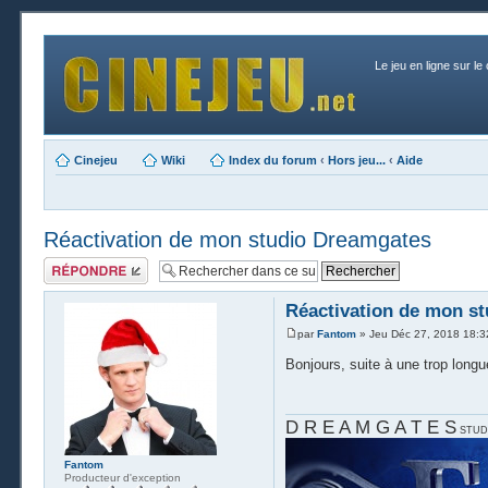
Le jeu en ligne sur le
Cinejeu
Wiki
Index du forum
‹
Hors jeu...
‹
Aide
Réactivation de mon studio Dreamgates
Publier une
réponse
Réactivation de mon s
par
Fantom
» Jeu Déc 27, 2018 18:3
Bonjours, suite à une trop longu
D R E A M G A T E S
STUD
Fantom
Producteur d'exception