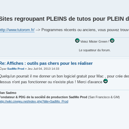
Sites regroupant PLEINS de tutos pour PLEIN
http://www.tutorom.fr/
--> Programmes récents ou anciens, vous pouvez trouve
Votez Mister Green !
Le squatteur du forum.
Re: Affiches : outils pas chers pour les réaliser
par
SadMo Prod
» Jeu Juil 04, 2013 14:33
Quelqu'un pourrait il me donner un bon logiciel gratuit pour Mac , pour crée des
dessus n'ont pas fonctionner ou n'existe plus ! Merci d'avance
Dan Sadmo
Fondateur & PDG de la société de production SadMo Prod
(San Francisco & GM)
http://wiki.cinejeu.net/index.php?title=SadMo_Prod