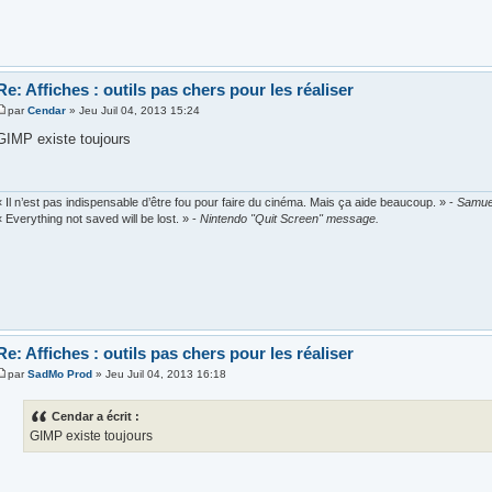
Re: Affiches : outils pas chers pour les réaliser
par
Cendar
» Jeu Juil 04, 2013 15:24
GIMP existe toujours
« Il n’est pas indispensable d’être fou pour faire du cinéma. Mais ça aide beaucoup. » -
Samue
« Everything not saved will be lost. » -
Nintendo "Quit Screen" message.
Re: Affiches : outils pas chers pour les réaliser
par
SadMo Prod
» Jeu Juil 04, 2013 16:18
Cendar a écrit :
GIMP existe toujours