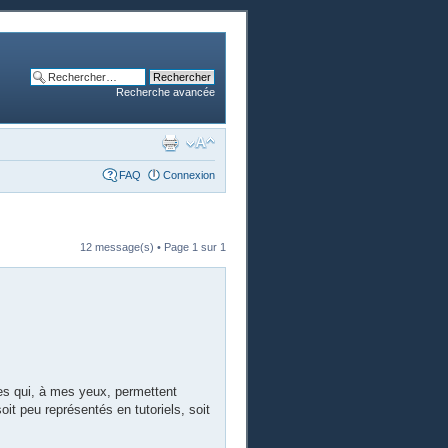
Recherche avancée
FAQ
Connexion
12 message(s) • Page
1
sur
1
s qui, à mes yeux, permettent
soit peu représentés en tutoriels, soit