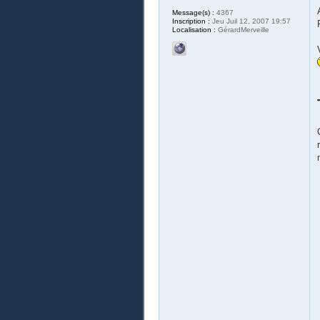
Message(s) :
4367
Inscription :
Jeu Juil 12, 2007 19:57
Localisation :
GérardMerveille