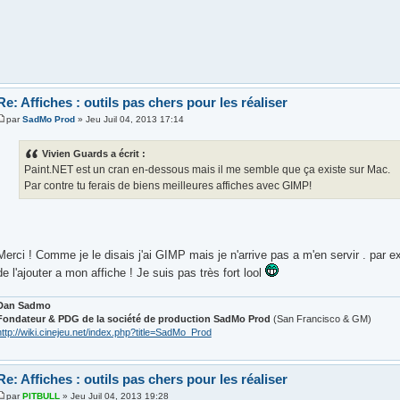
Re: Affiches : outils pas chers pour les réaliser
par
SadMo Prod
» Jeu Juil 04, 2013 17:14
Vivien Guards a écrit :
Paint.NET est un cran en-dessous mais il me semble que ça existe sur Mac.
Par contre tu ferais de biens meilleures affiches avec GIMP!
Merci ! Comme je le disais j'ai GIMP mais je n'arrive pas a m'en servir . par e
de l'ajouter a mon affiche ! Je suis pas très fort lool
Dan Sadmo
Fondateur & PDG de la société de production SadMo Prod
(San Francisco & GM)
http://wiki.cinejeu.net/index.php?title=SadMo_Prod
Re: Affiches : outils pas chers pour les réaliser
par
PITBULL
» Jeu Juil 04, 2013 19:28