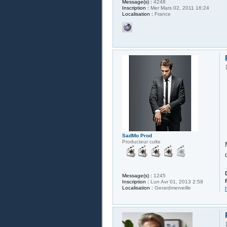
Message(s) :
4248
Inscription :
Mer Mars 02, 2011 16:24
Localisation :
France
SadMo Prod
Producteur culte
Message(s) :
1245
Inscription :
Lun Avr 01, 2013 2:58
Localisation :
Gerardmerveille