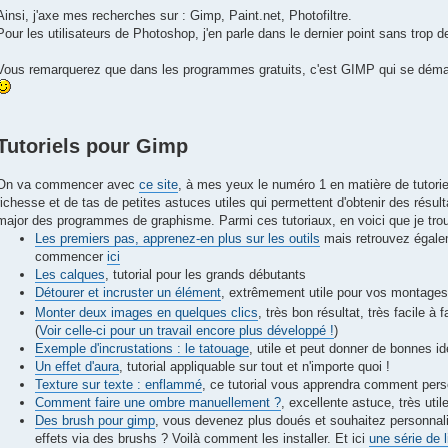
Ainsi, j'axe mes recherches sur : Gimp, Paint.net, Photofiltre.
Pour les utilisateurs de Photoshop, j'en parle dans le dernier point sans trop de
Vous remarquerez que dans les programmes gratuits, c'est GIMP qui se démar
Tutoriels pour Gimp
On va commencer avec
ce site
, à mes yeux le numéro 1 en matière de tutori
richesse et de tas de petites astuces utiles qui permettent d'obtenir des résult
major des programmes de graphisme. Parmi ces tutoriaux, en voici que je trouv
Les premiers pas, apprenez-en plus sur les outils
mais retrouvez égalem
commencer
ici
Les calques
, tutorial pour les grands débutants
Détourer et incruster un élément
, extrêmement utile pour vos montages
Monter deux images en quelques clics
, très bon résultat, très facile à 
(
Voir celle-ci pour un travail encore plus développé !
)
Exemple d'incrustations : le tatouage
, utile et peut donner de bonnes i
Un effet d'aura
, tutorial appliquable sur tout et n'importe quoi !
Texture sur texte : enflammé
, ce tutorial vous apprendra comment pers
Comment faire une ombre manuellement ?
, excellente astuce, très util
Des brush pour gimp
, vous devenez plus doués et souhaitez personnal
effets via des brushs ? Voilà comment les installer. Et ici
une série de l