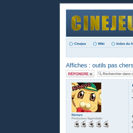
Cinejeu
Wiki
Index du 
Affiches : outils pas chers
Publier une
réponse
Nanoyo
Producteur légendaire