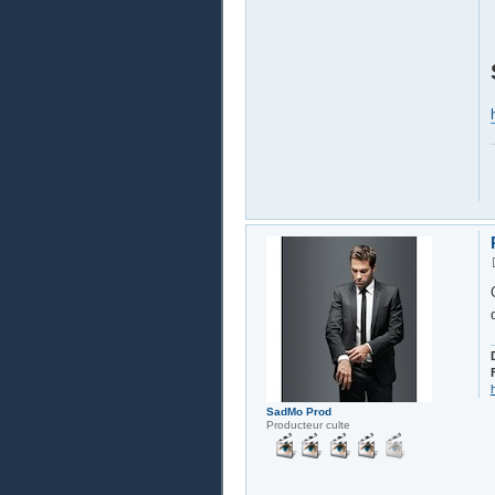
SadMo Prod
Producteur culte