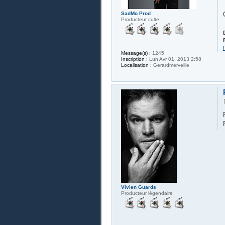
SadMo Prod
Producteur culte
Message(s) :
1245
Inscription :
Lun Avr 01, 2013 2:58
Localisation :
Gerardmerveille
Vivien Guards
Producteur légendaire