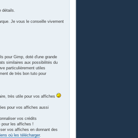
 détails.
que. Je vous le conseille vivement
els pour Gimp, doté d'une grande
ats similaires aux possibilités du
e particulièrement utiles
ent de très bon tuto pour
faire, très utile pour vos affiches
dées pour vos affiches aussi
onnaliser vos crédits
e pour les affiches !
iser vos affiches en donnant des
iens où les télécharger
.