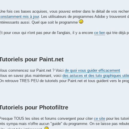
Une fois ces bases acquises, vous pouvez entrer dans le détail de vos reche
constamment mis à jour
. Les utilisateurs de programmes Adobe y trouveront d'
intéressants aussi. Quel que soit le programme
Et pour ceux qui n'ont pas peur de l'anglais, il y a encore
ce lien
qui trie déjà p
Tutoriels pour Paint.net
Vous commencez sur Paint.net ? Voici
de quoi vous guider efficacement
Vous en savez plus maintenant, voici
des astuces et des tuto graphiques util
On retrouve TRES PEU de tutoriels pour Paint.net et tous guident vers le pr
Tutoriels pour Photofiltre
Presque TOUS les sites et forums convergent pour citer
ce site
pour les tutori
très sympa mais n'offre aucun "guide" du programme. On se laisse pas rebute