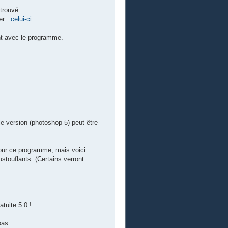
trouvé...
er :
celui-ci
.
ant avec le programme.
e version (photoshop 5) peut être
pour ce programme, mais voici
ustouflants. (Certains verront
tuite 5.0 !
bas.