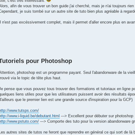
site, c'est très intéressant.
Alors, afin de vous trouver un bon guide j'ai cherché, mais je n'ai toujours rien 
Cependant, je suis tombé sur un autre site de tuto bien plus agréable à regard
Il n'est pas excéssivement complet, mais il permet d'aller encore plus en av
Tutoriels pour Photoshop
Attention, photoshop est un programme payant. Seul l'abandonware de la vieill
trouvé via le topic de tête plus haut.
Je pense que vous pouvez tous trouver des formations et tutoriaux en ligne 
quelques liens utiles pour que les utilisateurs puissent avoir des résultats épo
d'ailleurs que le premier lien est une grande source d'inspiration pour la GCP)
http://www.tutsps.com/
http://www.i-liquid.be/debutant.html
---> Excellent pour débuter sur photoshop
http://www.pstuto.com/
---> Comporte des tuto pour la version abandonware gra
Les autres sites de tutos ne feront que reprendre en général ce qui sort de là 