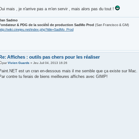
Oui mais , je n'arrive pas a m'en servir , mais alors pas du tout !
Dan Sadmo
Fondateur & PDG de la société de production SadMo Prod
(San Francisco & GM)
http://wiki.cinejeu.net/index.php?title=SadMo_Prod
Re: Affiches : outils pas chers pour les réaliser
par
Vivien Guards
» Jeu Juil 04, 2013 16:26
Paint.NET est un cran en-dessous mais il me semble que ça existe sur Mac.
Par contre tu ferais de biens meilleures affiches avec GIMP!