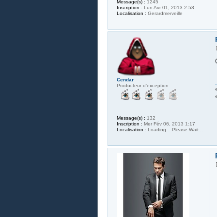
Message(s) :
1245
Inscription :
Lun Avr 01, 2013 2:58
Localisation :
Gerardmerveille
Cendar
Producteur d'exception
Message(s) :
132
Inscription :
Mer Fév 06, 2013 1:17
Localisation :
Loading... Please Wait...