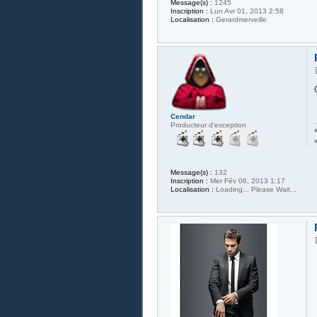
Message(s) :
1245
Inscription :
Lun Avr 01, 2013 2:58
Localisation :
Gerardmerveille
Cendar
Producteur d'exception
Message(s) :
132
Inscription :
Mer Fév 06, 2013 1:17
Localisation :
Loading... Please Wait...