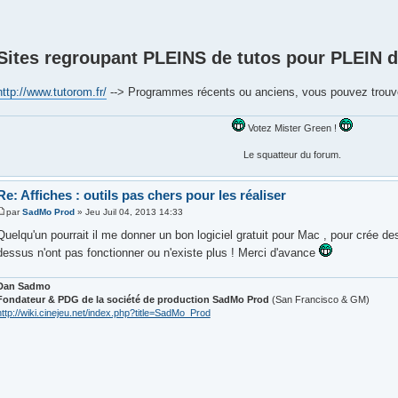
Sites regroupant PLEINS de tutos pour PLEIN
http://www.tutorom.fr/
--> Programmes récents ou anciens, vous pouvez trouve
Votez Mister Green !
Le squatteur du forum.
Re: Affiches : outils pas chers pour les réaliser
par
SadMo Prod
» Jeu Juil 04, 2013 14:33
Quelqu'un pourrait il me donner un bon logiciel gratuit pour Mac , pour crée des
dessus n'ont pas fonctionner ou n'existe plus ! Merci d'avance
Dan Sadmo
Fondateur & PDG de la société de production SadMo Prod
(San Francisco & GM)
http://wiki.cinejeu.net/index.php?title=SadMo_Prod