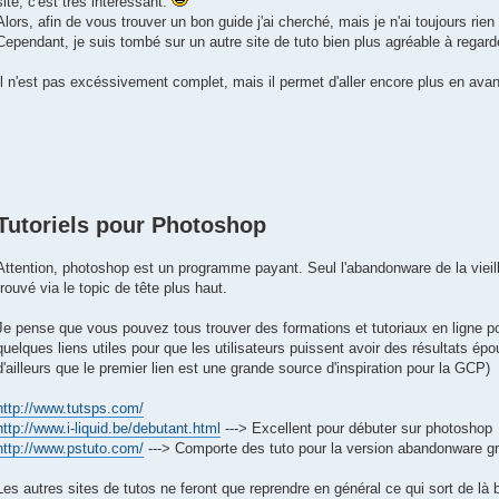
site, c'est très intéressant.
Alors, afin de vous trouver un bon guide j'ai cherché, mais je n'ai toujours rien 
Cependant, je suis tombé sur un autre site de tuto bien plus agréable à regard
Il n'est pas excéssivement complet, mais il permet d'aller encore plus en av
Tutoriels pour Photoshop
Attention, photoshop est un programme payant. Seul l'abandonware de la vieill
trouvé via le topic de tête plus haut.
Je pense que vous pouvez tous trouver des formations et tutoriaux en ligne 
quelques liens utiles pour que les utilisateurs puissent avoir des résultats épo
d'ailleurs que le premier lien est une grande source d'inspiration pour la GCP)
http://www.tutsps.com/
http://www.i-liquid.be/debutant.html
---> Excellent pour débuter sur photoshop
http://www.pstuto.com/
---> Comporte des tuto pour la version abandonware gra
Les autres sites de tutos ne feront que reprendre en général ce qui sort de là 