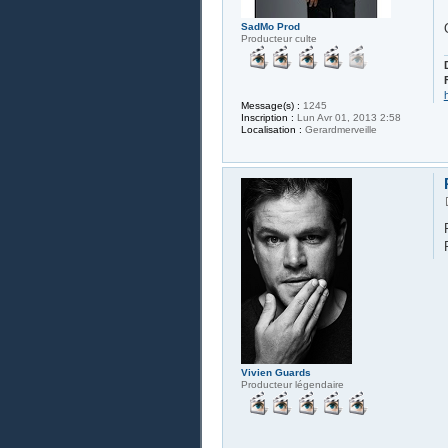
SadMo Prod
Producteur culte
Message(s) :
1245
Inscription :
Lun Avr 01, 2013 2:58
Localisation :
Gerardmerveille
Vivien Guards
Producteur légendaire