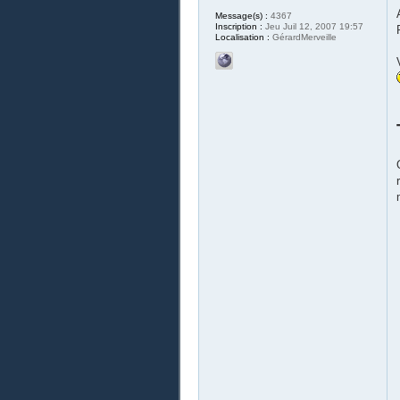
Message(s) :
4367
Inscription :
Jeu Juil 12, 2007 19:57
Localisation :
GérardMerveille