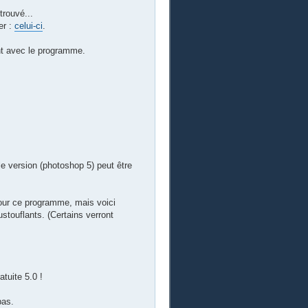
trouvé...
er :
celui-ci
.
ant avec le programme.
e version (photoshop 5) peut être
pour ce programme, mais voici
ustouflants. (Certains verront
tuite 5.0 !
bas.