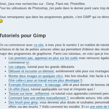
Ainsi, j'axe mes recherches sur : Gimp, Paint.net, Photofiltre.
Pour les utilisateurs de Photoshop, j'en parle dans le dernier point sans trop de
Vous remarquerez que dans les programmes gratuits, c'est GIMP qui se démar
Tutoriels pour Gimp
On va commencer avec
ce site
, à mes yeux le numéro 1 en matière de tutori
richesse et de tas de petites astuces utiles qui permettent d'obtenir des résult
major des programmes de graphisme. Parmi ces tutoriaux, en voici que je trouv
Les premiers pas, apprenez-en plus sur les outils
mais retrouvez égalem
commencer
ici
Les calques
, tutorial pour les grands débutants
Détourer et incruster un élément
, extrêmement utile pour vos montages
Monter deux images en quelques clics
, très bon résultat, très facile à 
(
Voir celle-ci pour un travail encore plus développé !
)
Exemple d'incrustations : le tatouage
, utile et peut donner de bonnes i
Un effet d'aura
, tutorial appliquable sur tout et n'importe quoi !
Texture sur texte : enflammé
, ce tutorial vous apprendra comment pers
Comment faire une ombre manuellement ?
, excellente astuce, très util
Des brush pour gimp
, vous devenez plus doués et souhaitez personnal
effets via des brushs ? Voilà comment les installer. Et ici
une série de l