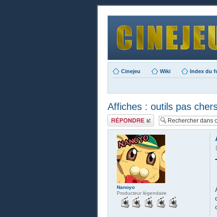
Cinejeu
Wiki
Index du 
Affiches : outils pas chers
Publier une
réponse
Nanoyo
Producteur légendaire