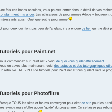
Une fois ces bases acquises, vous pouvez entrer dans le détail de vos reche
constamment mis à jour
. Les utilisateurs de programmes Adobe y trouveront d'
intéressants aussi. Quel que soit le programme
Et pour ceux qui n'ont pas peur de l'anglais, il y a encore
ce lien
qui trie déjà p
Tutoriels pour Paint.net
Vous commencez sur Paint.net ? Voici
de quoi vous guider efficacement
Vous en savez plus maintenant, voici
des astuces et des tuto graphiques util
On retrouve TRES PEU de tutoriels pour Paint.net et tous guident vers le pr
Tutoriels pour Photofiltre
Presque TOUS les sites et forums convergent pour citer
ce site
pour les tutori
très sympa mais n'offre aucun "guide" du programme. On se laisse pas rebute