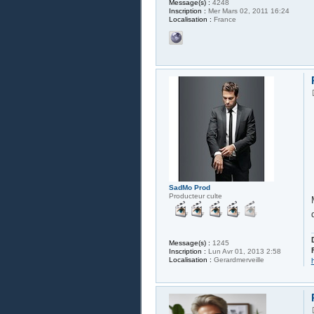
Message(s) :
4248
Inscription :
Mer Mars 02, 2011 16:24
Localisation :
France
SadMo Prod
Producteur culte
Message(s) :
1245
Inscription :
Lun Avr 01, 2013 2:58
Localisation :
Gerardmerveille