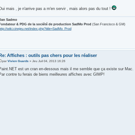
Oui mais , je n'arrive pas a m'en servir , mais alors pas du tout !
Dan Sadmo
Fondateur & PDG de la société de production SadMo Prod
(San Francisco & GM)
http://wiki.cinejeu.net/index.php?title=SadMo_Prod
Re: Affiches : outils pas chers pour les réaliser
par
Vivien Guards
» Jeu Juil 04, 2013 16:26
Paint.NET est un cran en-dessous mais il me semble que ça existe sur Mac.
Par contre tu ferais de biens meilleures affiches avec GIMP!