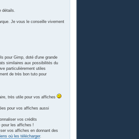
 détails.
que. Je vous le conseille vivement
els pour Gimp, doté d'une grande
ats similaires aux possibilités du
e particulièrement utiles
ent de très bon tuto pour
faire, très utile pour vos affiches
dées pour vos affiches aussi
onnaliser vos crédits
e pour les affiches !
iser vos affiches en donnant des
iens où les télécharger
.