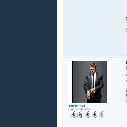
SadMo Prod
Producteur culte