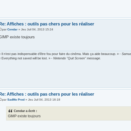
Re: Affiches : outils pas chers pour les réaliser
par
Cendar
» Jeu Juil 04, 2013 15:24
GIMP existe toujours
« Il n’est pas indispensable d’être fou pour faire du cinéma. Mais ça aide beaucoup. » -
Samue
« Everything not saved will be lost. » -
Nintendo "Quit Screen" message.
Re: Affiches : outils pas chers pour les réaliser
par
SadMo Prod
» Jeu Juil 04, 2013 16:18
Cendar a écrit :
GIMP existe toujours