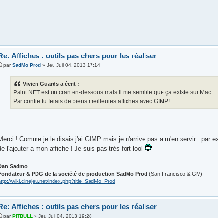
Re: Affiches : outils pas chers pour les réaliser
par
SadMo Prod
» Jeu Juil 04, 2013 17:14
Vivien Guards a écrit :
Paint.NET est un cran en-dessous mais il me semble que ça existe sur Mac.
Par contre tu ferais de biens meilleures affiches avec GIMP!
Merci ! Comme je le disais j'ai GIMP mais je n'arrive pas a m'en servir . par e
de l'ajouter a mon affiche ! Je suis pas très fort lool
Dan Sadmo
Fondateur & PDG de la société de production SadMo Prod
(San Francisco & GM)
http://wiki.cinejeu.net/index.php?title=SadMo_Prod
Re: Affiches : outils pas chers pour les réaliser
par
PITBULL
» Jeu Juil 04, 2013 19:28