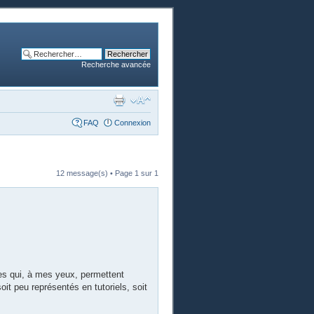
Recherche avancée
FAQ
Connexion
12 message(s) • Page
1
sur
1
s qui, à mes yeux, permettent
soit peu représentés en tutoriels, soit