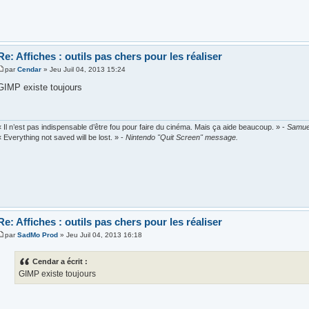
Re: Affiches : outils pas chers pour les réaliser
par
Cendar
» Jeu Juil 04, 2013 15:24
GIMP existe toujours
« Il n’est pas indispensable d’être fou pour faire du cinéma. Mais ça aide beaucoup. » -
Samue
« Everything not saved will be lost. » -
Nintendo "Quit Screen" message.
Re: Affiches : outils pas chers pour les réaliser
par
SadMo Prod
» Jeu Juil 04, 2013 16:18
Cendar a écrit :
GIMP existe toujours