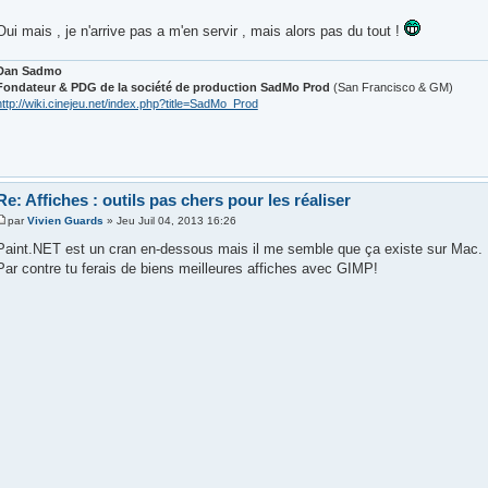
Oui mais , je n'arrive pas a m'en servir , mais alors pas du tout !
Dan Sadmo
Fondateur & PDG de la société de production SadMo Prod
(San Francisco & GM)
http://wiki.cinejeu.net/index.php?title=SadMo_Prod
Re: Affiches : outils pas chers pour les réaliser
par
Vivien Guards
» Jeu Juil 04, 2013 16:26
Paint.NET est un cran en-dessous mais il me semble que ça existe sur Mac.
Par contre tu ferais de biens meilleures affiches avec GIMP!