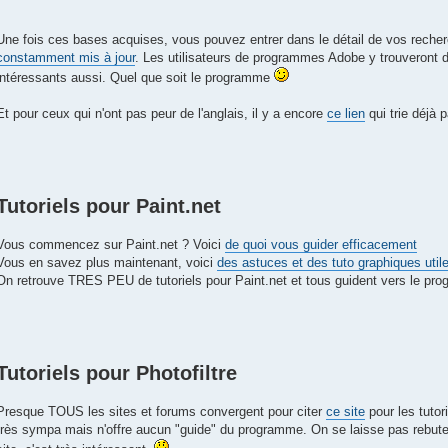
Une fois ces bases acquises, vous pouvez entrer dans le détail de vos reche
constamment mis à jour
. Les utilisateurs de programmes Adobe y trouveront d'
intéressants aussi. Quel que soit le programme
Et pour ceux qui n'ont pas peur de l'anglais, il y a encore
ce lien
qui trie déjà p
Tutoriels pour Paint.net
Vous commencez sur Paint.net ? Voici
de quoi vous guider efficacement
Vous en savez plus maintenant, voici
des astuces et des tuto graphiques util
On retrouve TRES PEU de tutoriels pour Paint.net et tous guident vers le pr
Tutoriels pour Photofiltre
Presque TOUS les sites et forums convergent pour citer
ce site
pour les tutori
très sympa mais n'offre aucun "guide" du programme. On se laisse pas rebute