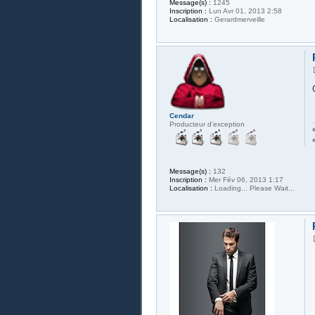
Message(s) :
1245
Inscription :
Lun Avr 01, 2013 2:58
Localisation :
Gerardmerveille
Cendar
Producteur d'exception
Message(s) :
132
Inscription :
Mer Fév 06, 2013 1:17
Localisation :
Loading... Please Wait...