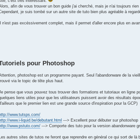
site, c'est très intéressant.
Alors, afin de vous trouver un bon guide j'ai cherché, mais je n'ai toujours rien 
Cependant, je suis tombé sur un autre site de tuto bien plus agréable à regard
Il n'est pas excéssivement complet, mais il permet d'aller encore plus en av
Tutoriels pour Photoshop
Attention, photoshop est un programme payant. Seul l'abandonware de la vieill
trouvé via le topic de tête plus haut.
Je pense que vous pouvez tous trouver des formations et tutoriaux en ligne 
quelques liens utiles pour que les utilisateurs puissent avoir des résultats épo
d'ailleurs que le premier lien est une grande source d'inspiration pour la GCP)
http://www.tutsps.com/
http://www.i-liquid.be/debutant.html
---> Excellent pour débuter sur photoshop
http://www.pstuto.com/
---> Comporte des tuto pour la version abandonware gra
Les autres sites de tutos ne feront que reprendre en général ce qui sort de là 