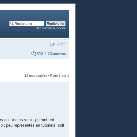
Recherche avancée
FAQ
Connexion
12 message(s) • Page
1
sur
1
s qui, à mes yeux, permettent
soit peu représentés en tutoriels, soit