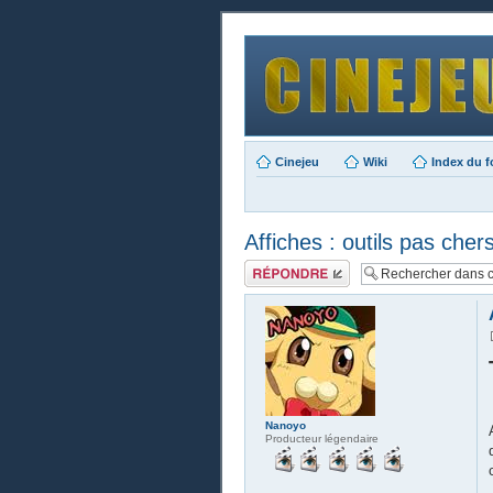
Cinejeu
Wiki
Index du 
Affiches : outils pas chers
Publier une
réponse
Nanoyo
Producteur légendaire