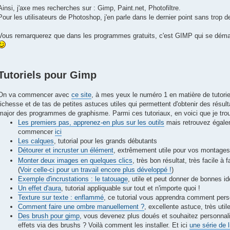
Ainsi, j'axe mes recherches sur : Gimp, Paint.net, Photofiltre.
Pour les utilisateurs de Photoshop, j'en parle dans le dernier point sans trop de
Vous remarquerez que dans les programmes gratuits, c'est GIMP qui se démar
Tutoriels pour Gimp
On va commencer avec
ce site
, à mes yeux le numéro 1 en matière de tutori
richesse et de tas de petites astuces utiles qui permettent d'obtenir des résult
major des programmes de graphisme. Parmi ces tutoriaux, en voici que je trouv
Les premiers pas, apprenez-en plus sur les outils
mais retrouvez égalem
commencer
ici
Les calques
, tutorial pour les grands débutants
Détourer et incruster un élément
, extrêmement utile pour vos montages
Monter deux images en quelques clics
, très bon résultat, très facile à 
(
Voir celle-ci pour un travail encore plus développé !
)
Exemple d'incrustations : le tatouage
, utile et peut donner de bonnes i
Un effet d'aura
, tutorial appliquable sur tout et n'importe quoi !
Texture sur texte : enflammé
, ce tutorial vous apprendra comment pers
Comment faire une ombre manuellement ?
, excellente astuce, très util
Des brush pour gimp
, vous devenez plus doués et souhaitez personnal
effets via des brushs ? Voilà comment les installer. Et ici
une série de l