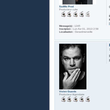
SadMo Prod
Producteur culte
Message(s) :
1245
Inscription :
Lun Avr 01, 2013 2:58
Localisation :
Gerardmerveille
Vivien Guards
Producteur légendaire