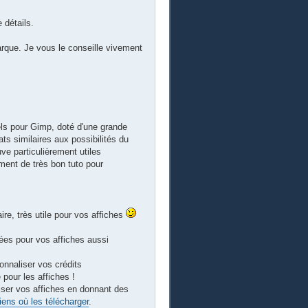
 détails.
que. Je vous le conseille vivement
els pour Gimp, doté d'une grande
ats similaires aux possibilités du
e particulièrement utiles
ent de très bon tuto pour
faire, très utile pour vos affiches
dées pour vos affiches aussi
onnaliser vos crédits
e pour les affiches !
iser vos affiches en donnant des
iens où les télécharger
.