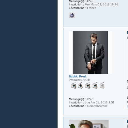
Message(s) :
4248
Inscription :
Mer Mars 02, 2011 16:24
Localisation :
France
SadMo Prod
Producteur culte
Message(s) :
1245
Inscription :
Lun Avr 01, 2013 2:58
Localisation :
Gerardmerveille