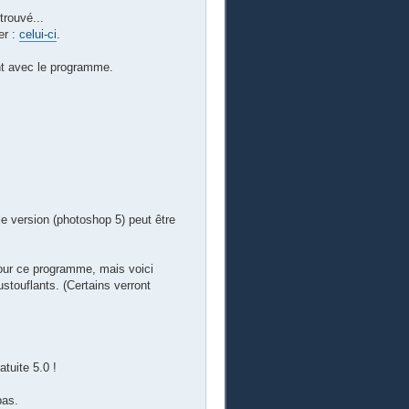
trouvé...
er :
celui-ci
.
ant avec le programme.
e version (photoshop 5) peut être
pour ce programme, mais voici
ustouflants. (Certains verront
tuite 5.0 !
bas.