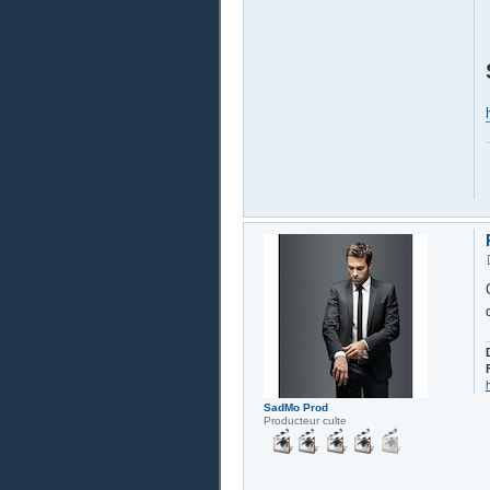
SadMo Prod
Producteur culte