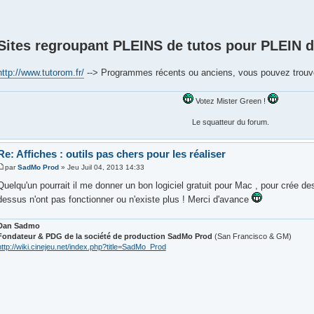
Sites regroupant PLEINS de tutos pour PLEIN
http://www.tutorom.fr/
--> Programmes récents ou anciens, vous pouvez trouve
Votez Mister Green !
Le squatteur du forum.
Re: Affiches : outils pas chers pour les réaliser
par
SadMo Prod
» Jeu Juil 04, 2013 14:33
Quelqu'un pourrait il me donner un bon logiciel gratuit pour Mac , pour crée des
dessus n'ont pas fonctionner ou n'existe plus ! Merci d'avance
Dan Sadmo
Fondateur & PDG de la société de production SadMo Prod
(San Francisco & GM)
http://wiki.cinejeu.net/index.php?title=SadMo_Prod