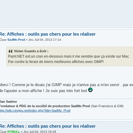
Re: Affiches : outils pas chers pour les réaliser
par
SadMo Prod
» Jeu Juil 04, 2013 17:14
Vivien Guards a écrit :
Paint.NET est un cran en-dessous mais il me semble que ça existe sur Mac.
Par contre tu ferais de biens meilleures affiches avec GIMP!
Merci ! Comme je le disais j'ai GIMP mais je n'arrive pas a m'en servir . par e
de l'ajouter a mon affiche ! Je suis pas très fort lool
Dan Sadmo
Fondateur & PDG de la société de production SadMo Prod
(San Francisco & GM)
http://wiki.cinejeu.net/index.php?title=SadMo_Prod
Re: Affiches : outils pas chers pour les réaliser
par
PITBULL
» Jeu Juil 04, 2013 19:28