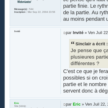
partie finie. Le ryt
Message(s) :
544
de la partie. Au ryt
Inscription :
Mer Sep 22, 2004 23:56
au moins pendant u
Invité
par
Invité
» Ven Juil 22
Sinclair a écrit :
Je pense que ça
plusieures part
différentes ?
C'est ce que je fera
possibles si on croi
partie et le nombre
servent donc à dégr
Eric
par
Eric
» Ven Juil 22,
Site Admin