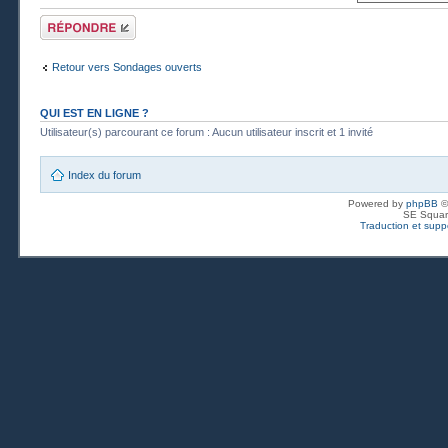
Publier une
réponse
Retour vers Sondages ouverts
QUI EST EN LIGNE ?
Utilisateur(s) parcourant ce forum : Aucun utilisateur inscrit et 1 invité
Index du forum
Powered by
phpBB
©
SE Squar
Traduction et suppo