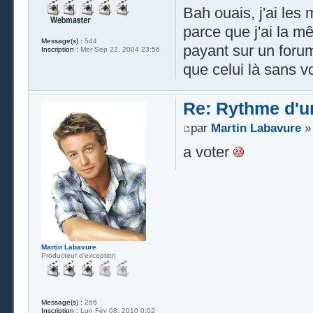
Bah ouais, j'ai les
parce que j'ai la
Message(s) :
544
payant sur un foru
Inscription :
Mer Sep 22, 2004 23:56
que celui là sans v
Re: Rythme d'un
par
Martin Labavure
» 
a voter
Martin Labavure
Producteur d'exception
Message(s) :
266
Inscription :
Lun Fév 08, 2010 0:02