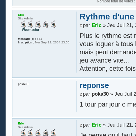
Nombre t
Rythme d'une p
Eric
Site Admin
par
Eric
» Jeu Juil 21,
Plus le rythme est 
Message(s) :
544
vous loguer à tous 
Inscription :
Mer Sep 22, 2004 23:56
mais peut demander 
jeu avance vite...
Attention, cette foi
reponse
poka30
par
poka30
» Jeu Juil 
1 tour par jour c mi
Eric
par
Eric
» Jeu Juil 21,
Site Admin
Je pense qu'il faut