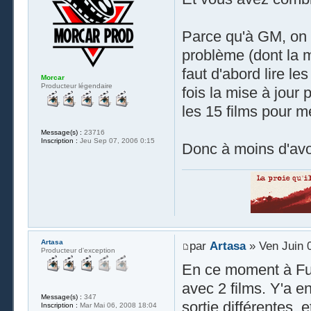
Parce qu'à GM, on 
problème (dont la m
faut d'abord lire l
Morcar
Producteur légendaire
fois la mise à jour 
les 15 films pour m
Message(s) :
23716
Inscription :
Jeu Sep 07, 2006 0:15
Donc à moins d'avoi
Artasa
par
Artasa
» Ven Juin 
Producteur d'exception
En ce moment à Fund
avec 2 films. Y'a e
Message(s) :
347
sortie différentes,
Inscription :
Mar Mai 06, 2008 18:04