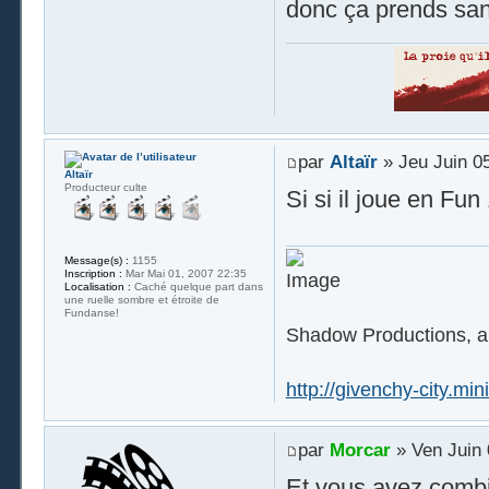
donc ça prends sa
par
Altaïr
» Jeu Juin 0
Altaïr
Producteur culte
Si si il joue en F
Message(s) :
1155
Inscription :
Mar Mai 01, 2007 22:35
Localisation :
Caché quelque part dans
une ruelle sombre et étroite de
Fundanse!
Shadow Productions, a
http://givenchy-city.miniv
par
Morcar
» Ven Juin 
Et vous avez combi