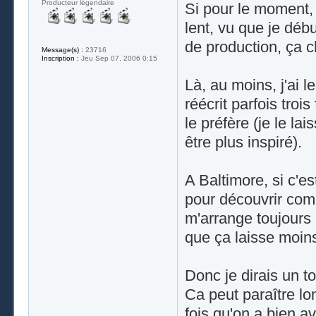
Producteur légendaire
Si pour le moment,
lent, vu que je déb
de production, ça 
Message(s) :
23716
Inscription :
Jeu Sep 07, 2006 0:15
Là, au moins, j'ai 
réécrit parfois troi
le préfère (je le la
être plus inspiré).
A Baltimore, si c'es
pour découvrir comm
m'arrange toujours p
que ça laisse moins
Donc je dirais un to
Ca peut paraître l
fois qu'on a bien a