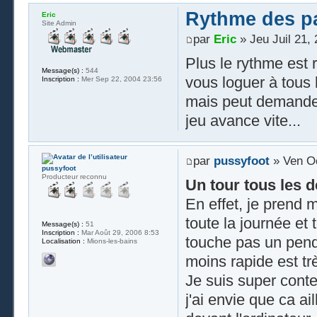
Rythme des par
Eric
Site Admin
par
Eric
» Jeu Juil 21,
Plus le rythme est 
Message(s) :
544
vous loguer à tous 
Inscription :
Mer Sep 22, 2004 23:56
mais peut demander 
jeu avance vite...
par
pussyfoot
» Ven Oc
pussyfoot
Producteur reconnu
Un tour tous les d
En effet, je prend 
toute la journée et 
Message(s) :
51
Inscription :
Mar Août 29, 2006 8:53
touche pas un pend
Localisation :
Mions-les-bains
moins rapide est tr
Je suis super conte
j'ai envie que ca ai