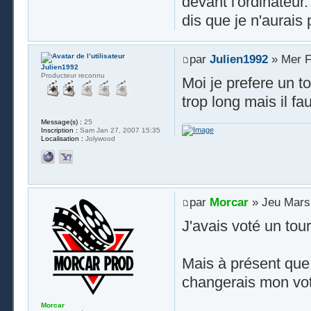
devant l'ordinateur.
dis que je n'aurais
par
Julien1992
» Mer F
Julien1992
Producteur reconnu
Moi je prefere un to
trop long mais il fau
Message(s) :
25
Inscription :
Sam Jan 27, 2007 15:35
Localisation :
Jolywood
par
Morcar
» Jeu Mars 
J'avais voté un tour
Mais à présent que 
changerais mon vote
Morcar