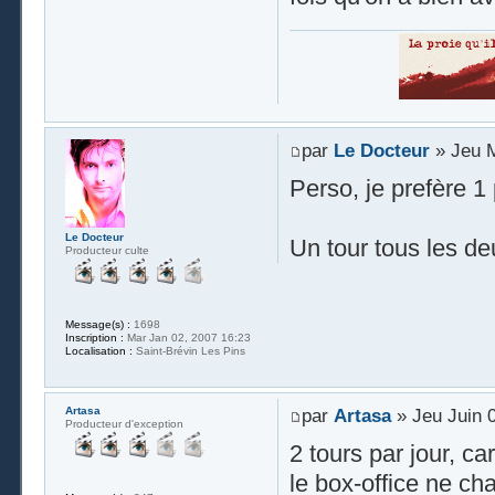
par
Le Docteur
» Jeu M
Perso, je prefère 1 p
Le Docteur
Un tour tous les de
Producteur culte
Message(s) :
1698
Inscription :
Mar Jan 02, 2007 16:23
Localisation :
Saint-Brévin Les Pins
Artasa
par
Artasa
» Jeu Juin 
Producteur d'exception
2 tours par jour, ca
le box-office ne ch