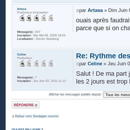
Artasa
par
Artasa
» Dim Juin 
Producteur d'exception
ouais après faudrai
parce que si on cha
Message(s) :
347
Inscription :
Mar Mai 06, 2008 18:04
Localisation :
Steven Spielberg
Re: Rythme des 
Celine
Producteur
par
Celine
» Jeu Juin 0
Salut ! De ma part j
Message(s) :
7
les 2 jours est trop 
Inscription :
Jeu Juin 02, 2011 11:13
Afficher les messages publiés depuis :
Publier une
réponse
Retour vers Sondages ouverts
QUI EST EN LIGNE ?