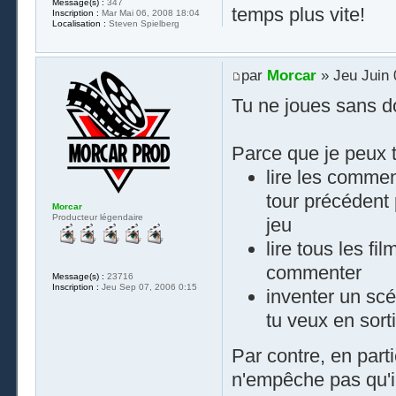
Message(s) :
347
temps plus vite!
Inscription :
Mar Mai 06, 2008 18:04
Localisation :
Steven Spielberg
par
Morcar
» Jeu Juin 
Tu ne joues sans do
Parce que je peux t'
lire les commen
tour précédent 
Morcar
Producteur légendaire
jeu
lire tous les fi
commenter
Message(s) :
23716
Inscription :
Jeu Sep 07, 2006 0:15
inventer un scén
tu veux en sorti
Par contre, en part
n'empêche pas qu'il