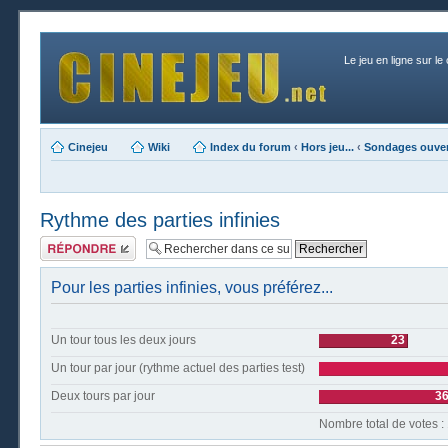
Le jeu en ligne sur le
Cinejeu
Wiki
Index du forum
‹
Hors jeu...
‹
Sondages ouver
Rythme des parties infinies
Publier une
réponse
Pour les parties infinies, vous préférez...
Un tour tous les deux jours
23
Un tour par jour (rythme actuel des parties test)
Deux tours par jour
3
Nombre