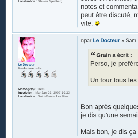
Localisation :
Steven Spielberg
notes et commentair
peut être discuté, 
vite.
par
Le Docteur
» Sam J
Grain a écrit :
Perso, je prefère
Le Docteur
Producteur culte
Un tour tous les
Message(s) :
1698
Inscription :
Mar Jan 02, 2007 16:23
Localisation :
Saint-Brévin Les Pins
Bon après quelques
je dis qu'une semai
Mais bon, je dis ça