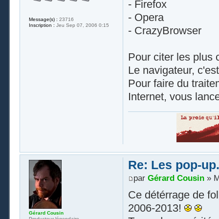
- Firefox
- Opera
Message(s) :
23716
Inscription :
Jeu Sep 07, 2006 0:15
- CrazyBrowser
Pour citer les plus
Le navigateur, c'est
Pour faire du trait
Internet, vous lanc
Re: Les pop-up.
par
Gérard Cousin
» M
Ce détérrage de fol
2006-2013!
Gérard Cousin
Producteur légendaire