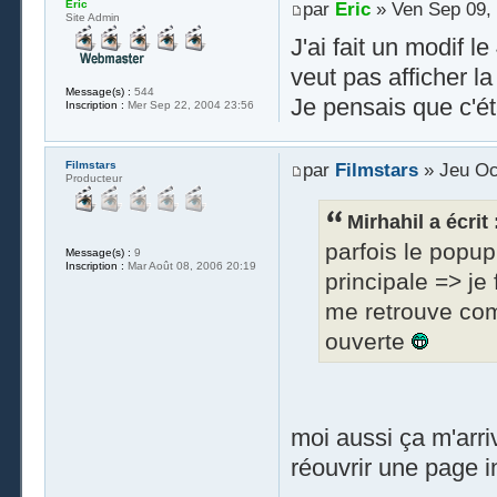
Eric
par
Eric
» Ven Sep 09,
Site Admin
J'ai fait un modif 
veut pas afficher la
Message(s) :
544
Je pensais que c'é
Inscription :
Mer Sep 22, 2004 23:56
Filmstars
par
Filmstars
» Jeu Oc
Producteur
Mirhahil a écrit 
parfois le popup
Message(s) :
9
Inscription :
Mar Août 08, 2006 20:19
principale => je
me retrouve com
ouverte
moi aussi ça m'arrive
réouvrir une page i