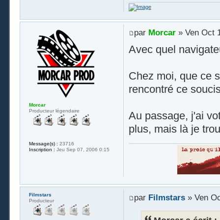
par
Morcar
» Ven Oct 1
Avec quel navigateu
Chez moi, que ce soi
rencontré ce soucis
Morcar
Producteur légendaire
Au passage, j'ai vo
plus, mais là je tro
Message(s) :
23716
Inscription :
Jeu Sep 07, 2006 0:15
Filmstars
par
Filmstars
» Ven Oc
Producteur