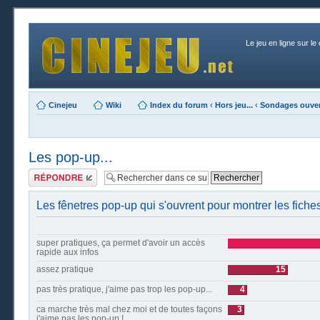
Le jeu en ligne sur le
Cinejeu
Wiki
Index du forum
‹
Hors jeu...
‹
Sondages ouver
Les pop-up...
Publier une
réponse
Les fênetres pop-up qui s'ouvrent pour montrer les fiches
super pratiques, ça permet d'avoir un accès
rapide aux infos
assez pratique
15
pas très pratique, j'aime pas trop les pop-up...
4
ca marche très mal chez moi et de toutes façons
3
j'aime pas les pop-up !