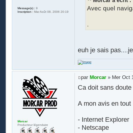
Morcar a écrit :
Avec quel naviga
Message(s) :
9
Inscription :
Mar Août 08, 2006 20:19
.
euh je sais pas....j
par
Morcar
» Mer Oct 1
Ca doit sans doute 
A mon avis en tout 
- Internet Explorer
Morcar
Producteur légendaire
- Netscape