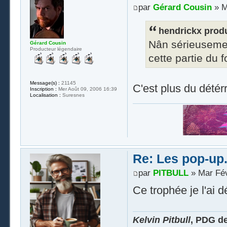
par
Gérard Cousin
» M
hendrickx produ
Nân sérieusemen
Gérard Cousin
Producteur légendaire
cette partie du
Message(s) :
21145
C'est plus du détér
Inscription :
Mer Août 09, 2006 16:39
Localisation :
Suresnes
Re: Les pop-up.
par
PITBULL
» Mar Fév
Ce trophée je l'ai 
Kelvin Pitbull
, PDG d