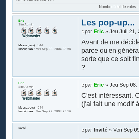
Nombre t
Les pop-up...
Eric
Site Admin
par
Eric
» Jeu Juil 21,
Avant de me décider
Message(s) :
544
parce qu'en général 
Inscription :
Mer Sep 22, 2004 23:56
sorte que ce soit f
?
Eric
par
Eric
» Jeu Sep 08, 
Site Admin
C'est intéressant. 
(j'ai fait une modif
Message(s) :
544
Inscription :
Mer Sep 22, 2004 23:56
Invité
par
Invité
» Ven Sep 09