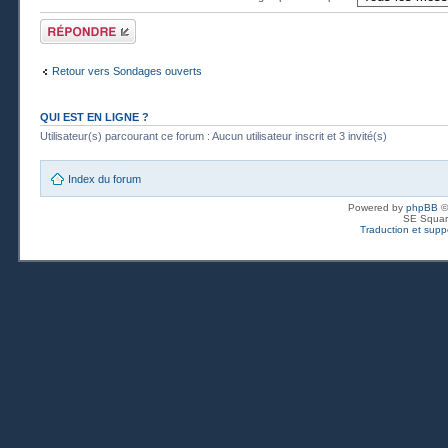
Publier une
réponse
Retour vers Sondages ouverts
QUI EST EN LIGNE ?
Utilisateur(s) parcourant ce forum : Aucun utilisateur inscrit et 3 invité(s)
Index du forum
Powered by
phpBB
©
SE Squar
Traduction et suppo