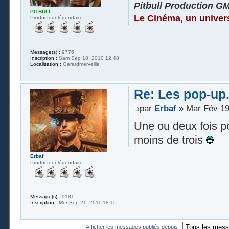
Pitbull Production G
PITBULL
Le Cinéma, un univer
Producteur légendaire
Message(s) :
9776
Inscription :
Sam Sep 18, 2010 12:48
Localisation :
Gérardmerveille
Re: Les pop-up.
par
Erbaf
» Mar Fév 19
Une ou deux fois p
moins de trois
Erbaf
Producteur légendaire
Message(s) :
9181
Inscription :
Mer Sep 21, 2011 18:15
Afficher les messages publiés depuis :