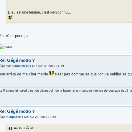
Dieu est une femme, c'est bien connu…
Ah, c'est pour ça...
Re: Gégé modo ?
par
Mr. Rammstein
» Lun Avr 11, 2011 14:19
bon arrêté de me citer merde
s'est pas comme sa que l'on va oublier se que 
La Rammstein prod c’est du désespoir, de la haine, et un manque intense de courage et d’imagi
Re: Gégé modo ?
par
Ralphaez
» Mer Avr 20, 2011 13:52
Ari G. a écrit :