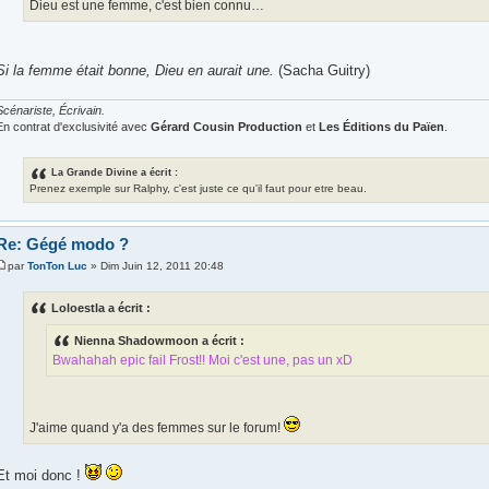
Dieu est une femme, c'est bien connu…
Si la femme était bonne, Dieu en aurait une.
(Sacha Guitry)
Scénariste, Écrivain.
En contrat d'exclusivité avec
Gérard Cousin Production
et
Les Éditions du Païen
.
La Grande Divine a écrit :
Prenez exemple sur Ralphy, c'est juste ce qu'il faut pour etre beau.
Re: Gégé modo ?
par
TonTon Luc
» Dim Juin 12, 2011 20:48
Loloestla a écrit :
Nienna Shadowmoon a écrit :
Bwahahah epic fail Frost!! Moi c'est une, pas un xD
J'aime quand y'a des femmes sur le forum!
Et moi donc !