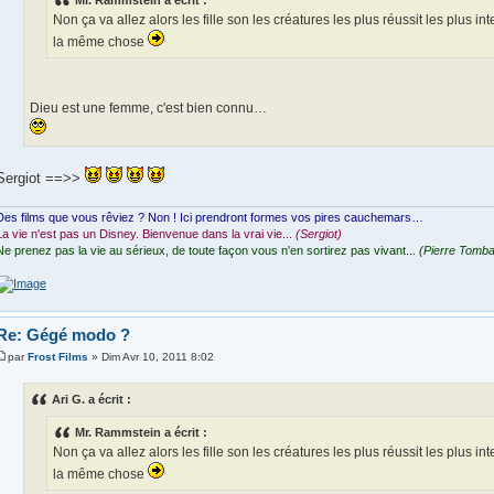
Non ça va allez alors les fille son les créatures les plus réussit les plus intel
la même chose
Dieu est une femme, c'est bien connu…
Sergiot ==>>
Des films que vous rêviez ? Non ! Ici prendront formes vos pires cauchemars…
La vie n'est pas un Disney. Bienvenue dans la vrai vie...
(Sergiot)
Ne prenez pas la vie au sérieux, de toute façon vous n'en sortirez pas vivant...
(Pierre Tomba
Re: Gégé modo ?
par
Frost Films
» Dim Avr 10, 2011 8:02
Ari G. a écrit :
Mr. Rammstein a écrit :
Non ça va allez alors les fille son les créatures les plus réussit les plus intel
la même chose