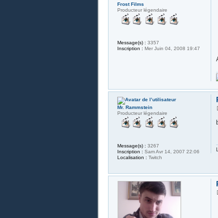
Frost Films
Producteur légendaire
Message(s) :
3357
Inscription :
Mer Juin 04, 2008 19:47
Mr. Rammstein
Producteur légendaire
Message(s) :
3267
Inscription :
Sam Avr 14, 2007 22:06
Localisation :
Twitch