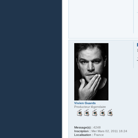
Vivien Guards
Producteur légendaire
Message(s) :
4248
Inscription :
Mer Mars 02, 2011 16:24
Localisation :
France