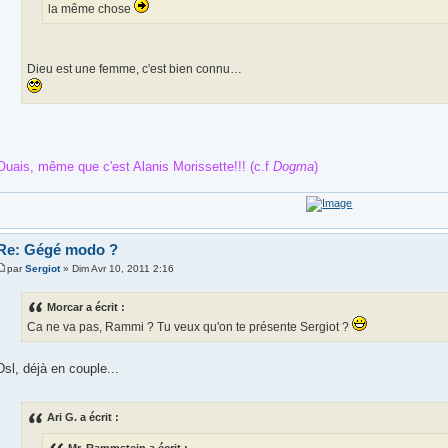
la même chose
Dieu est une femme, c'est bien connu…
Ouais, même que c'est Alanis Morissette!!! (c.f
Dogma
)
Re: Gégé modo ?
par
Sergiot
» Dim Avr 10, 2011 2:16
Morcar a écrit :
Ca ne va pas, Rammi ? Tu veux qu'on te présente Sergiot ?
Dsl, déjà en couple...
Ari G. a écrit :
Mr. Rammstein a écrit :