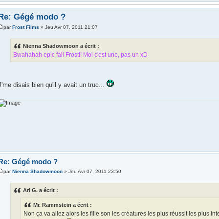
Re: Gégé modo ?
par
Frost Films
» Jeu Avr 07, 2011 21:07
Nienna Shadowmoon a écrit :
Bwahahah epic fail Frost!! Moi c'est une, pas un xD
J'me disais bien qu'il y avait un truc...
Re: Gégé modo ?
par
Nienna Shadowmoon
» Jeu Avr 07, 2011 23:50
Ari G. a écrit :
Mr. Rammstein a écrit :
Non ça va allez alors les fille son les créatures les plus réussit les plus intel