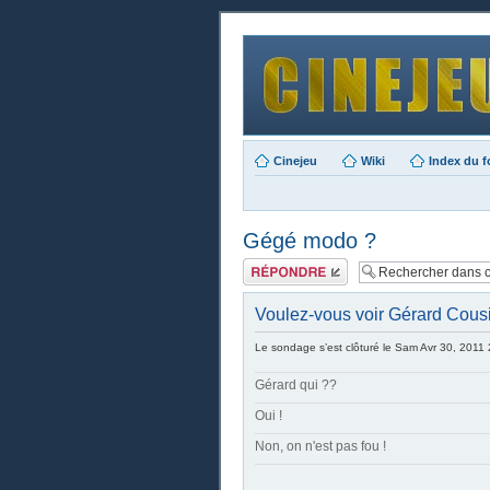
Cinejeu
Wiki
Index du 
Gégé modo ?
Publier une
réponse
Voulez-vous voir Gérard Cous
Le sondage s’est clôturé le Sam Avr 30, 2011
Gérard qui ??
Oui !
Non, on n'est pas fou !