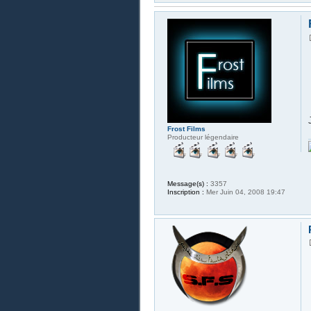
Frost Films
Producteur légendaire
Message(s) :
3357
Inscription :
Mer Juin 04, 2008 19:47