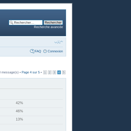
Recherche avancée
FAQ
Connexion
3 message(s) •
Page
4
sur
5
•
1
2
3
4
5
42%
46%
13%