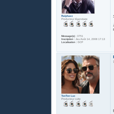
Ralphaez
Producteur légendaire
Message(s) :
3751
Inscription :
Jeu Août 14, 2008 17:13
Localisation :
GCP
TonTon Luc
Producteur culte