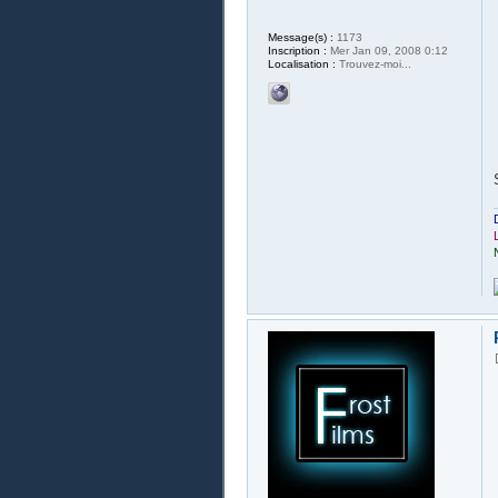
Message(s) :
1173
Inscription :
Mer Jan 09, 2008 0:12
Localisation :
Trouvez-moi...