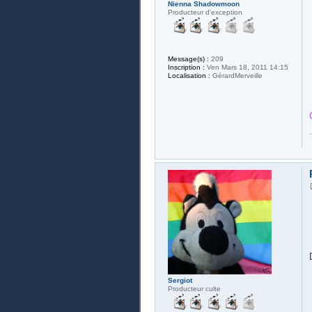
Nienna Shadowmoon
Producteur d'exception
Message(s) :
209
Inscription :
Ven Mars 18, 2011 14:15
Localisation :
GérardMerveille
Sergiot
Producteur culte