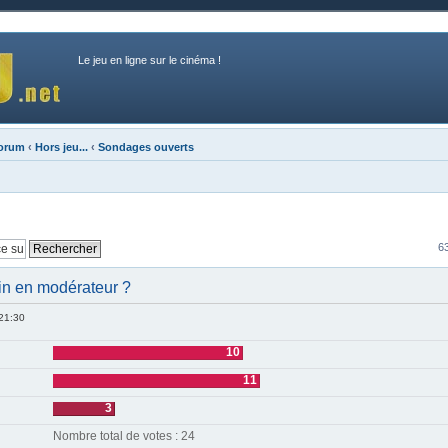
Le jeu en ligne sur le cinéma !
forum
‹
Hors jeu...
‹
Sondages ouverts
6
in en modérateur ?
 21:30
10
11
3
Nombre total de votes : 24