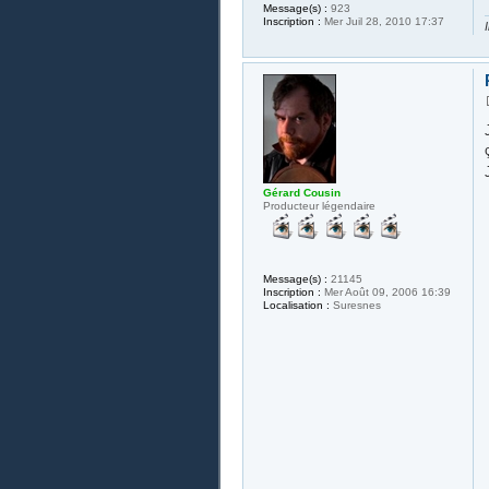
Message(s) :
923
Inscription :
Mer Juil 28, 2010 17:37
Gérard Cousin
Producteur légendaire
Message(s) :
21145
Inscription :
Mer Août 09, 2006 16:39
Localisation :
Suresnes