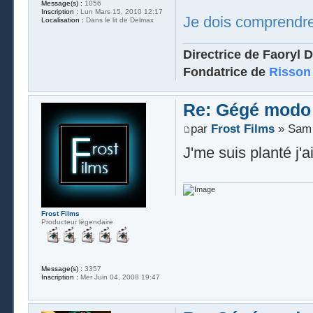
Message(s) :
1056
Inscription :
Lun Mars 15, 2010 12:17
Je dois comprendr
Localisation :
Dans le lit de Delmax
Directrice de Faoryl D
Fondatrice de
Risson
Re: Gégé modo
par
Frost Films
» Sam 
J'me suis planté j'a
Frost Films
Producteur légendaire
Message(s) :
3357
Inscription :
Mer Juin 04, 2008 19:47