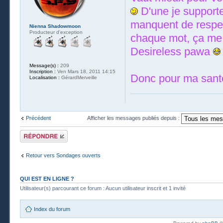
D'une je supporte
manquent de respect
Nienna Shadowmoon
Producteur d'exception
chaque mot, ça me 
Desireless pawa
Message(s) :
209
Inscription :
Ven Mars 18, 2011 14:15
Donc pour ma santé
Localisation :
GérardMerveille
Précédent
Afficher les messages publiés depuis :
Publier une
réponse
Retour vers Sondages ouverts
QUI EST EN LIGNE ?
Utilisateur(s) parcourant ce forum : Aucun utilisateur inscrit et 1 invité
Index du forum