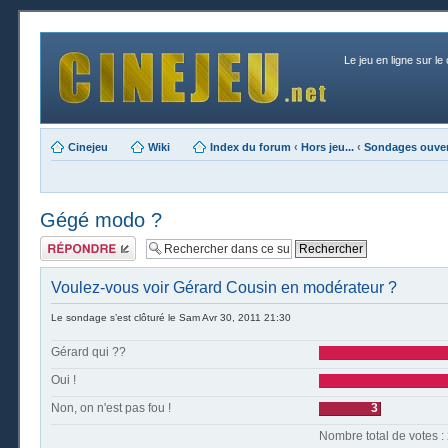
Le jeu en ligne sur le
Cinejeu
Wiki
Index du forum
‹
Hors jeu...
‹
Sondages ouver
Gégé modo ?
Publier une
réponse
Voulez-vous voir Gérard Cousin en modérateur ?
Le sondage s’est clôturé le Sam Avr 30, 2011 21:30
Gérard qui ??
Oui !
Non, on n'est pas fou !
3
Nombre t