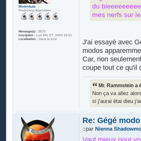
du bieeeeeeeee
Misterdada
Producteur légendaire
mes nerfs sur les
Message(s) :
3870
Inscription :
Lun Déc 07, 2009 16:01
Localisation :
Dans la lune
J'ai essayé avec G
modos apparemment
Car, non seulement j
coupe tout ce qu'il
Mr. Rammstein a éc
Non ça va allez alors 
si j'aurai étai dieu j
Re: Gégé modo
par
Nienna Shadowm
Vaut mieux pour vos