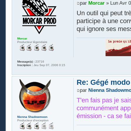
par
Morcar
» Lun Avr 0
Un outil qui peut tr
participe à une conv
qui ignore ses mes
Morcar
Producteur légendaire
Message(s) :
23716
Inscription :
Jeu Sep 07, 2006 0:15
Re: Gégé modo
par
Nienna Shadowm
T'en fais pas je s
communément appel
émission - ca se fa
Nienna Shadowmoon
Producteur d'exception