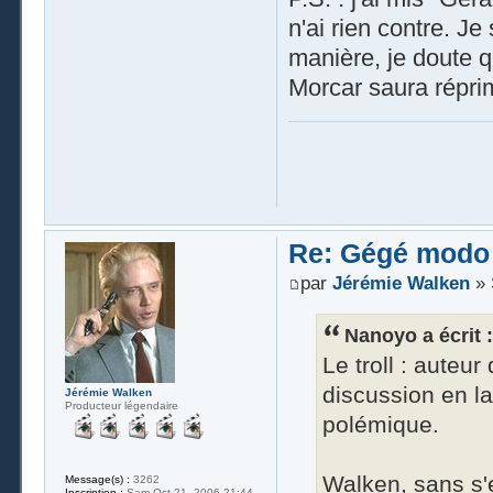
n'ai rien contre. J
manière, je doute 
Morcar saura réprim
Re: Gégé modo
par
Jérémie Walken
» 
Nanoyo a écrit :
Le troll : aute
discussion en la
Jérémie Walken
Producteur légendaire
polémique.
Walken, sans s'e
Message(s) :
3262
Inscription :
Sam Oct 21, 2006 21:44