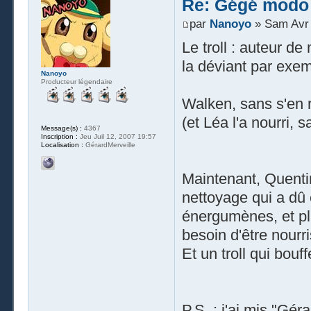
Re: Gégé modo
par
Nanoyo
» Sam Avr 
Le troll : auteur d
la déviant par exem
Nanoyo
Producteur légendaire
Walken, sans s'en re
(et Léa l'a nourri,
Message(s) :
4367
Inscription :
Jeu Juil 12, 2007 19:57
Localisation :
GérardMerveille
Maintenant, Quenti
nettoyage qui a dû 
énergumènes, et plu
besoin d'être nourris
Et un troll qui bouff
P.S. : j'ai mis "Gé