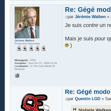
Re: Gégé mod
par
Jérémie Walken
» 
Je suis
contre
un n
Mais je suis
pour
q
Jérémie Walken
Producteur légendaire
)
Message(s) :
3262
Inscription :
Sam Oct 21, 2006 21:44
Localisation :
In The Cold Winds Of
Nowhere
Re: Gégé modo
par
Quentin LGD
» Sam
Jérémie Walken 