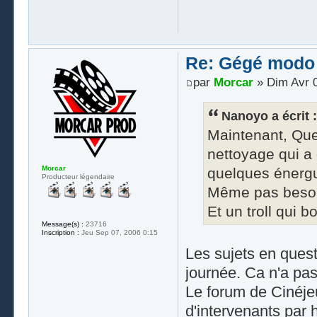
Re: Gégé modo
par
Morcar
» Dim Avr 0
Nanoyo a écrit :
Maintenant, Que
nettoyage qui a 
Morcar
quelques énergum
Producteur légendaire
Même pas besoin d
Et un troll qui bo
Message(s) :
23716
Inscription :
Jeu Sep 07, 2006 0:15
Les sujets en ques
journée. Ca n'a pas
Le forum de Cinéje
d'intervenants par 