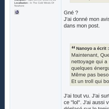
Localisation :
In The Cold Winds Of
Nowhere
Gné ?
J'ai donné mon avis
dans mon post.
Nanoyo a écrit :
Maintenant, Que
nettoyage qui a 
quelques énergum
Même pas besoin d
Et un troll qui bo
J'ai tout vu. J'ai s
ce "lol". J'ai auss
déplacé sur le top