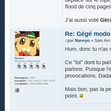
flood de cinq pages
J'ai aussi voté
Gér
Re: Gégé modo
par
Nanoyo
» Sam Avr 
Hum, donc tu n'as r
Nanoyo
Ce "lol" dont tu pa
Producteur légendaire
parlons. Puisque l
provocations. Dada 
Message(s) :
4367
Inscription :
Jeu Juil 12, 2007 19:57
Localisation :
GérardMerveille
Mais bon, pas la pe
point.