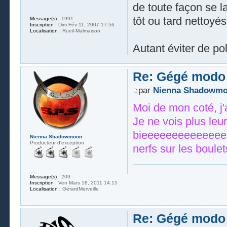
de toute façon se 
tôt ou tard nettoyés
Message(s) :
1991
Inscription :
Dim Fév 11, 2007 17:56
Localisation :
Rueil-Malmaison
Autant éviter de po
Re: Gégé modo
par
Nienna Shadowm
Moi de mon coté, j'a
Je ne vois plus leu
bieeeeeeeeeeeeeee
Nienna Shadowmoon
Producteur d'exception
nerfs sur les boulets
Message(s) :
209
Inscription :
Ven Mars 18, 2011 14:15
Localisation :
GérardMerveille
Re: Gégé modo