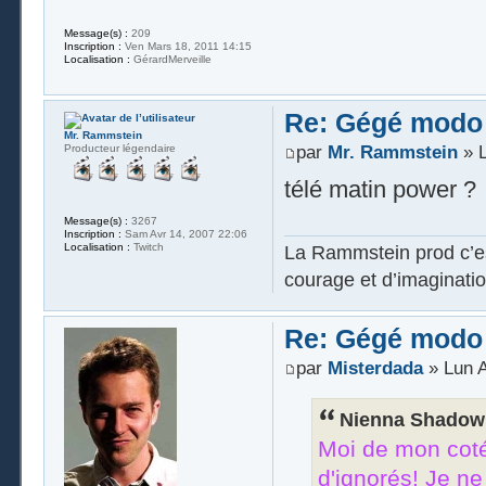
Message(s) :
209
Inscription :
Ven Mars 18, 2011 14:15
Localisation :
GérardMerveille
Re: Gégé modo
Mr. Rammstein
Producteur légendaire
par
Mr. Rammstein
» L
télé matin power ?
Message(s) :
3267
Inscription :
Sam Avr 14, 2007 22:06
Localisation :
Twitch
La Rammstein prod c’es
courage et d’imaginatio
Re: Gégé modo
par
Misterdada
» Lun A
Nienna Shadowm
Moi de mon coté, 
d'ignorés! Je ne