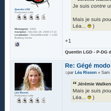
Je suis
contre
u
Quentin LGD
Producteur culte
Mais je suis
po
Léa...
)
Message(s) :
1934
Inscription :
Dim Déc 28, 2008 17:13
Localisation :
GérardMerveille -> LGD
Building Center
+1
Quentin LGD - P-DG d
Re: Gégé modo
par
Léa Risson
» Sam A
Jérémie Walken 
Mais je suis
po
Léa Risson
Producteur culte
Léa...
)