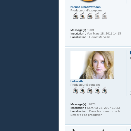
Nienna Shadowmoon
Producteur d'exception
Message(s) :
209
Inscription :
Ven Mars 18, 2011 14:15
Localisation :
GérardMerveille
Loloestla
Producteur légendaire
Message(s) :
2873
Inscription :
Sam Avr 28, 2007 10:23
Localisation :
Dans les bureaux de la
Ember's Falt production