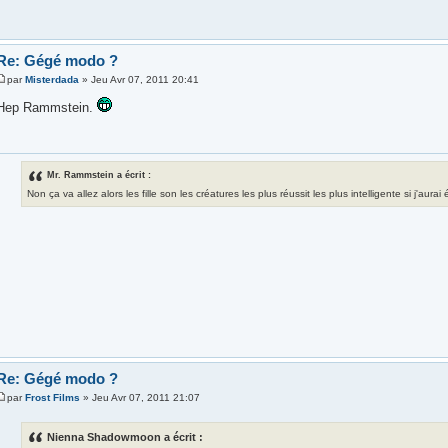
Re: Gégé modo ?
par
Misterdada
» Jeu Avr 07, 2011 20:41
Hep Rammstein.
Mr. Rammstein a écrit :
Non ça va allez alors les fille son les créatures les plus réussit les plus intelligente si j'aura
Re: Gégé modo ?
par
Frost Films
» Jeu Avr 07, 2011 21:07
Nienna Shadowmoon a écrit :