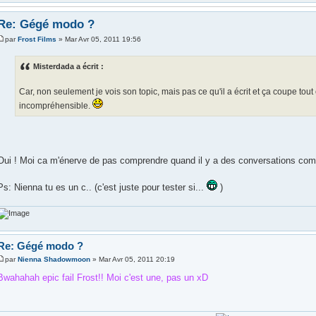
Re: Gégé modo ?
par
Frost Films
» Mar Avr 05, 2011 19:56
Misterdada a écrit :
Car, non seulement je vois son topic, mais pas ce qu'il a écrit et ça coupe tout 
incompréhensible.
Oui ! Moi ca m'énerve de pas comprendre quand il y a des conversations co
Ps: Nienna tu es un c.. (c'est juste pour tester si...
)
Re: Gégé modo ?
par
Nienna Shadowmoon
» Mar Avr 05, 2011 20:19
Bwahahah epic fail Frost!! Moi c'est une, pas un xD