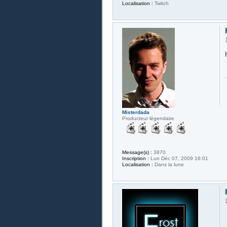
Localisation :
Twitch
Misterdada
Producteur légendaire
Message(s) :
3870
Inscription :
Lun Déc 07, 2009 16:01
Localisation :
Dans la lune