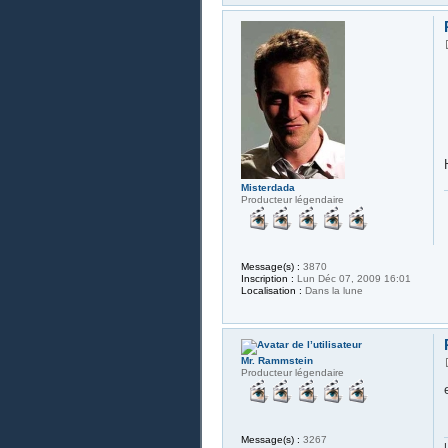
Misterdada
Producteur légendaire
Message(s) :
3870
Inscription :
Lun Déc 07, 2009 16:01
Localisation :
Dans la lune
Mr. Rammstein
Producteur légendaire
Message(s) :
3267