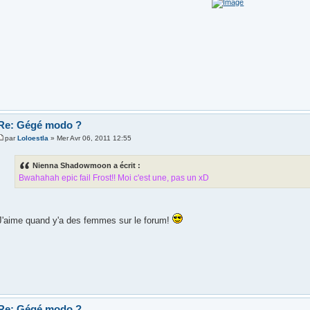
Re: Gégé modo ?
par
Loloestla
» Mer Avr 06, 2011 12:55
Nienna Shadowmoon a écrit :
Bwahahah epic fail Frost!! Moi c'est une, pas un xD
J'aime quand y'a des femmes sur le forum!
Re: Gégé modo ?