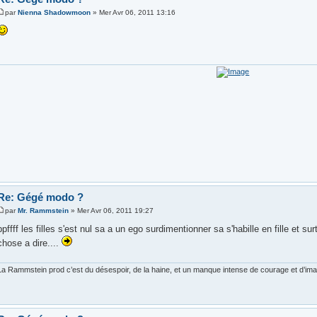
par
Nienna Shadowmoon
» Mer Avr 06, 2011 13:16
Re: Gégé modo ?
par
Mr. Rammstein
» Mer Avr 06, 2011 19:27
ppffff les filles s'est nul sa a un ego surdimentionner sa s'habille en fille et sur
chose a dire....
La Rammstein prod c’est du désespoir, de la haine, et un manque intense de courage et d’imagi