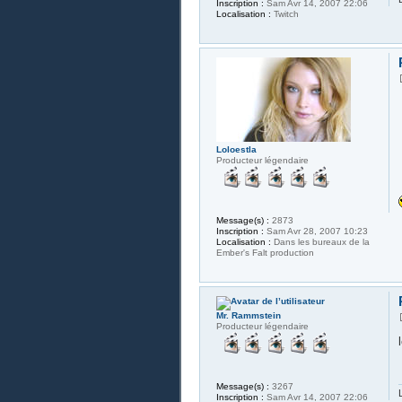
Inscription :
Sam Avr 14, 2007 22:06
Localisation :
Twitch
Loloestla
Producteur légendaire
Message(s) :
2873
Inscription :
Sam Avr 28, 2007 10:23
Localisation :
Dans les bureaux de la
Ember's Falt production
Mr. Rammstein
Producteur légendaire
Message(s) :
3267
Inscription :
Sam Avr 14, 2007 22:06