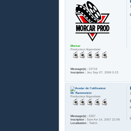
Morcar
Producteur légendaire
Message(s) :
23716
Inscription :
Jeu Sep 07, 2006 0:15
Mr. Rammstein
Producteur légendaire
Message(s) :
3267
Inscription :
Sam Avr 14, 2007 22:06
Localisation :
Twitch