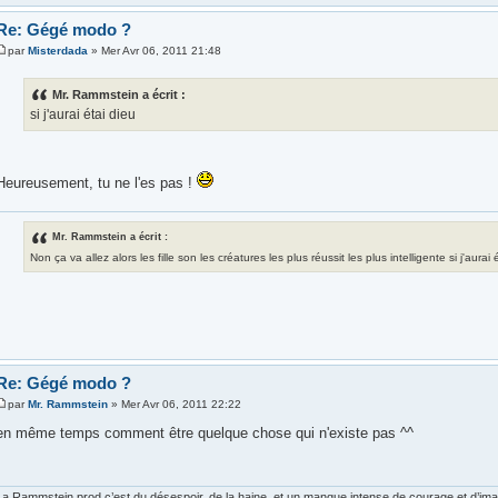
Re: Gégé modo ?
par
Misterdada
» Mer Avr 06, 2011 21:48
Mr. Rammstein a écrit :
si j'aurai étai dieu
Heureusement, tu ne l'es pas !
Mr. Rammstein a écrit :
Non ça va allez alors les fille son les créatures les plus réussit les plus intelligente si j'aura
Re: Gégé modo ?
par
Mr. Rammstein
» Mer Avr 06, 2011 22:22
en même temps comment être quelque chose qui n'existe pas ^^
La Rammstein prod c’est du désespoir, de la haine, et un manque intense de courage et d’imagi