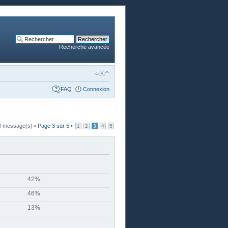
Recherche avancée
FAQ
Connexion
3 message(s) •
Page
3
sur
5
•
1
2
3
4
5
42%
46%
13%