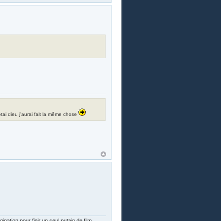
i étai dieu j'aurai fait la même chose
nation pour finir un seul putain de film…