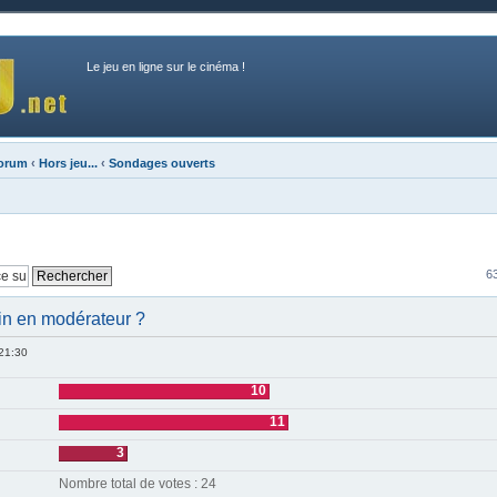
Le jeu en ligne sur le cinéma !
forum
‹
Hors jeu...
‹
Sondages ouverts
6
in en modérateur ?
 21:30
10
11
3
Nombre total de votes : 24