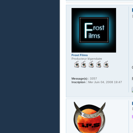
Frost Films
Producteur légendaire
Message(s) :
3357
Inscription :
Mer Juin 04, 2008 19:47