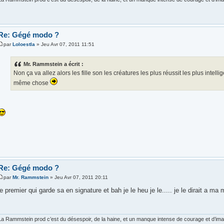
Re: Gégé modo ?
par
Loloestla
» Jeu Avr 07, 2011 11:51
Mr. Rammstein a écrit :
Non ça va allez alors les fille son les créatures les plus réussit les plus intelligen
même chose
Re: Gégé modo ?
par
Mr. Rammstein
» Jeu Avr 07, 2011 20:11
le premier qui garde sa en signature et bah je le heu je le..... je le dirait a ma m
La Rammstein prod c’est du désespoir, de la haine, et un manque intense de courage et d’imagi