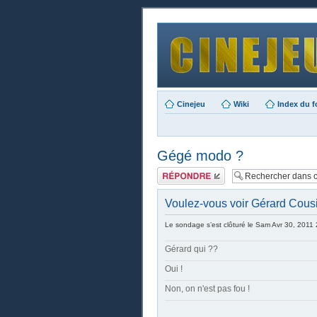
Cinejeu
Wiki
Index du 
Gégé modo ?
Publier une
réponse
Voulez-vous voir Gérard Cous
Le sondage s’est clôturé le Sam Avr 30, 2011
Gérard qui ??
Oui !
Non, on n'est pas fou !