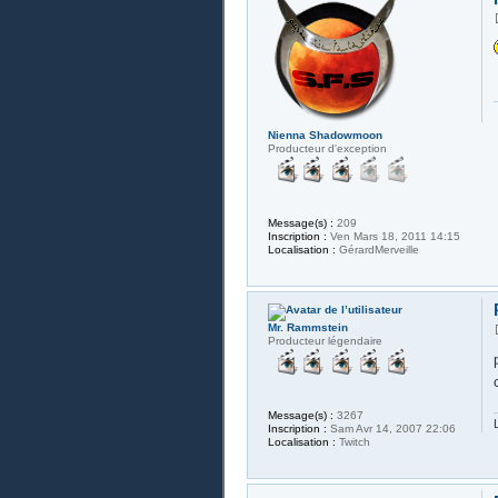
Nienna Shadowmoon
Producteur d'exception
Message(s) :
209
Inscription :
Ven Mars 18, 2011 14:15
Localisation :
GérardMerveille
Mr. Rammstein
Producteur légendaire
Message(s) :
3267
Inscription :
Sam Avr 14, 2007 22:06
Localisation :
Twitch