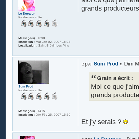
grands producteurs 
Le Docteur
Producteur culte
Message(s) :
1698
Inscription :
Mar Jan 02, 2007 16:23
Localisation :
Saint-Brévin Les Pins
par
Sum Prod
» Dim Ma
Grain a écrit :
Moi ce que j'aim
Sum Prod
Producteur culte
grands producteu
Message(s) :
1415
Inscription :
Dim Fév 25, 2007 15:59
Et j'y serais ?