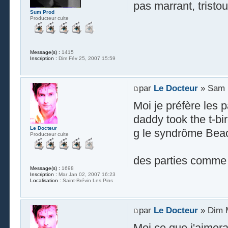
pas marrant, tristo
Sum Prod
Producteur culte
Message(s) :
1415
Inscription :
Dim Fév 25, 2007 15:59
par
Le Docteur
» Sam M
Moi je préfère les p
daddy took the t-bi
Le Docteur
g le syndrôme Bea
Producteur culte
des parties comme f
Message(s) :
1698
Inscription :
Mar Jan 02, 2007 16:23
Localisation :
Saint-Brévin Les Pins
par
Le Docteur
» Dim M
Moi ce que j'aimerai