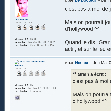
par
Le Docteur
» Dim M
c'est pas à moi de 
Le Docteur
Mais on pourrait j
Producteur culte
d'hollywood ^^
Message(s) :
1698
Quand je dis "Grand
Inscription :
Mar Jan 02, 2007 16:23
Localisation :
Saint-Brévin Les Pins
actif, et sur le jeu e
par
Nestea
» Jeu Mai 0
Nestea
Producteur
Grain a écrit :
c'est pas à moi 
Message(s) :
15
Inscription :
Mer Mai 07, 2008 16:34
Localisation :
Fundanse
Mais on pourrai
d'hollywood ^^