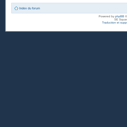
Index du forum
Powered by
phpBB
©
SE Squar
Traduction et suppo