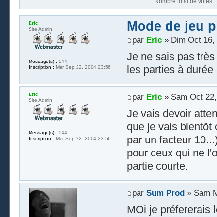
Nombre t
Mode de jeu pr
Eric
Site Admin
par
Eric
» Dim Oct 16, 
Je ne sais pas très
Message(s) :
544
les parties à durée 
Inscription :
Mer Sep 22, 2004 23:56
Eric
par
Eric
» Sam Oct 22,
Site Admin
Je vais devoir atte
que je vais bientôt 
Message(s) :
544
par un facteur 10..
Inscription :
Mer Sep 22, 2004 23:56
pour ceux qui ne l'
partie courte.
par
Sum Prod
» Sam Ma
MOi je préfererais 