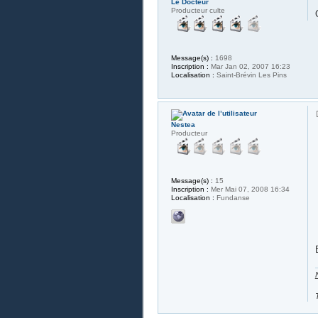
Le Docteur
Producteur culte
Message(s) :
1698
Inscription :
Mar Jan 02, 2007 16:23
Localisation :
Saint-Brévin Les Pins
Nestea
Producteur
Message(s) :
15
Inscription :
Mer Mai 07, 2008 16:34
Localisation :
Fundanse