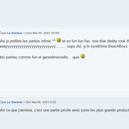
par
Le Docteur
» Sam Mai 05, 2007 20:09
Moi je préfère les parties infinie ^^
et en fun fun fun, now that daddy took th
awayyyyyyyyyyyyyyyyyyyyyyyyy......... oups dsl, g le syndrôme BeachBoys 
des parties comme fun et gerardmerveille... quoi
par
Le Docteur
» Dim Mai 06, 2007 0:22
Moi ce que j'aimerai, c'est une partie privée avec juste les plus grands product