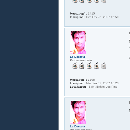
Message(s) :
1415
Inscription :
Dim Fév 25, 2007 15:59
Le Docteur
Producteur culte
Message(s) :
1698
Inscription :
Mar Jan 02, 2007 16:23
Localisation :
Saint-Brévin Les Pins
Le Docteur
Producteur culte