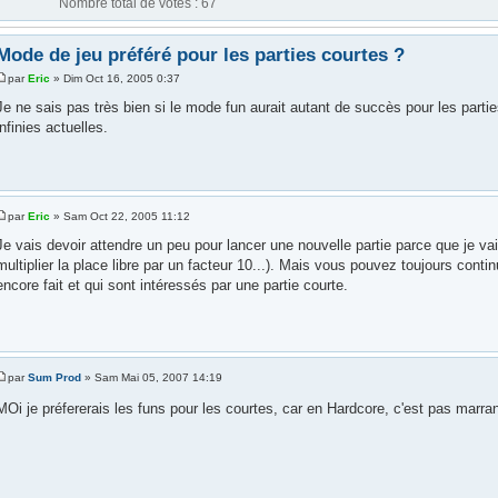
Nombre total de votes : 67
Mode de jeu préféré pour les parties courtes ?
par
Eric
» Dim Oct 16, 2005 0:37
Je ne sais pas très bien si le mode fun aurait autant de succès pour les partie
infinies actuelles.
par
Eric
» Sam Oct 22, 2005 11:12
Je vais devoir attendre un peu pour lancer une nouvelle partie parce que je vai
multiplier la place libre par un facteur 10...). Mais vous pouvez toujours contin
encore fait et qui sont intéressés par une partie courte.
par
Sum Prod
» Sam Mai 05, 2007 14:19
MOi je préfererais les funs pour les courtes, car en Hardcore, c'est pas marran