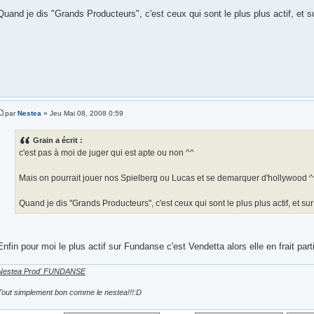
Quand je dis "Grands Producteurs", c'est ceux qui sont le plus plus actif, et sur
par
Nestea
» Jeu Mai 08, 2008 0:59
Grain a écrit :
c'est pas à moi de juger qui est apte ou non ^^
Mais on pourrait jouer nos Spielberg ou Lucas et se demarquer d'hollywood ^
Quand je dis "Grands Producteurs", c'est ceux qui sont le plus plus actif, et sur l
Enfin pour moi le plus actif sur Fundanse c'est Vendetta alors elle en frait par
Nestea Prod' FUNDANSE
Tout simplement bon comme le nestea!!!:D