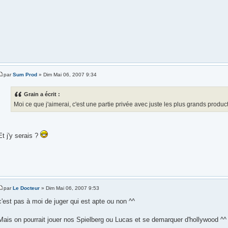
par
Sum Prod
» Dim Mai 06, 2007 9:34
Grain a écrit :
Moi ce que j'aimerai, c'est une partie privée avec juste les plus grands product
Et j'y serais ?
par
Le Docteur
» Dim Mai 06, 2007 9:53
c'est pas à moi de juger qui est apte ou non ^^
Mais on pourrait jouer nos Spielberg ou Lucas et se demarquer d'hollywood ^^