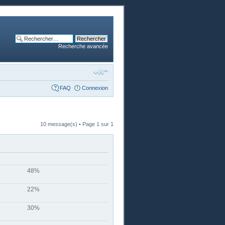
Recherche avancée
FAQ
Connexion
10 message(s) • Page
1
sur
1
48%
22%
30%