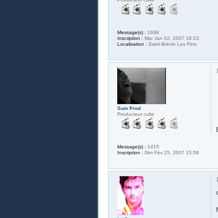
Message(s) :
1698
Inscription :
Mar Jan 02, 2007 16:23
Localisation :
Saint-Brévin Les Pins
Sum Prod
Producteur culte
Message(s) :
1415
Inscription :
Dim Fév 25, 2007 15:59