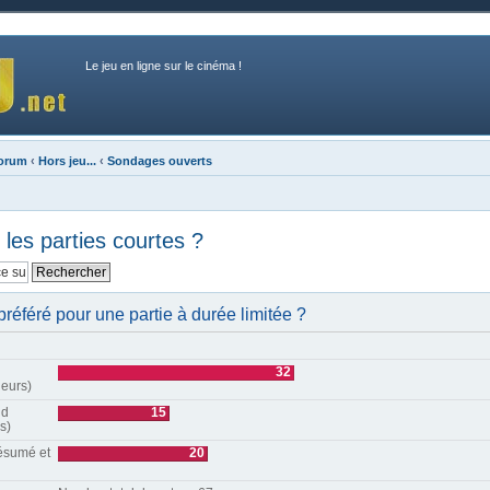
Le jeu en ligne sur le cinéma !
forum
‹
Hors jeu...
‹
Sondages ouverts
les parties courtes ?
préféré pour une partie à durée limitée ?
32
ueurs)
nd
15
s)
résumé et
20