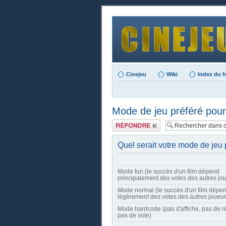
Cinejeu
Wiki
Index du 
Mode de jeu préféré pour 
Publier une
réponse
Quel serait votre mode de jeu 
Mode fun (le succès d'un film dépend
principalement des votes des autres jo
Mode normal (le succès d'un film dépe
légèrement des votes des autres joueur
Mode hardcode (pas d'affiche, pas de 
pas de vote)