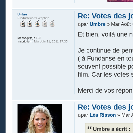
Re: Votes des 
Umbre
Producteur d'exception
par
Umbre
» Mar Août 
Et bien, voilà une n
Message(s) :
108
Inscription :
Mar Juin 21, 2011 17:35
Je continue de pen
( à Fundanse en tou
souvent possible p
film. Car les votes 
Merci de vos répon
Re: Votes des 
par
Léa Risson
» Mar A
Umbre a écrit :