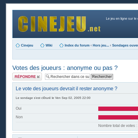
Le jeu en ligne sur le
Cinejeu
Wiki
Index du forum
‹
Hors jeu...
‹
Sondages ouver
Votes des joueurs : anonyme ou pas ?
Publier une
réponse
Le vote des joueurs devrait il rester anonyme ?
Le sondage s’est clôturé le Ven Sep 02, 2005 22:00
Oui
Non
Nombre t