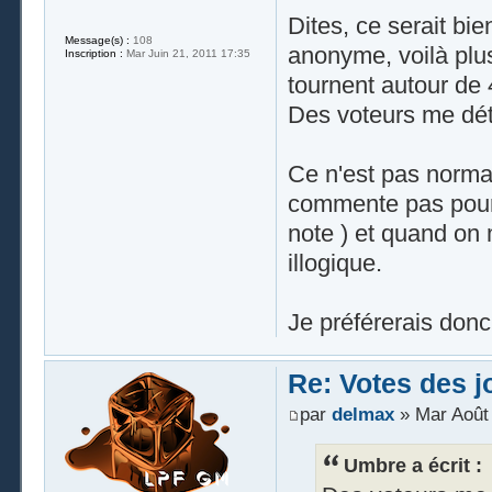
Dites, ce serait bie
Message(s) :
108
anonyme, voilà plu
Inscription :
Mar Juin 21, 2011 17:35
tournent autour de 
Des voteurs me déte
Ce n'est pas norma
commente pas pour 
note ) et quand on
illogique.
Je préférerais donc
Re: Votes des 
par
delmax
» Mar Août 
Umbre a écrit :