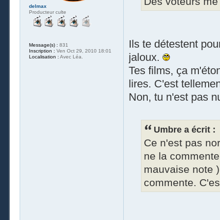
Des voteurs me d
delmax
Producteur culte
Ils te détestent po
Message(s) :
831
Inscription :
Ven Oct 29, 2010 18:01
jaloux.
Localisation :
Avec Léa.
Tes films, ça m'éto
lires. C'est telleme
Non, tu n'est pas nu
Umbre a écrit :
Ce n'est pas no
ne la commente p
mauvaise note )
commente. C'est