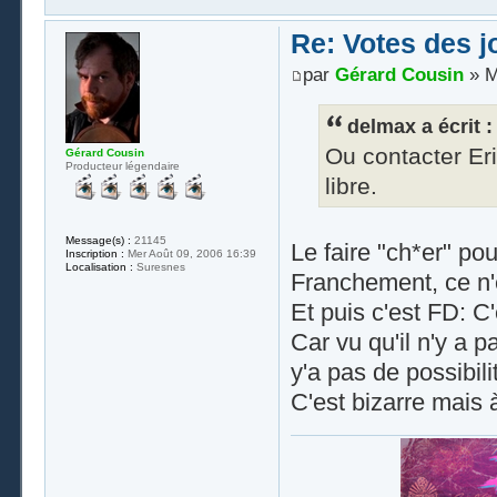
Re: Votes des 
par
Gérard Cousin
» M
delmax a écrit :
Ou contacter Er
Gérard Cousin
Producteur légendaire
libre.
Message(s) :
21145
Le faire "ch*er" po
Inscription :
Mer Août 09, 2006 16:39
Localisation :
Suresnes
Franchement, ce n'e
Et puis c'est FD: C
Car vu qu'il n'y a 
y'a pas de possibil
C'est bizarre mais