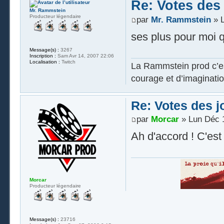
Re: Votes des
Mr. Rammstein
Producteur légendaire
par
Mr. Rammstein
» L
ses plus pour moi q
Message(s) :
3267
Inscription :
Sam Avr 14, 2007 22:06
Localisation :
Twitch
La Rammstein prod c’es
courage et d’imaginatio
Re: Votes des 
par
Morcar
» Lun Déc 1
Ah d'accord ! C'est
Morcar
Producteur légendaire
Message(s) :
23716