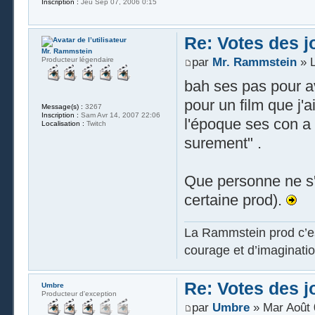
Inscription :
Jeu Sep 07, 2006 0:15
Re: Votes des 
Mr. Rammstein
Producteur légendaire
par
Mr. Rammstein
» L
bah ses pas pour av
pour un film que j'
Message(s) :
3267
Inscription :
Sam Avr 14, 2007 22:06
l'époque ses con a 
Localisation :
Twitch
surement" .
Que personne ne s'i
certaine prod).
La Rammstein prod c’es
courage et d’imaginatio
Re: Votes des 
Umbre
Producteur d'exception
par
Umbre
» Mar Août 