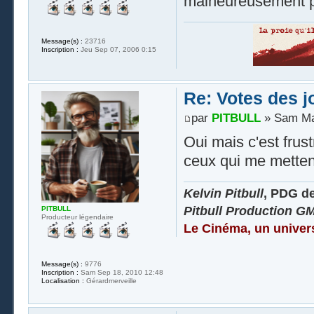
malheureusement pa
Message(s) :
23716
Inscription :
Jeu Sep 07, 2006 0:15
Re: Votes des 
par
PITBULL
» Sam Mar
Oui mais c'est frus
ceux qui me metten
Kelvin Pitbull
, PDG d
Pitbull Production G
PITBULL
Producteur légendaire
Le Cinéma, un univer
Message(s) :
9776
Inscription :
Sam Sep 18, 2010 12:48
Localisation :
Gérardmerveille