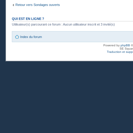
Retour vers Sondages ouverts
QUI EST EN LIGNE ?
Utilisateur(s) parcourant ce forum : Aucun utilisateur inscrit et 3 invité(s)
Index du forum
Powered by
phpBB
©
SE Squar
Traduction et suppo