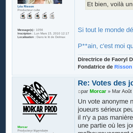
Et bien, voilà un
Léa Risson
Producteur culte
Si tout le monde d
Message(s) :
1056
Inscription :
Lun Mars 15, 2010 12:17
Localisation :
Dans le lit de Delmax
P**ain, c'est moi qu
Directrice de Faoryl D
Fondatrice de
Risson
Re: Votes des 
par
Morcar
» Mar Août 
Un vote anonyme ne
joueurs sérieux pe
il n'y a pas manièr
une partie où les j
Morcar
Producteur légendaire