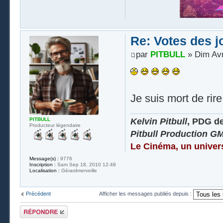
Re: Votes des 
par
PITBULL
» Dim Avr
Je suis mort de ri
Kelvin Pitbull
, PDG d
PITBULL
Producteur légendaire
Pitbull Production G
Le Cinéma, un univer
Message(s) :
9776
Inscription :
Sam Sep 18, 2010 12:48
Localisation :
Gérardmerveille
Précédent
Afficher les messages publiés depuis :
Publier une
réponse