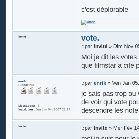
c'est déplorable
vote.
Invité
par
Invité
» Dim Nov 05
Moi je dit les vote
que filmstar à cité 
enrik
par
enrik
» Ven Jan 05,
Producteur
je sais pas trop ou 
de voir qui vote po
Message(s) :
8
descendre les note 
Inscription :
Jeu Jan 04, 2007 21:27
Invité
par
Invité
» Mer Fév 14
moi je suis pour le