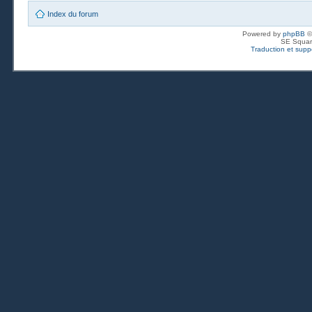
Index du forum
Powered by
phpBB
©
SE Squar
Traduction et suppo