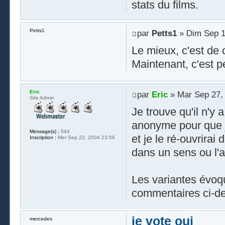
stats du films.
Petts1
par
Petts1
» Dim Sep 1
Le mieux, c'est de 
Maintenant, c'est pe
Eric
par
Eric
» Mar Sep 27,
Site Admin
Je trouve qu'il n'y
anonyme pour que j
Message(s) :
544
et je le ré-ouvrira
Inscription :
Mer Sep 22, 2004 23:56
dans un sens ou l'
Les variantes évoq
commentaires ci-de
je vote oui
mercedes