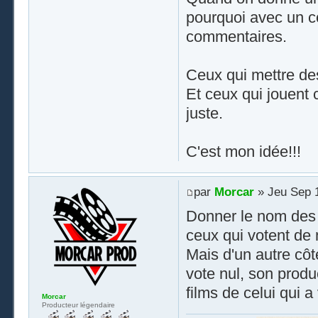
pourquoi avec un c
commentaires.
Ceux qui mettre des
Et ceux qui jouent 
juste.
C'est mon idée!!!
par
Morcar
» Jeu Sep 1
Donner le nom des 
ceux qui votent de 
Mais d'un autre côt
vote nul, son produc
films de celui qui 
Morcar
Producteur légendaire