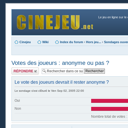
Le jeu en ligne sur le
Cinejeu
Wiki
Index du forum
‹
Hors jeu...
‹
Sondages ouver
Votes des joueurs : anonyme ou pas ?
Publier une
réponse
Le vote des joueurs devrait il rester anonyme ?
Le sondage s’est clôturé le Ven Sep 02, 2005 22:00
Oui
Non
Nombre t