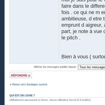
faire dans le differ
fois . ce qui ne m 
ambitieuse, d etre 
emprunt d aigreur, 
part, je note à vue d
le pitch .
Bien à vous ( surt
Afficher les messages publiés depuis :
Publier une
réponse
Retour vers Sondages ouverts
QUI EST EN LIGNE ?
Utilisateur(s) parcourant ce forum : Aucun utilisateur inscrit et 3 invité(s)