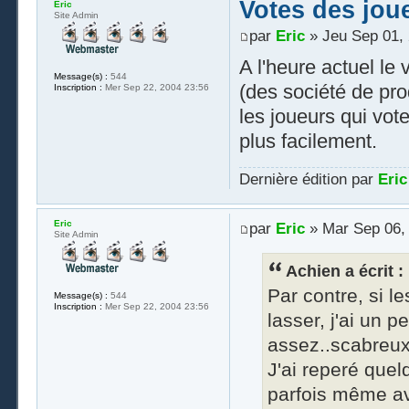
Votes des jou
Eric
Site Admin
par
Eric
» Jeu Sep 01, 
A l'heure actuel le
Message(s) :
544
(des société de pro
Inscription :
Mer Sep 22, 2004 23:56
les joueurs qui vot
plus facilement.
Dernière édition par
Eric
Eric
par
Eric
» Mar Sep 06,
Site Admin
Achien a écrit :
Par contre, si l
Message(s) :
544
Inscription :
Mer Sep 22, 2004 23:56
lasser, j'ai un 
assez..scabreux
J'ai reperé quelq
parfois même av