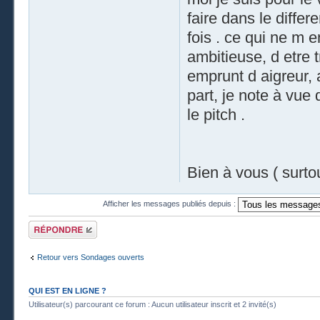
faire dans le differ
fois . ce qui ne m 
ambitieuse, d etre 
emprunt d aigreur, 
part, je note à vue d
le pitch .
Bien à vous ( surt
Afficher les messages publiés depuis :
Publier une
réponse
Retour vers Sondages ouverts
QUI EST EN LIGNE ?
Utilisateur(s) parcourant ce forum : Aucun utilisateur inscrit et 2 invité(s)