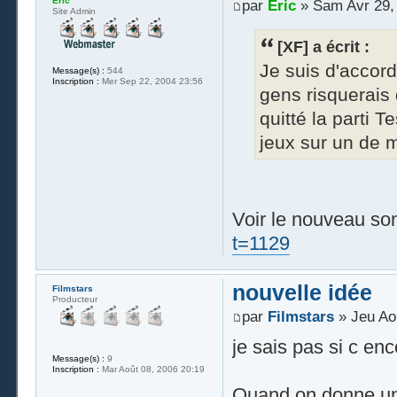
Eric
par
Eric
» Sam Avr 29,
Site Admin
[XF] a écrit :
Je suis d'accor
Message(s) :
544
Inscription :
Mer Sep 22, 2004 23:56
gens risquerais 
quitté la parti 
jeux sur un de m
Voir le nouveau so
t=1129
nouvelle idée
Filmstars
Producteur
par
Filmstars
» Jeu Ao
je sais pas si c enc
Message(s) :
9
Inscription :
Mar Août 08, 2006 20:19
Quand on donne une