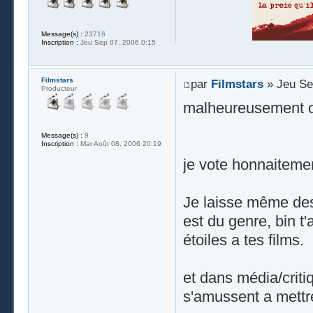
Message(s) :
23716
Inscription :
Jeu Sep 07, 2006 0:15
Filmstars
par
Filmstars
» Jeu Se
Producteur
malheureusement oui
Message(s) :
9
Inscription :
Mar Août 08, 2006 20:19
je vote honnaitement
Je laisse même des
est du genre, bin t
étoiles a tes films.
et dans média/critiq
s'amussent a mettr