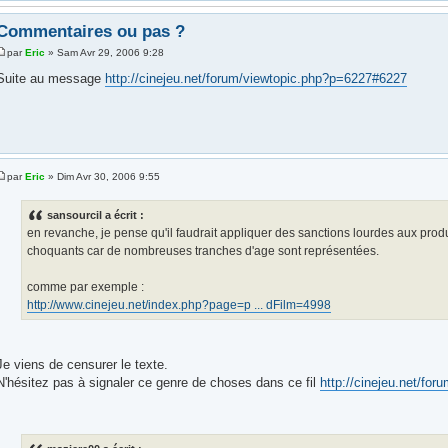
Commentaires ou pas ?
par
Eric
» Sam Avr 29, 2006 9:28
Suite au message
http://cinejeu.net/forum/viewtopic.php?p=6227#6227
par
Eric
» Dim Avr 30, 2006 9:55
sansourcil a écrit :
en revanche, je pense qu'il faudrait appliquer des sanctions lourdes aux pro
choquants car de nombreuses tranches d'age sont représentées.
comme par exemple :
http://www.cinejeu.net/index.php?page=p ... dFilm=4998
Je viens de censurer le texte.
N'hésitez pas à signaler ce genre de choses dans ce fil
http://cinejeu.net/fo