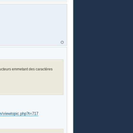
ducteurs emmetant des caractères
rum/viewtopic.php?t=717