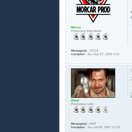
Morcar
Producteur légendaire
Message(s) :
23716
Inscription :
Jeu Sep 07, 2006 0:15
Great
Producteur culte
Message(s) :
1497
Inscription :
Jeu Juil 05, 2007 21:03