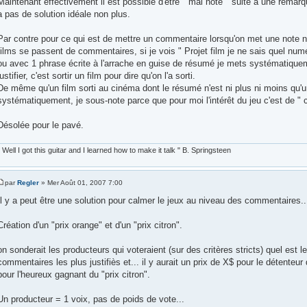
Maintenant effectivement il est possible d'être " mal noté " suite à une remarqu
a pas de solution idéale non plus.
Par contre pour ce qui est de mettre un commentaire lorsqu'on met une note nu
films se passent de commentaires, si je vois " Projet film je ne sais quel nu
ou avec 1 phrase écrite à l'arrache en guise de résumé je mets systématiquem
justifier, c'est sortir un film pour dire qu'on l'a sorti.
De même qu'un film sorti au cinéma dont le résumé n'est ni plus ni moins qu'un 
systématiquement, je sous-note parce que pour moi l'intérêt du jeu c'est de " 
Désolée pour le pavé.
" Well I got this guitar and I learned how to make it talk " B. Springsteen
par
Regler
» Mer Août 01, 2007 7:00
Il y a peut être une solution pour calmer le jeux au niveau des commentaires..
Création d'un "prix orange" et d'un "prix citron".
on sonderait les producteurs qui voteraient (sur des critères stricts) quel est 
commentaires les plus justifiès et... il y aurait un prix de X$ pour le détenteu
pour l'heureux gagnant du "prix citron".
Un producteur = 1 voix, pas de poids de vote...