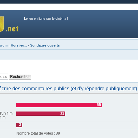
Le jeu en ligne sur le cinéma !
forum
‹
Hors jeu...
‹
Sondages ouverts
 d'écrire des commentaires publics (et d'y répondre publiquement)
55
'un film
31
film
3
Nombre total de votes : 89