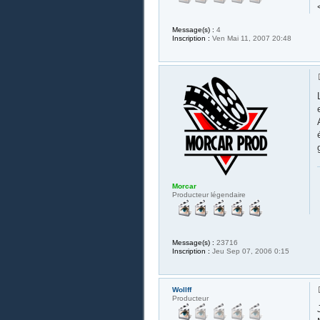
Message(s) :
4
Inscription :
Ven Mai 11, 2007 20:48
Morcar
Producteur légendaire
Message(s) :
23716
Inscription :
Jeu Sep 07, 2006 0:15
Wollff
Producteur