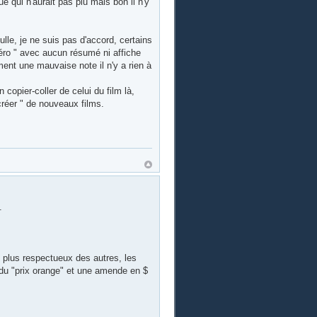
e qui n'aurait pas plu mais bon il n'y
lle, je ne suis pas d'accord, certains
méro " avec aucun résumé ni affiche
ent une mauvaise note il n'y a rien à
copier-coller de celui du film là,
créer " de nouveaux films.
.
le plus respectueux des autres, les
r du "prix orange" et une amende en $