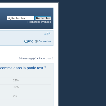
Recherche avancée
FAQ
Connexion
14 message(s) • Page
1
sur
1
 comme dans la partie test ?
62%
35%
3%