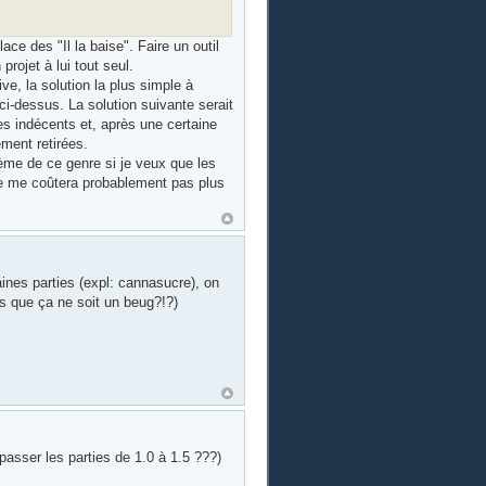
lace des "Il la baise". Faire un outil
projet à lui tout seul.
, la solution la plus simple à
 ci-dessus. La solution suivante serait
es indécents et, après une certaine
ment retirées.
ème de ce genre si je veux que les
ne me coûtera probablement pas plus
nes parties (expl: cannasucre), on
ns que ça ne soit un beug?!?)
 passer les parties de 1.0 à 1.5 ???)