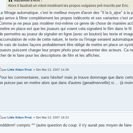
maziere00 a écrit :
Alors il faudrait un robot modérant les propos vulgaires pré-inscrits par Eric.
Le filtrage automatique, c'est le meilleur moyen d'avoir des "Il la b_a|se" à la p
qui arrive à filtrer complètement les propos indécents et ses variantes c'est un 
Comme je ne peux pas modérer moi-même ce genre de chose de manière active
mettre en place est que les joueurs qui voient cela signalent le film dans le fil
de permettre au joueur de signaler en ligne (avec un bouton) les texte et imag
accumulation de vote de cette nature, le texte ou l'image seraient automatique
Je vais de toutes façons probablement être obligé de mettre en place un syst
joueurs puissent charger leur propre photo pour représenter des acteurs. Ca 
cher de le faire pour les descriptions de film et les affiches.
par
Little Kitten Prod.
» Dim Mai 13, 2007 14:28
Pour les commentaires, sans hésiter! mais je trouve dommage que dans certai
ne puisse pas en mettre alors que dans d'autres (geradmerveille) si.... (à moi
par
Little Kitten Prod.
» Dim Mai 13, 2007 18:23
mdddrrrrr! compris ^^ (autre question du coup: il n'y aurait pas moyen de faire