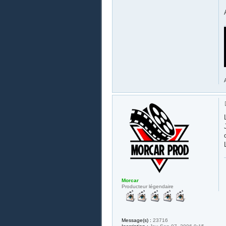
Morcar
Producteur légendaire
Message(s) :
23716