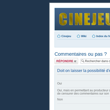
Cinejeu
Wiki
Index du 
Commentaires ou pas ?
Publier une
réponse
Doit on laisser la possibilité
Oui
Oui, mais en permettant au producteur d
de censurer des commentaires sur son 
Non