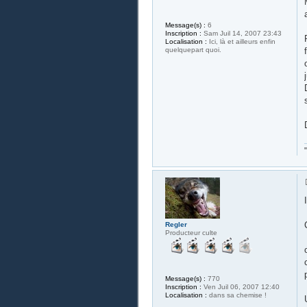
Message(s) :
6
Inscription :
Sam Juil 14, 2007 23:43
Localisation :
Ici, là et ailleurs enfin
quelquepart quoi.
Regler
Producteur culte
Message(s) :
770
Inscription :
Ven Juil 06, 2007 12:40
Localisation :
dans sa chemise !