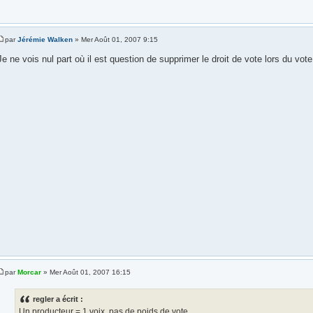
par
Jérémie Walken
» Mer Août 01, 2007 9:15
Je ne vois nul part où il est question de supprimer le droit de vote lors du vote
par
Morcar
» Mer Août 01, 2007 16:15
regler a écrit :
Un producteur = 1 voix, pas de poids de vote...