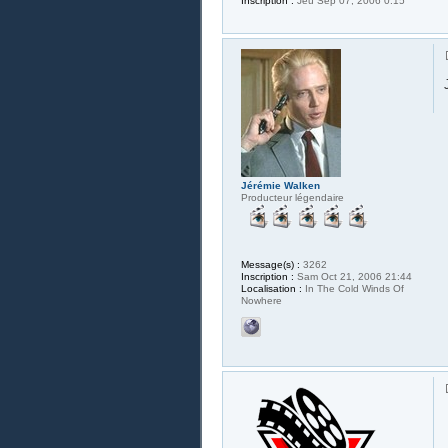
Inscription :
Jeu Sep 07, 2006 0:15
Jérémie Walken
Producteur légendaire
Message(s) :
3262
Inscription :
Sam Oct 21, 2006 21:44
Localisation :
In The Cold Winds Of
Nowhere