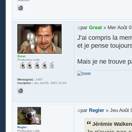
Nowhere
par
Great
» Mer Août 0
J'ai compris la me
et je pense toujours
Great
Mais je ne trouve p
Producteur culte
Message(s) :
1497
Inscription :
Jeu Juil 05, 2007 21:03
par
Regler
» Jeu Août 
Jérémie Walken 
Regler
Je n'avais pas c
Producteur culte