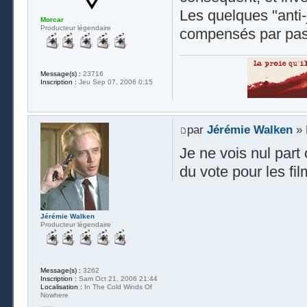
Les quelques "anti
Morcar
Producteur légendaire
compensés par pa
Message(s) :
23716
Inscription :
Jeu Sep 07, 2006 0:15
par
Jérémie Walken
» 
Je ne vois nul part 
du vote pour les fil
Jérémie Walken
Producteur légendaire
Message(s) :
3262
Inscription :
Sam Oct 21, 2006 21:44
Localisation :
In The Cold Winds Of
Nowhere