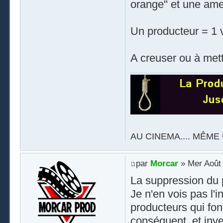
orange" et une amen
Un producteur = 1 v
A creuser ou à mett
AU CINEMA.... MÊME 
par
Morcar
» Mer Août 
La suppression du 
Je n'en vois pas l'i
producteurs qui fon
conséquent, et inv