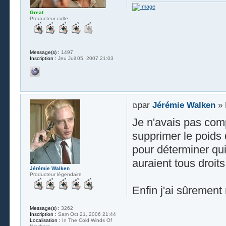
Great
Producteur culte
Message(s) :
1497
Inscription :
Jeu Juil 05, 2007 21:03
par
Jérémie Walken
» 
Je n'avais pas comp
supprimer le poids 
pour déterminer qui
auraient tous droit
Jérémie Walken
Producteur légendaire
Enfin j'ai sûrement
Message(s) :
3262
Inscription :
Sam Oct 21, 2006 21:44
Localisation :
In The Cold Winds Of