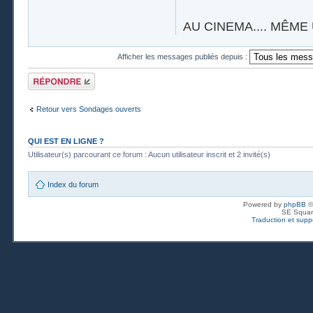
AU CINEMA.... MÊME 
Afficher les messages publiés depuis :
Publier une
réponse
Retour vers Sondages ouverts
QUI EST EN LIGNE ?
Utilisateur(s) parcourant ce forum : Aucun utilisateur inscrit et 2 invité(s)
Index du forum
Powered by
phpBB
©
SE Squar
Traduction et suppo