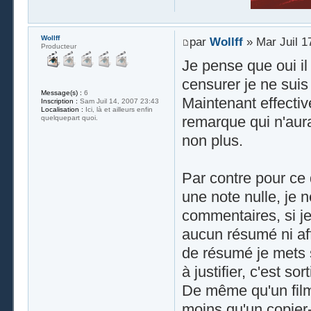
Wollff
par
Wollff
» Mar Juil 1
Producteur
Je pense que oui il 
censurer je ne suis
Message(s) :
6
Maintenant effective
Inscription :
Sam Juil 14, 2007 23:43
Localisation :
Ici, là et ailleurs enfin
remarque qui n'aura
quelquepart quoi.
non plus.
Par contre pour ce
une note nulle, je 
commentaires, si je
aucun résumé ni aff
de résumé je mets 
à justifier, c'est sor
De même qu'un film 
moins qu'un copier-