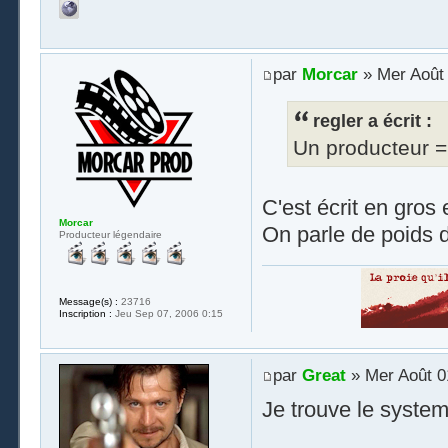
par
Morcar
» Mer Août 
regler a écrit :
Un producteur = 
C'est écrit en gros
Morcar
On parle de poids d
Producteur légendaire
Message(s) :
23716
Inscription :
Jeu Sep 07, 2006 0:15
par
Great
» Mer Août 0
Je trouve le system