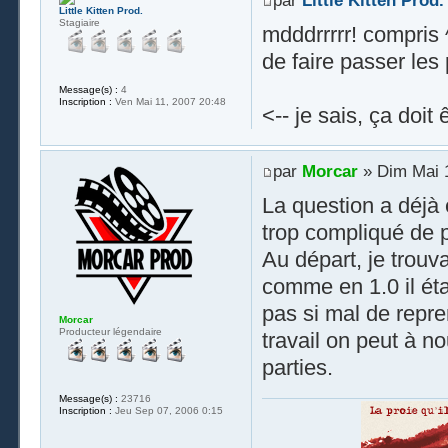
par
Little Kitten Prod.
Little Kitten Prod.
Stagiaire
mdddrrrrr! compris 
de faire passer les 
Message(s) :
4
Inscription :
Ven Mai 11, 2007 20:48
<-- je sais, ça doit
par
Morcar
» Dim Mai 1
La question a déjà é
trop compliqué de p
Au départ, je trouv
comme en 1.0 il éta
pas si mal de repre
Morcar
Producteur légendaire
travail on peut à 
parties.
Message(s) :
23716
Inscription :
Jeu Sep 07, 2006 0:15