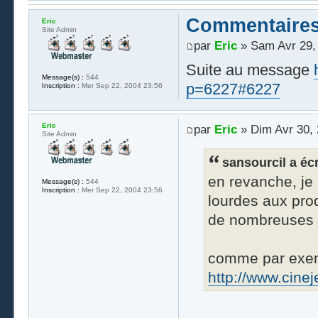
Commentaires
Eric
Site Admin
par
Eric
» Sam Avr 29,
Suite au message
Message(s) :
544
p=6227#6227
Inscription :
Mer Sep 22, 2004 23:56
Eric
par
Eric
» Dim Avr 30, 
Site Admin
sansourcil a écri
en revanche, je 
Message(s) :
544
Inscription :
Mer Sep 22, 2004 23:56
lourdes aux pro
de nombreuses t
comme par exem
http://www.cine