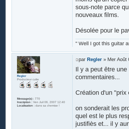
sous-note parce que 
nouveaux films.
Désolée pour le pa
" Well I got this guitar
par
Regler
» Mer Août 
Il y a peut être un
commentaires...
Regler
Producteur culte
Création d'un "prix 
Message(s) :
770
Inscription :
Ven Juil 06, 2007 12:40
Localisation :
dans sa chemise !
on sonderait les pro
quel est le plus re
justifiès et... il y 