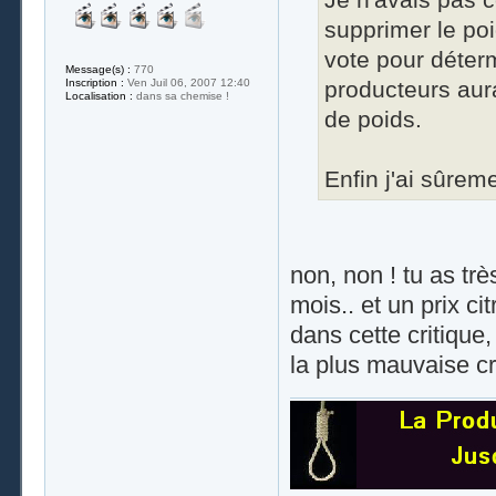
supprimer le poi
vote pour déterm
Message(s) :
770
producteurs aura
Inscription :
Ven Juil 06, 2007 12:40
Localisation :
dans sa chemise !
de poids.
Enfin j'ai sûrem
non, non ! tu as tr
mois.. et un prix cit
dans cette critique,
la plus mauvaise cr