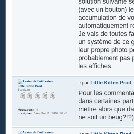
solution suivante s
(avec un bouton) le
accumulation de vot
automatiquement re
Je vais de toutes f
un système de ce ge
leur propre photo 
probablement pas pl
les affiches.
par
Little Kitten Prod.
Little Kitten Prod.
Stagiaire
Pour les commentai
dans certaines part
mettre alors que da
Message(s) :
4
Inscription :
Ven Mai 11, 2007 20:48
ne soit un beug?!?)