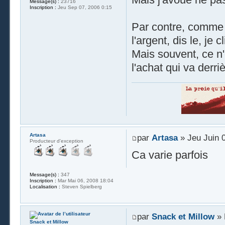
Message(s) :
23716
Inscription :
Jeu Sep 07, 2006 0:15
Par contre, comme l'
l'argent, dis le, je
Mais souvent, ce n'
l'achat qui va derri
Artasa
par
Artasa
» Jeu Juin 
Producteur d'exception
Ca varie parfois
Message(s) :
347
Inscription :
Mar Mai 06, 2008 18:04
Localisation :
Steven Spielberg
par
Snack et Millow
» 
Snack et Millow