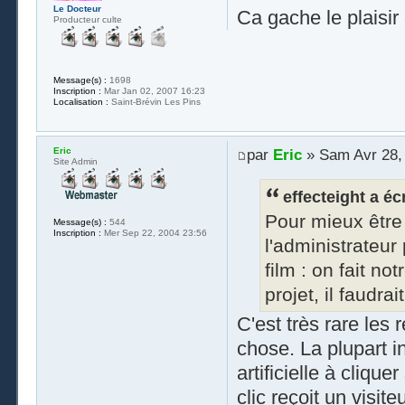
Le Docteur
Ca gache le plaisir
Producteur culte
Message(s) :
1698
Inscription :
Mar Jan 02, 2007 16:23
Localisation :
Saint-Brévin Les Pins
Eric
par
Eric
» Sam Avr 28,
Site Admin
effecteight a écr
Pour mieux être 
Message(s) :
544
Inscription :
Mer Sep 22, 2004 23:56
l'administrateur
film : on fait no
projet, il faudra
C'est très rare les 
chose. La plupart i
artificielle à clique
clic reçoit un visit