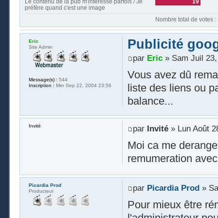
Le contenu de la pub m'intéresse parfois / Je
19
préfère quand c'est une image
Nombre t
Publicité goo
Eric
Site Admin
par
Eric
» Sam Juil 23,
Vous avez dû remarq
Message(s) :
544
liste des liens ou 
Inscription :
Mer Sep 22, 2004 23:56
balance...
Invité
par
Invité
» Lun Août 2
Moi ca me derange pa
remumeration avec c
Picardia Prod
par
Picardia Prod
» Sa
Producteur
Pour mieux être rém
l'administrateur pou