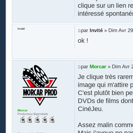
clique sur un lien r
intéressé spontané
Invité
par
Invité
» Dim Avr 29
ok !
par
Morcar
» Dim Avr 2
Je clique très rarem
image qui m'attire p
C'est plutôt bien 
DVDs de films dont l
CinéJeu.
Morcar
Producteur légendaire
Assez malin comm
Mais j'avoue ne pas 