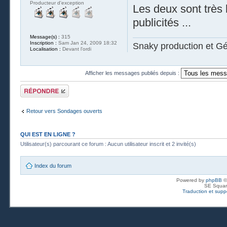
Producteur d'exception
Les deux sont très 
publicités ...
Message(s) :
315
Inscription :
Sam Jan 24, 2009 18:32
Snaky production et G
Localisation :
Devant l'ordi
Afficher les messages publiés depuis :
Publier une
réponse
Retour vers Sondages ouverts
QUI EST EN LIGNE ?
Utilisateur(s) parcourant ce forum : Aucun utilisateur inscrit et 2 invité(s)
Index du forum
Powered by
phpBB
©
SE Squar
Traduction et suppo