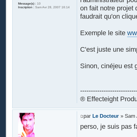
Message(s) :
10
on fait notre projet 
Inscription :
Sam Avr 28, 2007 16:14
faudrait qu'on cliqu
Exemple le site
ww
C'est juste une simp
Sinon, cinéjeu est g
--------------------------
® Effecteight Produc
par
Le Docteur
» Sam A
perso, je suis pas f