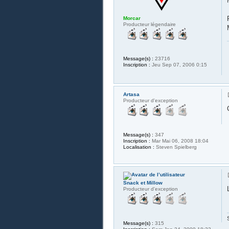
Morcar
Producteur légendaire
Message(s) :
23716
Inscription :
Jeu Sep 07, 2006 0:15
Artasa
Producteur d'exception
Message(s) :
347
Inscription :
Mar Mai 06, 2008 18:04
Localisation :
Steven Spielberg
Snack et Millow
Producteur d'exception
Message(s) :
315