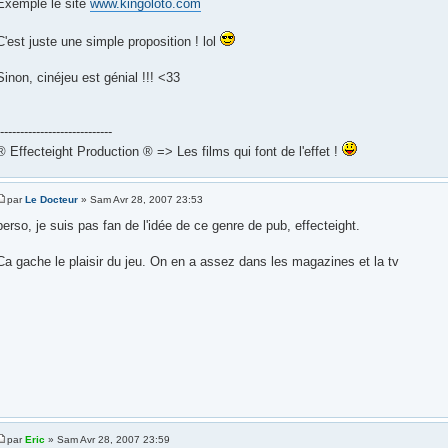
Exemple le site
www.kingoloto.com
C'est juste une simple proposition ! lol
Sinon, cinéjeu est génial !!! <33
----------------------------
® Effecteight Production ® => Les films qui font de l'effet !
par
Le Docteur
» Sam Avr 28, 2007 23:53
perso, je suis pas fan de l'idée de ce genre de pub, effecteight.
Ca gache le plaisir du jeu. On en a assez dans les magazines et la tv
par
Eric
» Sam Avr 28, 2007 23:59