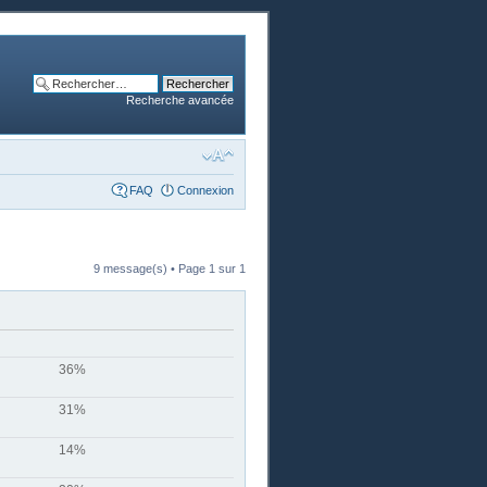
Recherche avancée
FAQ
Connexion
9 message(s) • Page
1
sur
1
36%
31%
14%