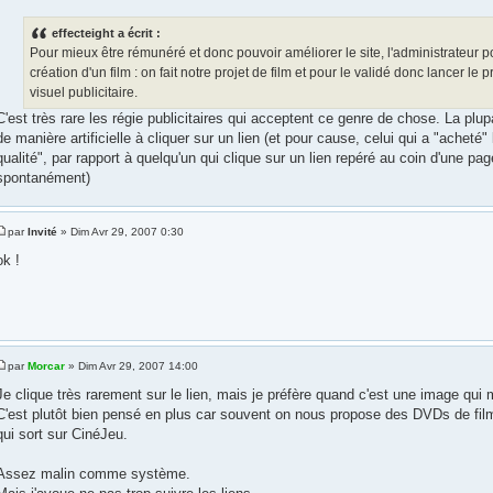
effecteight a écrit :
Pour mieux être rémunéré et donc pouvoir améliorer le site, l'administrateur po
création d'un film : on fait notre projet de film et pour le validé donc lancer le pr
visuel publicitaire.
C'est très rare les régie publicitaires qui acceptent ce genre de chose. La plup
de manière artificielle à cliquer sur un lien (et pour cause, celui qui a "acheté" l
qualité", par rapport à quelqu'un qui clique sur un lien repéré au coin d'une pag
spontanément)
par
Invité
» Dim Avr 29, 2007 0:30
ok !
par
Morcar
» Dim Avr 29, 2007 14:00
Je clique très rarement sur le lien, mais je préfère quand c'est une image qui m
C'est plutôt bien pensé en plus car souvent on nous propose des DVDs de films
qui sort sur CinéJeu.
Assez malin comme système.