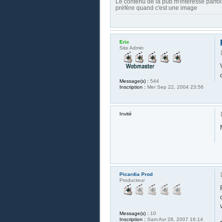
Le contenu de la pub m'intéresse parfoi
préfère quand c'est une image
Eric
Site Admin
Message(s) :
544
Inscription :
Mer Sep 22, 2004 23:56
Invité
Picardia Prod
Producteur
Message(s) :
10
Inscription :
Sam Avr 28, 2007 16:14