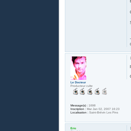
-
Le Docteur
Producteur culte
Message(s) :
1698
Inscription :
Mar Jan 02, 2007 16:23
Localisation :
Saint-Brévin Les Pins
Eric