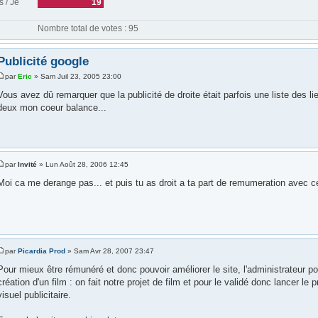
s / Je
19
Nombre total de votes : 95
Publicité google
par
Eric
» Sam Juil 23, 2005 23:00
Vous avez dû remarquer que la publicité de droite était parfois une liste des l
deux mon coeur balance...
par
Invité
» Lun Août 28, 2006 12:45
Moi ca me derange pas... et puis tu as droit a ta part de remumeration avec ce 
par
Picardia Prod
» Sam Avr 28, 2007 23:47
Pour mieux être rémunéré et donc pouvoir améliorer le site, l'administrateur pou
création d'un film : on fait notre projet de film et pour le validé donc lancer le pr
visuel publicitaire.