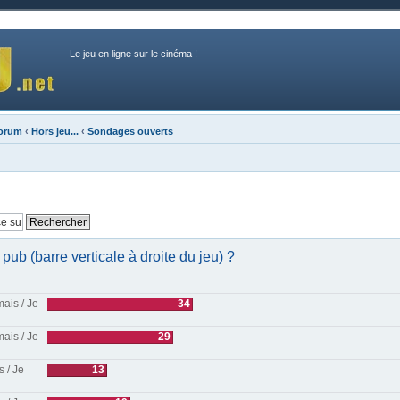
Le jeu en ligne sur le cinéma !
forum
‹
Hors jeu...
‹
Sondages ouverts
b (barre verticale à droite du jeu) ?
ais / Je
34
ais / Je
29
s / Je
13