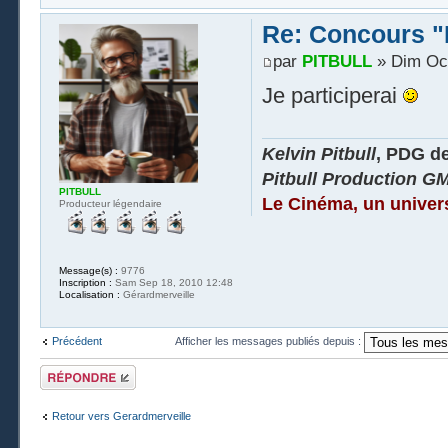
Re: Concours "
par
PITBULL
» Dim Oct
Je participerai
Kelvin Pitbull
, PDG d
Pitbull Production G
PITBULL
Le Cinéma, un univer
Producteur légendaire
Message(s) :
9776
Inscription :
Sam Sep 18, 2010 12:48
Localisation :
Gérardmerveille
Précédent
Afficher les messages publiés depuis :
Publier une
réponse
Retour vers Gerardmerveille