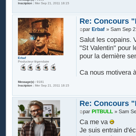
Inscription :
Mer Sep 21, 2011 18:15
Re: Concours "
par
Erbaf
» Sam Sep 21
Salut les copains. 
"St Valentin" pour 
pour la dernière s
Erbaf
Producteur légendaire
Ca nous motivera à
Message(s) :
9181
Inscription :
Mer Sep 21, 2011 18:15
Re: Concours "
par
PITBULL
» Sam Sep
Ca me va
Je suis entrain d'é