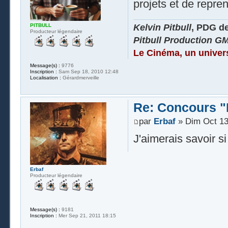
projets et de repren
Kelvin Pitbull
, PDG d
PITBULL
Producteur légendaire
Pitbull Production G
Le Cinéma, un univer
Message(s) :
9776
Inscription :
Sam Sep 18, 2010 12:48
Localisation :
Gérardmerveille
Re: Concours "
par
Erbaf
» Dim Oct 13
J'aimerais savoir si
Erbaf
Producteur légendaire
Message(s) :
9181
Inscription :
Mer Sep 21, 2011 18:15