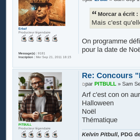
Morcar a écrit :
Mais c'est qu'ell
Erbaf
Producteur légendaire
On programme défi
pour la date de No
Message(s) :
9181
Inscription :
Mer Sep 21, 2011 18:15
Re: Concours "
par
PITBULL
» Sam Sep
Arf c'est con on aur
Halloween
Noël
Thématique
PITBULL
Producteur légendaire
Kelvin Pitbull
, PDG d