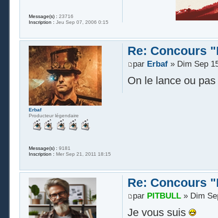
Message(s) :
23716
Inscription :
Jeu Sep 07, 2006 0:15
Re: Concours "
par
Erbaf
» Dim Sep 15
On le lance ou pas
Erbaf
Producteur légendaire
Message(s) :
9181
Inscription :
Mer Sep 21, 2011 18:15
Re: Concours "
par
PITBULL
» Dim Sep
Je vous suis