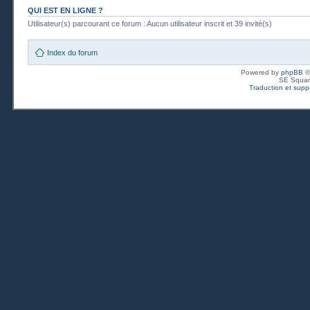
QUI EST EN LIGNE ?
Utilisateur(s) parcourant ce forum : Aucun utilisateur inscrit et 39 invité(s)
Index du forum
Powered by
phpBB
©
SE Squar
Traduction et suppo