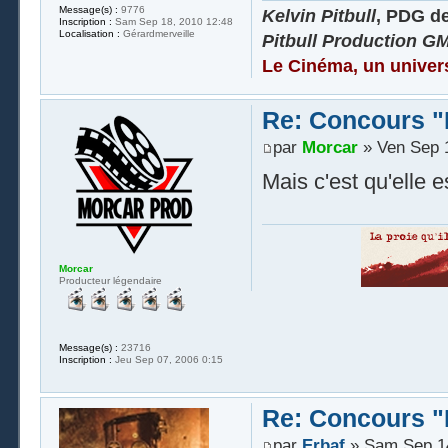
Message(s) :
9776
Kelvin Pitbull
, PDG d
Inscription :
Sam Sep 18, 2010 12:48
Localisation :
Gérardmerveille
Pitbull Production G
Le Cinéma, un univer
Re: Concours "
par
Morcar
» Ven Sep 1
Mais c'est qu'elle e
Morcar
Producteur légendaire
Message(s) :
23716
Inscription :
Jeu Sep 07, 2006 0:15
Re: Concours "
par
Erbaf
» Sam Sep 14