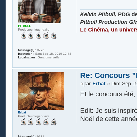
Kelvin Pitbull
, PDG d
Pitbull Production G
PITBULL
Le Cinéma, un univer
Producteur légendaire
Message(s) :
9776
Inscription :
Sam Sep 18, 2010 12:48
Localisation :
Gérardmerveille
Re: Concours "
par
Erbaf
» Dim Sep 15
Et le concours été,
Edit: Je suis inspir
Erbaf
Producteur légendaire
Noël de cette anné
Message(s) :
9181