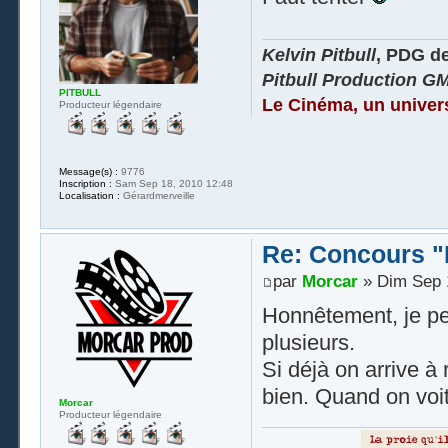
Kelvin Pitbull
, PDG d
Pitbull Production G
PITBULL
Le Cinéma, un univer
Producteur légendaire
Message(s) :
9776
Inscription :
Sam Sep 18, 2010 12:48
Localisation :
Gérardmerveille
Re: Concours "
par
Morcar
» Dim Sep 
Honnêtement, je pen
plusieurs.
Si déjà on arrive à 
bien. Quand on voit
Morcar
Producteur légendaire