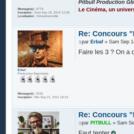
Pitbull Production G
Le Cinéma, un univer
Message(s) :
9776
Inscription :
Sam Sep 18, 2010 12:48
Localisation :
Gérardmerveille
Re: Concours "
par
Erbaf
» Sam Sep 14
Faire les 3 ? On a d
Erbaf
Producteur légendaire
Message(s) :
9181
Inscription :
Mer Sep 21, 2011 18:15
Re: Concours "
par
PITBULL
» Sam Sep
Faut tenter