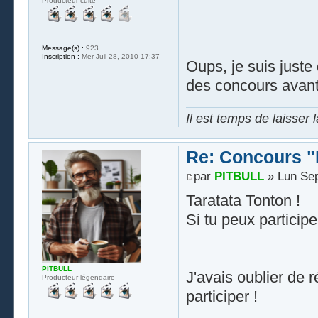
Producteur culte
Message(s) :
923
Inscription :
Mer Juil 28, 2010 17:37
Oups, je suis juste 
des concours avant
Il est temps de laisser 
Re: Concours "
par
PITBULL
» Lun Sep
Taratata Tonton !
Si tu peux participe
PITBULL
J'avais oublier de 
Producteur légendaire
participer !