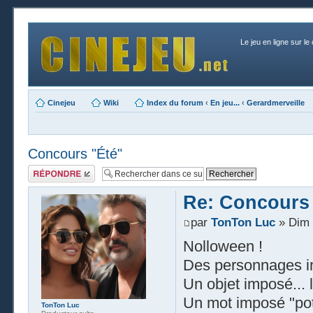
Le jeu en ligne sur le
Cinejeu
Wiki
Index du forum
‹
En jeu...
‹
Gerardmerveille
Concours "Été"
Publier une
réponse
Re: Concours 
par
TonTon Luc
» Dim 
Nolloween !
Des personnages imp
Un objet imposé...
Un mot imposé "po
TonTon Luc