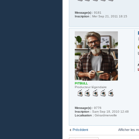
Message(s) :
9181
Inscription :
Mer Sep 21, 2011 18:15
PITBULL
Producteur légendaire
Message(s) :
9776
Inscription :
Sam Sep 18, 2010 12:48
Localisation :
Gérardmerveille
Précédent
Afficher les 