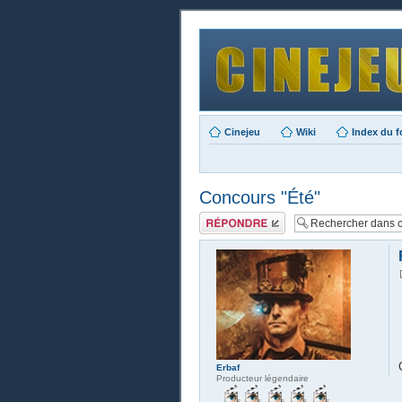
Cinejeu
Wiki
Index du 
Concours "Été"
Publier une
réponse
Erbaf
Producteur légendaire