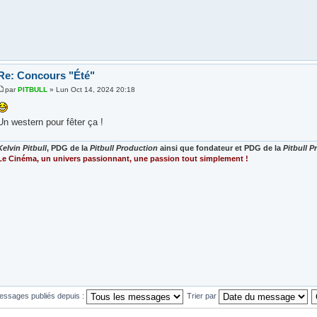
Re: Concours "Été"
par
PITBULL
» Lun Oct 14, 2024 20:18
Un western pour fêter ça !
Kelvin Pitbull
, PDG de la
Pitbull Production
ainsi que fondateur et PDG de la
Pitbull 
Le Cinéma, un univers passionnant, une passion tout simplement !
messages publiés depuis :
Trier par