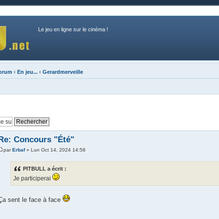
Le jeu en ligne sur le cinéma !
forum
‹
En jeu...
‹
Gerardmerveille
Re: Concours "Été"
par
Erbaf
» Lun Oct 14, 2024 14:58
PITBULL a écrit :
Je participerai
Ça sent le face à face