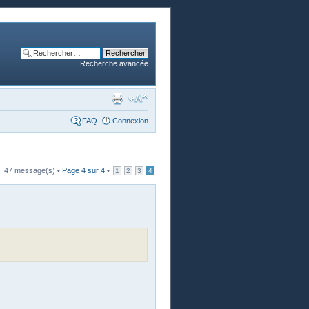
Recherche avancée
FAQ
Connexion
47 message(s) •
Page
4
sur
4
•
1
2
3
4