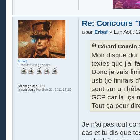
Re: Concours "
par
Erbaf
» Lun Août 1
Gérard Cousin a 
Mon disque dur a
Erbaf
textes que j'ai f
Producteur légendaire
Donc je vais fin
usb (je finirais
Message(s) :
9181
sont sur un hébe
Inscription :
Mer Sep 21, 2011 18:15
GCP car là, ça m
Tout ça pour dir
Je n'ai pas tout com
cas et tu dis que t