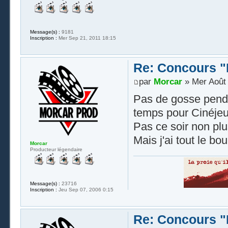
Message(s) :
9181
Inscription :
Mer Sep 21, 2011 18:15
Re: Concours "
par
Morcar
» Mer Août 
Pas de gosse penda
temps pour Cinéje
Pas ce soir non plu
Mais j'ai tout le bo
Morcar
Producteur légendaire
Message(s) :
23716
Inscription :
Jeu Sep 07, 2006 0:15
Re: Concours "