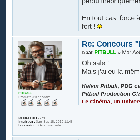
perdu théoriqueme
En tout cas, force 
fort !
Re: Concours "
par
PITBULL
» Mar Aoû
Oh sale !
Mais j'ai eu la mêm
Kelvin Pitbull
, PDG d
Pitbull Production G
PITBULL
Producteur légendaire
Le Cinéma, un univer
Message(s) :
9776
Inscription :
Sam Sep 18, 2010 12:48
Localisation :
Gérardmerveille