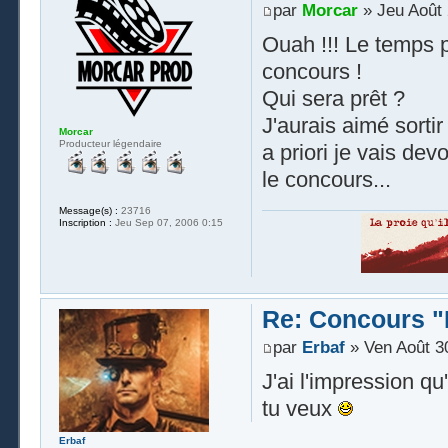
par
Morcar
» Jeu Août 
Ouah !!! Le temps p
concours !
Qui sera prêt ?
J'aurais aimé sorti
Morcar
Producteur légendaire
a priori je vais dev
le concours...
Message(s) :
23716
Inscription :
Jeu Sep 07, 2006 0:15
Re: Concours "
par
Erbaf
» Ven Août 3
J'ai l'impression qu
tu veux
Erbaf