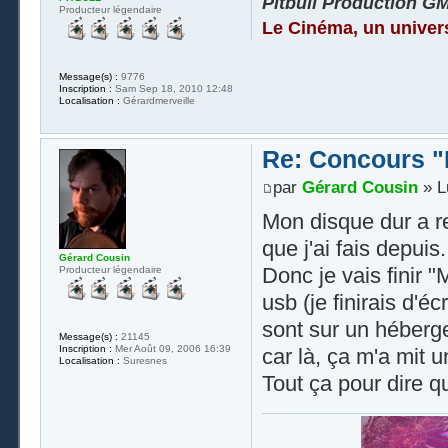
Pitbull Production G
Producteur légendaire
Le Cinéma, un univer
Message(s) :
9776
Inscription :
Sam Sep 18, 2010 12:48
Localisation :
Gérardmerveille
Re: Concours "
par
Gérard Cousin
» L
Mon disque dur a re
que j'ai fais depuis
Gérard Cousin
Donc je vais finir "
Producteur légendaire
usb (je finirais d'é
sont sur un héberge
Message(s) :
21145
Inscription :
Mer Août 09, 2006 16:39
car là, ça m'a mit u
Localisation :
Suresnes
Tout ça pour dire q