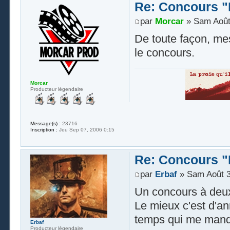
Re: Concours "
par
Morcar
» Sam Août
De toute façon, mes
le concours.
Morcar
Producteur légendaire
Message(s) :
23716
Inscription :
Jeu Sep 07, 2006 0:15
Re: Concours "
par
Erbaf
» Sam Août 3
Un concours à deux
Le mieux c'est d'an
temps qui me manq
Erbaf
Producteur légendaire