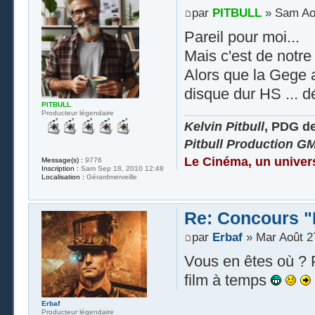
par
PITBULL
» Sam Aoû
Pareil pour moi...
Mais c'est de notre 
Alors que la Gege av
disque dur HS ... d
PITBULL
Producteur légendaire
Kelvin Pitbull
, PDG d
Pitbull Production G
Le Cinéma, un univer
Message(s) :
9776
Inscription :
Sam Sep 18, 2010 12:48
Localisation :
Gérardmerveille
Re: Concours "
par
Erbaf
» Mar Août 2
Vous en êtes où ? 
film à temps
Erbaf
Producteur légendaire