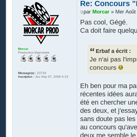
Re: Concours "
par
Morcar
» Mer Août 
Pas cool, Gégé.
Ca doit faire quelq
Morcar
Erbaf a écrit :
Producteur légendaire
Je n'ai pas l'i
concours
Message(s) :
23716
Inscription :
Jeu Sep 07, 2006 0:15
Eh ben pour ma par
récentes idées aurai
été en chercher une
des deux, et j'essa
sans doute pas les
au concours qu'ave
deux me semble le 