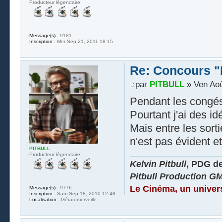
Producteur légendaire
Message(s) :
9181
Inscription :
Mer Sep 21, 2011 18:15
Re: Concours "
par
PITBULL
» Ven Aoû
Pendant les congés 
Pourtant j'ai des idé
Mais entre les sort
n'est pas évident e
PITBULL
Producteur légendaire
Kelvin Pitbull
, PDG d
Pitbull Production G
Le Cinéma, un univer
Message(s) :
9776
Inscription :
Sam Sep 18, 2010 12:48
Localisation :
Gérardmerveille