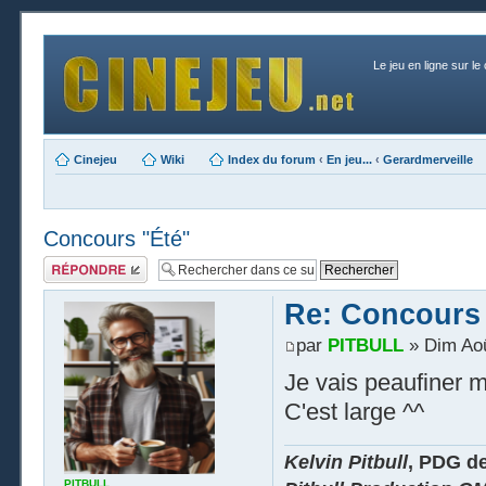
Le jeu en ligne sur le
Cinejeu
Wiki
Index du forum
‹
En jeu...
‹
Gerardmerveille
Concours "Été"
Publier une
réponse
Re: Concours 
par
PITBULL
» Dim Aoû
Je vais peaufiner m
C'est large ^^
Kelvin Pitbull
, PDG d
PITBULL