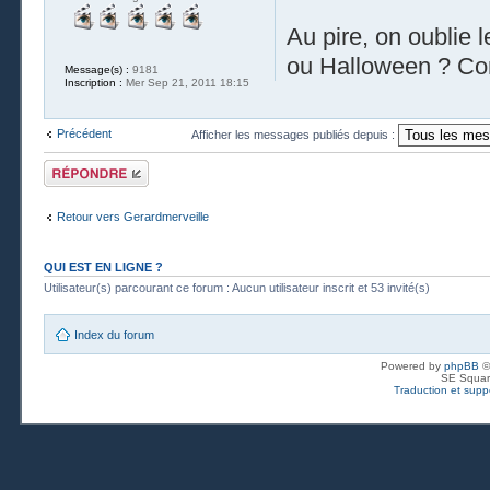
Au pire, on oublie 
ou Halloween ? Com
Message(s) :
9181
Inscription :
Mer Sep 21, 2011 18:15
Précédent
Afficher les messages publiés depuis :
Publier une
réponse
Retour vers Gerardmerveille
QUI EST EN LIGNE ?
Utilisateur(s) parcourant ce forum : Aucun utilisateur inscrit et 53 invité(s)
Index du forum
Powered by
phpBB
©
SE Squar
Traduction et suppo