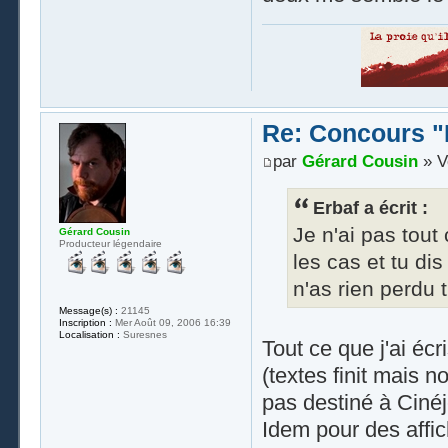
Re: Concours "
par
Gérard Cousin
» V
Erbaf a écrit :
Je n'ai pas tout
Gérard Cousin
Producteur légendaire
les cas et tu di
n'as rien perdu
Message(s) :
21145
Inscription :
Mer Août 09, 2006 16:39
Localisation :
Suresnes
Tout ce que j'ai écr
(textes finit mais no
pas destiné à Cinéj
Idem pour des affi