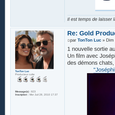
Il est temps de laisser 
Re: Gold Produ
par
TonTon Luc
» Dim 
1 nouvelle sortie au
Un film avec Josép
des démons chats,
"Joséph
TonTon Luc
Producteur culte
Message(s) :
923
Inscription :
Mer Juil 28, 2010 17:37