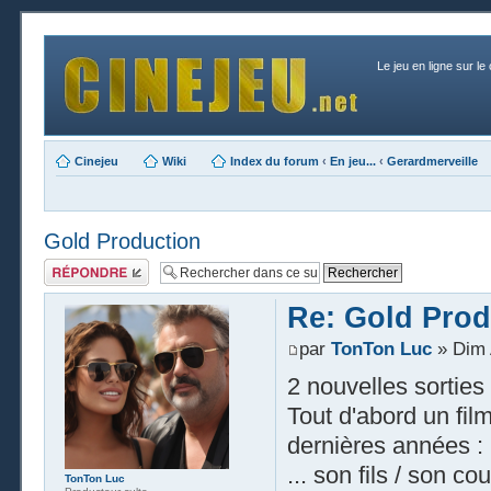
Le jeu en ligne sur le
Cinejeu
Wiki
Index du forum
‹
En jeu...
‹
Gerardmerveille
Gold Production
Publier une
réponse
Re: Gold Prod
par
TonTon Luc
» Dim 
2 nouvelles sorties 
Tout d'abord un fil
dernières années : 
... son fils / son c
TonTon Luc