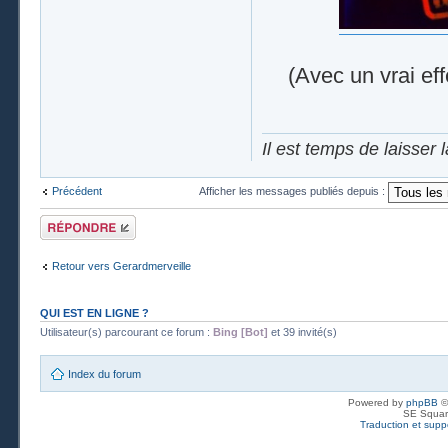
(Avec un vrai ef
Il est temps de laisser 
Précédent
Afficher les messages publiés depuis :
Publier une
réponse
Retour vers Gerardmerveille
QUI EST EN LIGNE ?
Utilisateur(s) parcourant ce forum :
Bing [Bot]
et 39 invité(s)
Index du forum
Powered by
phpBB
©
SE Squar
Traduction et suppo