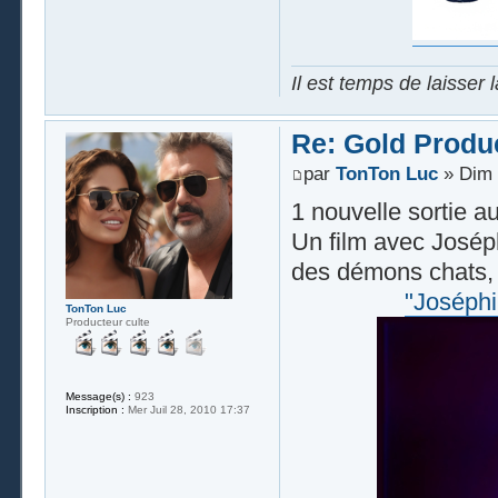
Il est temps de laisser 
Re: Gold Produ
par
TonTon Luc
» Dim 
1 nouvelle sortie au
Un film avec Josép
des démons chats,
"Joséph
TonTon Luc
Producteur culte
Message(s) :
923
Inscription :
Mer Juil 28, 2010 17:37