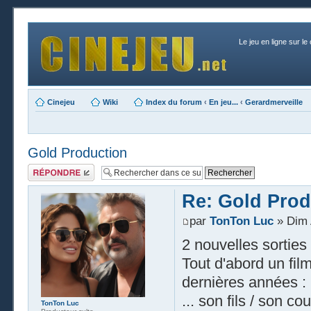
Le jeu en ligne sur le
Cinejeu
Wiki
Index du forum
‹
En jeu...
‹
Gerardmerveille
Gold Production
Publier une
réponse
Re: Gold Prod
par
TonTon Luc
» Dim 
2 nouvelles sorties 
Tout d'abord un fil
dernières années : 
... son fils / son c
TonTon Luc